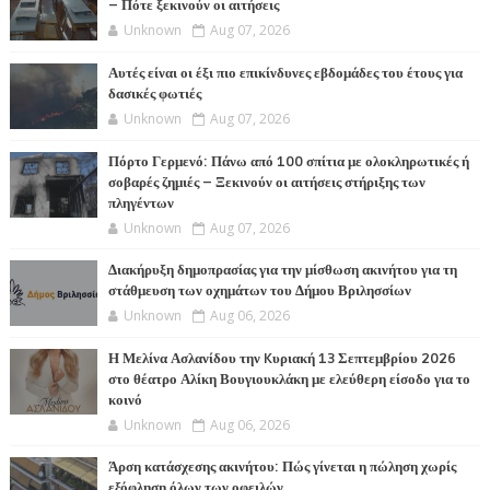
– Πότε ξεκινούν οι αιτήσεις
Unknown
Aug 07, 2026
Αυτές είναι οι έξι πιο επικίνδυνες εβδομάδες του έτους για
δασικές φωτιές
Unknown
Aug 07, 2026
Πόρτο Γερμενό: Πάνω από 100 σπίτια με ολοκληρωτικές ή
σοβαρές ζημιές – Ξεκινούν οι αιτήσεις στήριξης των
πληγέντων
Unknown
Aug 07, 2026
Διακήρυξη δημοπρασίας για την μίσθωση ακινήτου για τη
στάθμευση των οχημάτων του Δήμου Βριλησσίων
Unknown
Aug 06, 2026
Η Μελίνα Ασλανίδου την Kυριακή 13 Σεπτεμβρίου 2026
στο θέατρο Αλίκη Βουγιουκλάκη με ελεύθερη είσοδο για το
κοινό
Unknown
Aug 06, 2026
Άρση κατάσχεσης ακινήτου: Πώς γίνεται η πώληση χωρίς
εξόφληση όλων των οφειλών