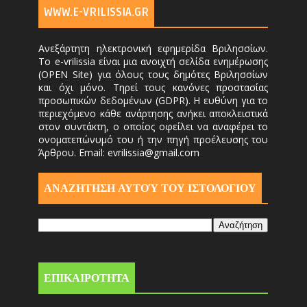
WWW.E-VRILISSIA.GR
Ανεξάρτητη ηλεκτρονική εφημερίδα Βριλησσίων.
Το e-vrilissia είναι μια ανοιχτή σελίδα ενημέρωσης
(OPEN Site) για όλους τους δημότες Βριλησσίων
και όχι μόνο. Τηρεί τους κανόνες προστασίας
προσωπικών δεδομένων (GDPR). Η ευθύνη για το
περιεχόμενο κάθε ανάρτησης ανήκει αποκλειστικά
στον συντάκτη, ο οποίος οφείλει να αναφέρει το
ονοματεπώνυμό του ή την πηγή προέλευσης του
Άρθρου. Email: evrilissia@gmail.com
ΑΝΑΖΗΤΗΣΗ ΑΥΤΟΎ ΤΟΥ ΙΣΤΟΛΟΓΙΟΥ
ΕΠΙΚΑΙΡΟΤΗΤΑ