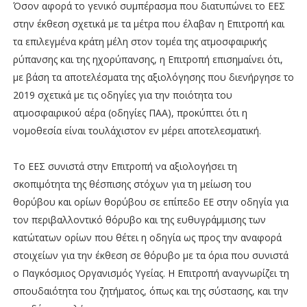
Όσον αφορά το γενικό συμπέρασμα που διατυπώνει το ΕΕΣ
στην έκθεση σχετικά με τα μέτρα που έλαβαν η Επιτροπή και
τα επιλεγμένα κράτη μέλη στον τομέα της ατμοσφαιρικής
ρύπανσης και της ηχορύπανσης, η Επιτροπή επισημαίνει ότι,
με βάση τα αποτελέσματα της αξιολόγησης που διενήργησε το
2019 σχετικά με τις οδηγίες για την ποιότητα του
ατμοσφαιρικού αέρα (οδηγίες ΠΑΑ), προκύπτει ότι η
νομοθεσία είναι τουλάχιστον εν μέρει αποτελεσματική.
Το ΕΕΣ συνιστά στην Επιτροπή να αξιολογήσει τη
σκοπιμότητα της θέσπισης στόχων για τη μείωση του
θορύβου και ορίων θορύβου σε επίπεδο ΕΕ στην οδηγία για
τον περιβαλλοντικό θόρυβο και της ευθυγράμμισης των
κατώτατων ορίων που θέτει η οδηγία ως προς την αναφορά
στοιχείων για την έκθεση σε θόρυβο με τα όρια που συνιστά
ο Παγκόσμιος Οργανισμός Υγείας. Η Επιτροπή αναγνωρίζει τη
σπουδαιότητα του ζητήματος, όπως και της σύστασης, και την