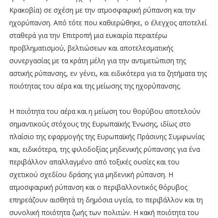
Κρακοβία) σε σχέση με την ατμοσφαιρική ρύπανση και την
ηχορύπανση. Από τότε που καθιερώθηκε, ο έλεγχος αποτελεί
σταθερά για την Επιτροπή μια ευκαιρία περαιτέρω
προβληματισμού, βελτιώσεων και αποτελεσματικής
συνεργασίας με τα κράτη μέλη για την αντιμετώπιση της
αστικής ρύπανσης, εν γένει, και ειδικότερα για τα ζητήματα της
ποιότητας του αέρα και της μείωσης της ηχορύπανσης.
Η ποιότητα του αέρα και η μείωση του θορύβου αποτελούν
σημαντικούς στόχους της Ευρωπαϊκής Ένωσης, ιδίως στο
πλαίσιο της εφαρμογής της Ευρωπαϊκής Πράσινης Συμφωνίας
και, ειδικότερα, της φιλοδοξίας μηδενικής ρύπανσης για ένα
περιβάλλον απαλλαγμένο από τοξικές ουσίες και του
σχετικού σχεδίου δράσης για μηδενική ρύπανση. Η
ατμοσφαιρική ρύπανση και ο περιβαλλοντικός θόρυβος
επηρεάζουν αισθητά τη δημόσια υγεία, το περιβάλλον και τη
συνολική ποιότητα ζωής των πολιτών. Η κακή ποιότητα του