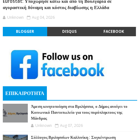
Eurostat: Υποχώρησε κάτω και από τη Βουλγαρία σε
αγοραστική δύναμη και κόστος διαβίωσης η Ελλάδα
Unknown
Aug 04, 2026
BLOGGER
DISQUS
FACEBOOK
ΕΠΙΚΑΙΡΟΤΗΤΑ
Άμεση κινητοποίηση στα Βριλήσσια, ο Δήμος ανοίγει το
Κοινωνικό Παντοπωλείο για τους πυρόπληκτους της
Μάνδρας
Unknown
Aug 07, 2026
Σύλλογος Βριλησσίων Καλλινίκη : Συγκέντρωση