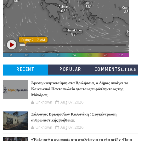
RECENT
POPULAR
COMMENTSΕΤΙΚΕ
ΤΕΣ
Άμεση κινητοποίηση στα Βριλήσσια, ο Δήμος ανοίγει το
Κοινωνικό Παντοπωλείο για τους πυρόπληκτους της
Μάνδρας
Unknown
Aug 07, 2026
Σύλλογος Βριλησσίων Καλλινίκη : Συγκέντρωση
ανθρωπιστικής βοήθειας
Unknown
Aug 07, 2026
«Έκλεισε» ο αγιασμός στα σχολεία για τη νέα σεζόν -Ποια