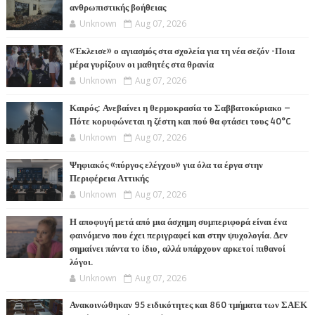
ανθρωπιστικής βοήθειας
Unknown
Aug 07, 2026
«Έκλεισε» ο αγιασμός στα σχολεία για τη νέα σεζόν -Ποια
μέρα γυρίζουν οι μαθητές στα θρανία
Unknown
Aug 07, 2026
Καιρός: Ανεβαίνει η θερμοκρασία το Σαββατοκύριακο –
Πότε κορυφώνεται η ζέστη και πού θα φτάσει τους 40°C
Unknown
Aug 07, 2026
Ψηφιακός «πύργος ελέγχου» για όλα τα έργα στην
Περιφέρεια Αττικής
Unknown
Aug 07, 2026
Η αποφυγή μετά από μια άσχημη συμπεριφορά είναι ένα
φαινόμενο που έχει περιγραφεί και στην ψυχολογία. Δεν
σημαίνει πάντα το ίδιο, αλλά υπάρχουν αρκετοί πιθανοί
λόγοι.
Unknown
Aug 07, 2026
Ανακοινώθηκαν 95 ειδικότητες και 860 τμήματα των ΣΑΕΚ