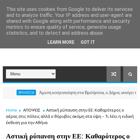
This site uses cookies from Google to deliver its services
and to analyze traffic. Your IP address and user-agent are
shared with Google along with performance and security
metrics to ensure quality of service, generate usage
statistics, and to detect and address abuse.
LEARN MORE
GOT IT
Άμεση κινητοποίηση στα Βριλήσσια, ο Δήμος ανοίγει το Κοινωνικ
ΒΡΙΛΗΣΣΙΑ
Home
ΑΠΟΨΕΙΣ
Αστική ρύπανση στην ΕΕ: Καθαρότερος ο
αέρας στις πόλεις αλλά ο θόρυβος ακόμη στα ύψη – Τι λέει η ειδική
έκθεση για την Αθήνα
Αστική ρύπανση στην ΕΕ: Καθαρότερος ο