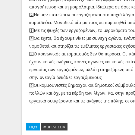
απογοήτευση και τη μοιρολατρία. Ιδιαίτερα σε όσες 
2️⃣Να μην πιστεύουν οι εργαζόμενοι στα παχιά λόγια 
κοροϊδεύει. Μοναδικό αίτημα τους να παραιτηθεί από
3️⃣Με τις ψυχές των εργαζομένων, το μεροκάματό τους
4️⃣Θα έχετε, θα έχουμε νίκες με συνεχή αγώνα, ενάντ
νομοθετεί και στηρίζει τις ευέλικτες εργασιακές σχέσ
5️⃣Ο κοινωνικός αυτοματισμός δεν θα περάσει. Οι κά
έχουν κοινές ανάγκες, κοινές αγωνίες και κοινές αι
εργασίας των εργαζομένων, αλλά η στηριζόμενη από τη
στην ανεργία δεκάδες εργαζόμενους.
6️⃣Οι κομμουνιστές δήμαρχοι και δημοτικοί σύμβουλο
πολλών και όχι με τα κέρδη των λίγων. Και στην πρά
εργατικά συμφέροντα και τις ανάγκες της πόλης, οι οπ
Tags
# ΒΡΙΛΗΣΣΙΑ