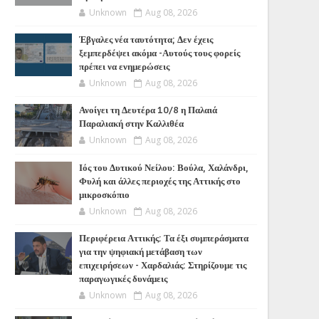
Unknown
Aug 08, 2026
Έβγαλες νέα ταυτότητα; Δεν έχεις
ξεμπερδέψει ακόμα -Αυτούς τους φορείς
πρέπει να ενημερώσεις
Unknown
Aug 08, 2026
Ανοίγει τη Δευτέρα 10/8 η Παλαιά
Παραλιακή στην Καλλιθέα
Unknown
Aug 08, 2026
Ιός του Δυτικού Νείλου: Βούλα, Χαλάνδρι,
Φυλή και άλλες περιοχές της Αττικής στο
μικροσκόπιο
Unknown
Aug 08, 2026
Περιφέρεια Αττικής: Τα έξι συμπεράσματα
για την ψηφιακή μετάβαση των
επιχειρήσεων - Χαρδαλιάς: Στηρίζουμε τις
παραγωγικές δυνάμεις
Unknown
Aug 08, 2026