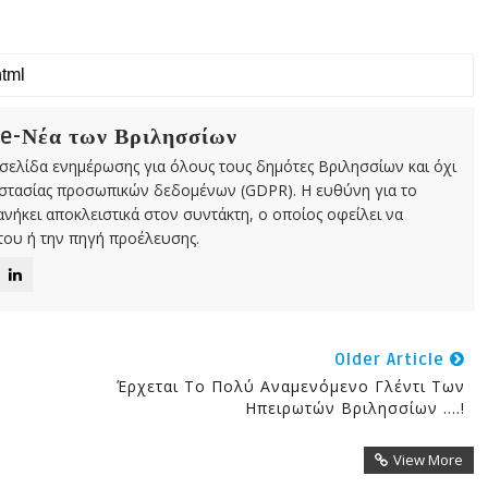
 e-Νέα των Βριλησσίων
χτή σελίδα ενημέρωσης για όλους τους δημότες Βριλησσίων και όχι
οστασίας προσωπικών δεδομένων (GDPR). Η ευθύνη για το
νήκει αποκλειστικά στον συντάκτη, ο οποίος οφείλει να
ου ή την πηγή προέλευσης.
Older Article
Έρχεται Το Πολύ Αναμενόμενο Γλέντι Των
Ηπειρωτών Βριλησσίων ....!
View More