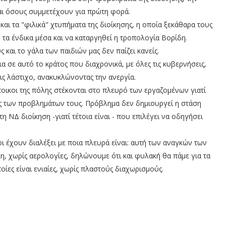
και όσους συμμετέχουν για πρώτη φορά.
και τα "φιλικά" χτυπήματα της διοίκησης, η οποία ξεκάθαρα τους
 τα ένδικα μέσα και να καταργηθεί η τροπολογία Βορίδη.
 και το γάλα των παιδιών μας δεν παίζει κανείς.
ια σε αυτό το κράτος που διαχρονικά, με όλες τις κυβερνήσεις,
εις λάστιχο, ανακυκλώνοντας την ανεργία.
τοικοι της πόλης στέκονται στο πλευρό των εργαζομένων γιατί
τίες των προβλημάτων τους. Πρόβλημα δεν δημιουργεί η στάση
 ΝΔ διοίκηση -γιατί τέτοια είναι - που επιλέγει να οδηγήσει
ι έχουν διαλέξει με ποια πλευρά είναι: αυτή των αναγκών των
ξη, χωρίς αερολογίες, δηλώνουμε ότι και φυλακή θα πάμε για τα
οίες είναι ενιαίες, χωρίς πλαστούς διαχωρισμούς.