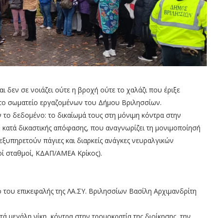
και δεν σε νοιάζει ούτε η βροχή ούτε το χαλάζι που έριξε
 το σωματείο εργαζομένων του Δήμου Βριλησσίων.
ύν το δεδομένο: το δικαίωμά τους στη μόνιμη κόντρα στην
 κατά δικαστικής απόφασης, που αναγνωρίζει τη μονιμοποίησή
εξυπηρετούν πάγιες και διαρκείς ανάγκες νευραλγικών
οί σταθμοί, ΚΔΑΠ/ΑΜΕΑ Κρίκος).
 του επικεφαλής της ΛΑ.ΣΥ. Βριλησσίων Βασίλη Αρχιμανδρίτη
ά μεγάλη νίκη, κόντρα στην τρομοκρατία της διοίκησης, την