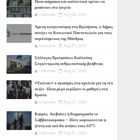
Ποια φάρμακα και καλλυντικά πρέπει να
μπαίνουν στο ψυγείο
Unknown
Aug 08, 2026
Άμεση κινητοποίηση στα Βριλήσσια, ο Δήμος
ανοίγει το Κοινωνικό Παντοπωλείο για τους
πυρόπληκτους της Μάνδρας
Unknown
Aug 07, 2026
Σύλλογος Βριλησσίων Καλλινίκη :
Συγκέντρωση ανθρωπιστικής βοήθειας
Unknown
Aug 07, 2026
«Έκλεισε» ο αγιασμός στα σχολεία για τη νέα
σεζόν -Ποια μέρα γυρίζουν οι μαθητές στα
θρανία
Unknown
Aug 07, 2026
Καιρός: Ανεβαίνει η θερμοκρασία το
Σαββατοκύριακο – Πότε κορυφώνεται η
ζέστη και πού θα φτάσει τους 40°C
Unknown
Aug 07, 2026