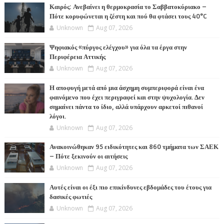
Καιρός: Ανεβαίνει η θερμοκρασία το Σαββατοκύριακο –
Πότε κορυφώνεται η ζέστη και πού θα φτάσει τους 40°C
Unknown
Aug 07, 2026
Ψηφιακός «πύργος ελέγχου» για όλα τα έργα στην
Περιφέρεια Αττικής
Unknown
Aug 07, 2026
Η αποφυγή μετά από μια άσχημη συμπεριφορά είναι ένα
φαινόμενο που έχει περιγραφεί και στην ψυχολογία. Δεν
σημαίνει πάντα το ίδιο, αλλά υπάρχουν αρκετοί πιθανοί
λόγοι.
Unknown
Aug 07, 2026
Ανακοινώθηκαν 95 ειδικότητες και 860 τμήματα των ΣΑΕΚ
– Πότε ξεκινούν οι αιτήσεις
Unknown
Aug 07, 2026
Αυτές είναι οι έξι πιο επικίνδυνες εβδομάδες του έτους για
δασικές φωτιές
Unknown
Aug 07, 2026