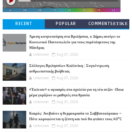
RECENT
POPULAR
COMMENTSΕΤΙΚΕ
ΤΕΣ
Άμεση κινητοποίηση στα Βριλήσσια, ο Δήμος ανοίγει το
Κοινωνικό Παντοπωλείο για τους πυρόπληκτους της
Μάνδρας
Unknown
Aug 07, 2026
Σύλλογος Βριλησσίων Καλλινίκη : Συγκέντρωση
ανθρωπιστικής βοήθειας
Unknown
Aug 07, 2026
«Έκλεισε» ο αγιασμός στα σχολεία για τη νέα σεζόν -Ποια
μέρα γυρίζουν οι μαθητές στα θρανία
Unknown
Aug 07, 2026
Καιρός: Ανεβαίνει η θερμοκρασία το Σαββατοκύριακο –
Πότε κορυφώνεται η ζέστη και πού θα φτάσει τους 40°C
Unknown
Aug 07, 2026