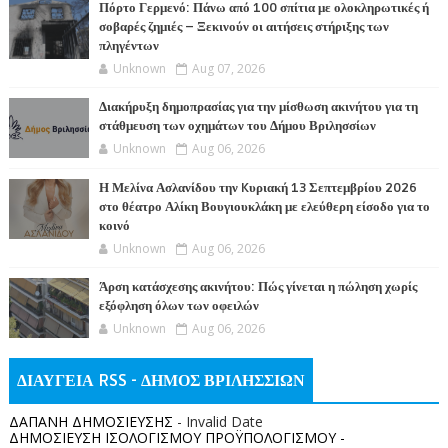
Πόρτο Γερμενό: Πάνω από 100 σπίτια με ολοκληρωτικές ή
σοβαρές ζημιές – Ξεκινούν οι αιτήσεις στήριξης των
πληγέντων
Unknown
Aug 07, 2026
Διακήρυξη δημοπρασίας για την μίσθωση ακινήτου για τη
στάθμευση των οχημάτων του Δήμου Βριλησσίων
Unknown
Aug 06, 2026
Η Μελίνα Ασλανίδου την Kυριακή 13 Σεπτεμβρίου 2026
στο θέατρο Αλίκη Βουγιουκλάκη με ελεύθερη είσοδο για το
κοινό
Unknown
Aug 06, 2026
Άρση κατάσχεσης ακινήτου: Πώς γίνεται η πώληση χωρίς
εξόφληση όλων των οφειλών
Unknown
Aug 06, 2026
ΔΙΑΥΓΕΙΑ RSS - ΔΗΜΟΣ ΒΡΙΛΗΣΣΙΩΝ
ΔΑΠΑΝΗ ΔΗΜΟΣΙΕΥΣΗΣ
- Invalid Date
ΔΗΜΟΣΙΕΥΣΗ ΙΣΟΛΟΓΙΣΜΟΥ ΠΡΟΫΠΟΛΟΓΙΣΜΟΥ -