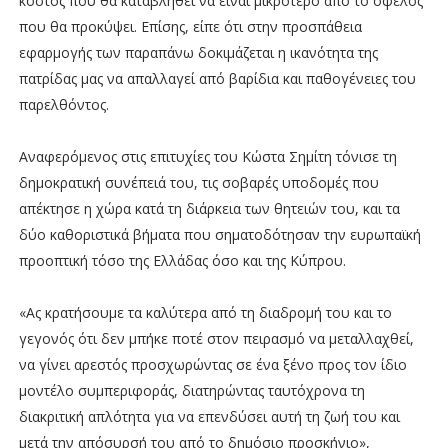
κόστος που θα καταβληθεί να είναι μικρότερο από το όφελος
που θα προκύψει. Επίσης, είπε ότι στην προσπάθεια
εφαρμογής των παραπάνω δοκιμάζεται η ικανότητα της
πατρίδας μας να απαλλαγεί από βαρίδια και παθογένειες του
παρελθόντος.
Αναφερόμενος στις επιτυχίες του Κώστα Σημίτη τόνισε τη
δημοκρατική συνέπειά του, τις σοβαρές υποδομές που
απέκτησε η χώρα κατά τη διάρκεια των θητειών του, και τα
δύο καθοριστικά βήματα που σηματοδότησαν την ευρωπαϊκή
προοπτική τόσο της Ελλάδας όσο και της Κύπρου.
«Ας κρατήσουμε τα καλύτερα από τη διαδρομή του και το
γεγονός ότι δεν μπήκε ποτέ στον πειρασμό να μεταλλαχθεί,
να γίνει αρεστός προσχωρώντας σε ένα ξένο προς τον ίδιο
μοντέλο συμπεριφοράς, διατηρώντας ταυτόχρονα τη
διακριτική απλότητα για να επενδύσει αυτή τη ζωή του και
μετά την απόσυρσή του από το δημόσιο προσκήνιο»,