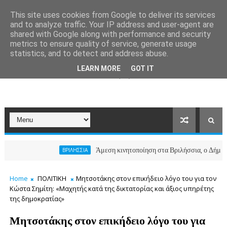
This site uses cookies from Google to deliver its services
and to analyze traffic. Your IP address and user-agent are
shared with Google along with performance and security
metrics to ensure quality of service, generate usage
statistics, and to detect and address abuse.
LEARN MORE
GOT IT
Άμεση κινητοποίηση στα Βριλήσσια, ο Δήμος ανοίγει
ΒΡΙΛΗΣΣΙΑ
Home
ΠΟΛΙΤΙΚΗ
Μητσοτάκης στον επικήδειο λόγο του για τον
Κώστα Σημίτη: «Μαχητής κατά της δικτατορίας και άξιος υπηρέτης
της δημοκρατίας»
Μητσοτάκης στον επικήδειο λόγο του για