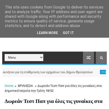
This site uses cookies from Google to deliver its services
and to analyze traffic. Your IP address and user-agent are
shared with Google along with performance and security
metrics to ensure quality of service, generate usage
statistics, and to detect and address abuse.
LEARN MORE
GOT IT
ήτου για τη στάθμευση των οχημάτων του Δήμου Βριλησσίων
ΠΟΛΙΤΙΣΜΟΣ-
Home
ΒΡΙΛΗΣΣΙΑ
Δωρεάν Τεστ Παπ για όλες τις γυναίκες στα
Δημοτικά Ιατρεία την Τρίτη 18/02
Δωρεάν Τεστ Παπ για όλες τις γυναίκες στα