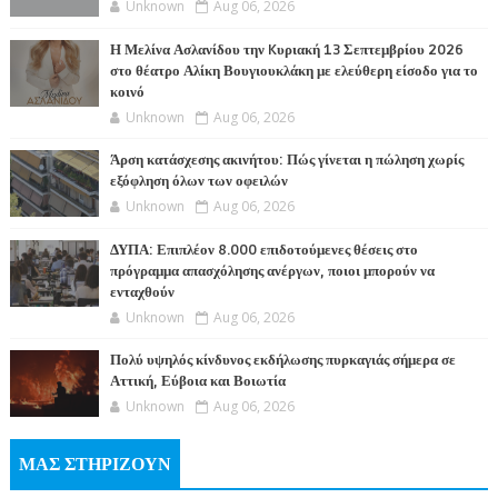
Unknown
Aug 06, 2026
Η Μελίνα Ασλανίδου την Kυριακή 13 Σεπτεμβρίου 2026
στο θέατρο Αλίκη Βουγιουκλάκη με ελεύθερη είσοδο για το
κοινό
Unknown
Aug 06, 2026
Άρση κατάσχεσης ακινήτου: Πώς γίνεται η πώληση χωρίς
εξόφληση όλων των οφειλών
Unknown
Aug 06, 2026
ΔΥΠΑ: Επιπλέον 8.000 επιδοτούμενες θέσεις στο
πρόγραμμα απασχόλησης ανέργων, ποιοι μπορούν να
ενταχθούν
Unknown
Aug 06, 2026
Πολύ υψηλός κίνδυνος εκδήλωσης πυρκαγιάς σήμερα σε
Αττική, Εύβοια και Βοιωτία
Unknown
Aug 06, 2026
ΜΑΣ ΣΤΗΡΙΖΟΥΝ