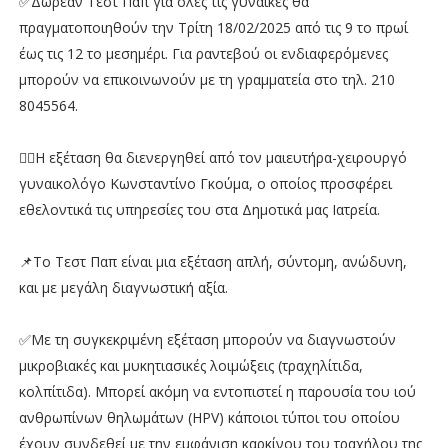
✅Δωρεάν Τεστ Παπ για όλες τις γυναίκες θα
πραγματοποιηθούν την Τρίτη 18/02/2025 από τις 9 το πρωί
έως τις 12 το μεσημέρι. Για ραντεβού οι ενδιαφερόμενες
μπορούν να επικοινωνούν με τη γραμματεία στο τηλ. 210
8045564.
👨‍⚕️Η εξέταση θα διενεργηθεί από τον μαιευτήρα-χειρουργό
γυναικολόγο Κωνσταντίνο Γκούμα, ο οποίος προσφέρει
εθελοντικά τις υπηρεσίες του στα Δημοτικά μας Ιατρεία.
📌Το Τεστ Παπ είναι μια εξέταση απλή, σύντομη, ανώδυνη,
και με μεγάλη διαγνωστική αξία.
✅Με τη συγκεκριμένη εξέταση μπορούν να διαγνωστούν
μικροβιακές και μυκητιασικές λοιμώξεις (τραχηλίτιδα,
κολπίτιδα). Μπορεί ακόμη να εντοπιστεί η παρουσία του ιού
ανθρωπίνων θηλωμάτων (HPV) κάποιοι τύποι του οποίου
έχουν συνδεθεί με την εμφάνιση καρκίνου του τραχήλου της