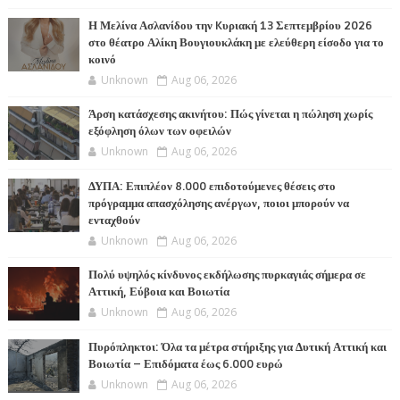
Η Μελίνα Ασλανίδου την Kυριακή 13 Σεπτεμβρίου 2026
στο θέατρο Αλίκη Βουγιουκλάκη με ελεύθερη είσοδο για το
κοινό
Unknown
Aug 06, 2026
Άρση κατάσχεσης ακινήτου: Πώς γίνεται η πώληση χωρίς
εξόφληση όλων των οφειλών
Unknown
Aug 06, 2026
ΔΥΠΑ: Επιπλέον 8.000 επιδοτούμενες θέσεις στο
πρόγραμμα απασχόλησης ανέργων, ποιοι μπορούν να
ενταχθούν
Unknown
Aug 06, 2026
Πολύ υψηλός κίνδυνος εκδήλωσης πυρκαγιάς σήμερα σε
Αττική, Εύβοια και Βοιωτία
Unknown
Aug 06, 2026
Πυρόπληκτοι: Όλα τα μέτρα στήριξης για Δυτική Αττική και
Βοιωτία – Επιδόματα έως 6.000 ευρώ
Unknown
Aug 06, 2026