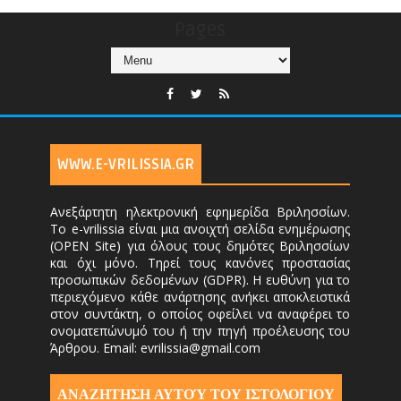
Pages
WWW.E-VRILISSIA.GR
Ανεξάρτητη ηλεκτρονική εφημερίδα Βριλησσίων.
Το e-vrilissia είναι μια ανοιχτή σελίδα ενημέρωσης
(OPEN Site) για όλους τους δημότες Βριλησσίων
και όχι μόνο. Τηρεί τους κανόνες προστασίας
προσωπικών δεδομένων (GDPR). Η ευθύνη για το
περιεχόμενο κάθε ανάρτησης ανήκει αποκλειστικά
στον συντάκτη, ο οποίος οφείλει να αναφέρει το
ονοματεπώνυμό του ή την πηγή προέλευσης του
Άρθρου. Email: evrilissia@gmail.com
ΑΝΑΖΗΤΗΣΗ ΑΥΤΟΎ ΤΟΥ ΙΣΤΟΛΟΓΙΟΥ