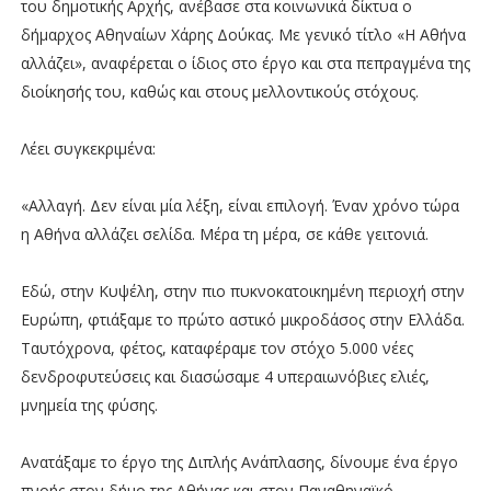
του δημοτικής Αρχής, ανέβασε στα κοινωνικά δίκτυα ο
δήμαρχος Αθηναίων Χάρης Δούκας. Με γενικό τίτλο «Η Αθήνα
αλλάζει», αναφέρεται ο ίδιος στο έργο και στα πεπραγμένα της
διοίκησής του, καθώς και στους μελλοντικούς στόχους.
Λέει συγκεκριμένα:
«Αλλαγή. Δεν είναι μία λέξη, είναι επιλογή. Έναν χρόνο τώρα
η Αθήνα αλλάζει σελίδα. Μέρα τη μέρα, σε κάθε γειτονιά.
Εδώ, στην Κυψέλη, στην πιο πυκνοκατοικημένη περιοχή στην
Ευρώπη, φτιάξαμε το πρώτο αστικό μικροδάσος στην Ελλάδα.
Ταυτόχρονα, φέτος, καταφέραμε τον στόχο 5.000 νέες
δενδροφυτεύσεις και διασώσαμε 4 υπεραιωνόβιες ελιές,
μνημεία της φύσης.
Ανατάξαμε το έργο της Διπλής Ανάπλασης, δίνουμε ένα έργο
πνοής στον δήμο της Αθήνας και στον Παναθηναϊκό.