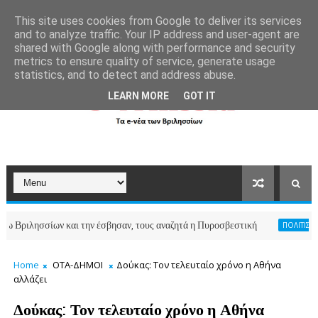
```
This site uses cookies from Google to deliver its services
and to analyze traffic. Your IP address and user-agent are
shared with Google along with performance and security
metrics to ensure quality of service, generate usage
statistics, and to detect and address abuse.
LEARN MORE
GOT IT
ησσίων και την έσβησαν, τους αναζητά η Πυροσβεστική
ΠΟΛΙΤΙΣΜΟΣ-ΑΘΛΗ
Home
ΟΤΑ-ΔΗΜΟΙ
Δούκας: Τον τελευταίο χρόνο η Αθήνα
αλλάζει
Δούκας: Τον τελευταίο χρόνο η Αθήνα