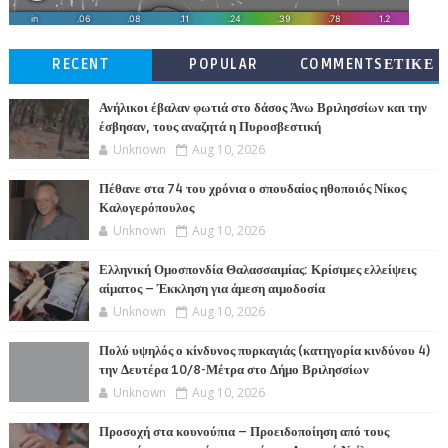
RECENT
POPULAR
COMMENTSΕΤΙΚΕ
ΤΕΣ
Ανήλικοι έβαλαν φωτιά στο δάσος Άνω Βριλησσίων και την
έσβησαν, τους αναζητά η Πυροσβεστική
Unknown
Aug 10, 2026
Πέθανε στα 74 του χρόνια ο σπουδαίος ηθοποιός Νίκος
Καλογερόπουλος
Unknown
Aug 10, 2026
Ελληνική Ομοσπονδία Θαλασσαιμίας: Κρίσιμες ελλείψεις
αίματος – Έκκληση για άμεση αιμοδοσία
Unknown
Aug 10, 2026
Πολύ υψηλός ο κίνδυνος πυρκαγιάς (κατηγορία κινδύνου 4)
την Δευτέρα 10/8-Μέτρα στο Δήμο Βριλησσίων
Unknown
Aug 10, 2026
Προσοχή στα κουνούπια – Προειδοποίηση από τους