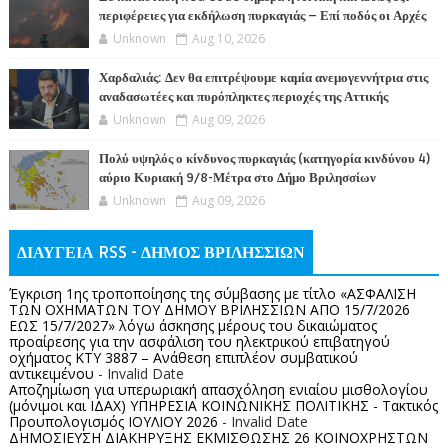
περιφέρειες για εκδήλωση πυρκαγιάς – Επί ποδός οι Αρχές
Unknown
Aug 10, 2026
Χαρδαλιάς: Δεν θα επιτρέψουμε καμία ανεμογεννήτρια στις
αναδασωτέες και πυρόπληκτες περιοχές της Αττικής
Unknown
Aug 09, 2026
Πολύ υψηλός ο κίνδυνος πυρκαγιάς (κατηγορία κινδύνου 4)
αύριο Κυριακή 9/8-Μέτρα στο Δήμο Βριλησσίων
Unknown
Aug 09, 2026
ΔΙΑΥΓΕΙΑ RSS - ΔΗΜΟΣ ΒΡΙΛΗΣΣΙΩΝ
Έγκριση 1ης τροποποίησης της σύμβασης με τίτλο «ΑΣΦΑΛΙΣΗ
ΤΩΝ ΟΧΗΜΑΤΩΝ ΤΟΥ ΔΗΜΟΥ ΒΡΙΛΗΣΣΙΩΝ ΑΠΟ 15/7/2026
ΕΩΣ 15/7/2027» λόγω άσκησης μέρους του δικαιώματος
προαίρεσης για την ασφάλιση του ηλεκτρικού επιβατηγού
οχήματος ΚΤΥ 3887 – Ανάθεση επιπλέον συμβατικού
αντικειμένου
- Invalid Date
Αποζημίωση για υπερωριακή απασχόληση ενιαίου μισθολογίου
(μόνιμοι και ΙΔΑΧ) ΥΠΗΡΕΣΙΑ ΚΟΙΝΩΝΙΚΗΣ ΠΟΛΙΤΙΚΗΣ - Τακτικός
Προυπολογισμός ΙΟΥΛΙΟΥ 2026
- Invalid Date
ΔΗΜΟΣΙΕΥΣΗ ΔΙΑΚΗΡΥΞΗΣ ΕΚΜΙΣΘΩΣΗΣ 26 ΚΟΙΝΟΧΡΗΣΤΩΝ