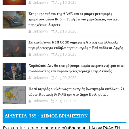
Unknown
Aug 10, 2026
Στο μικροσκόπιο της ΑΑΔΕ και οι μικρές μεταφορές
χρημάτων μέσω IRIS – Τι ισχύει για χαρτζιλίκια, γονικές
παροχές και δωρεές
Unknown
Aug 10, 2026
Σε κατάσταση Red Code σήμερα η Αττική και άλλες έξι
περιφέρειες για εκδήλωση πυρκαγιάς – Επί ποδός οι Αρχές
Unknown
Aug 10, 2026
Χαρδαλιάς: Δεν θα επιτρέψουμε καμία ανεμογεννήτρια στις
αναδασωτέες και πυρόπληκτες περιοχές της Αττικής
Unknown
Aug 09, 2026
Πολύ υψηλός ο κίνδυνος πυρκαγιάς (κατηγορία κινδύνου 4)
αύριο Κυριακή 9/8-Μέτρα στο Δήμο Βριλησσίων
Unknown
Aug 09, 2026
ΔΙΑΥΓΕΙΑ RSS - ΔΗΜΟΣ ΒΡΙΛΗΣΣΙΩΝ
Έγκριση 1ης τροποποίησης της σύμβασης με τίτλο «ΑΣΦΑΛΙΣΗ