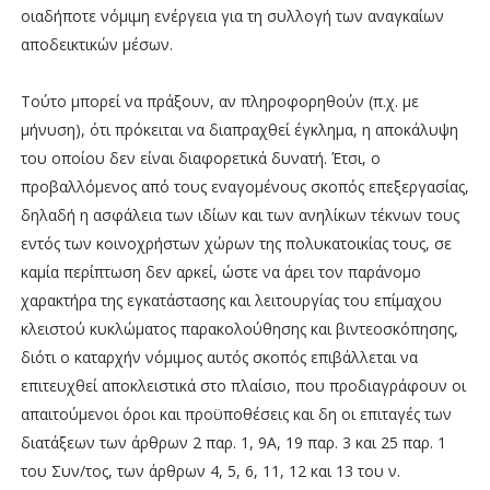
οιαδήποτε νόμιμη ενέργεια για τη συλλογή των αναγκαίων
αποδεικτικών μέσων.
Τούτο μπορεί να πράξουν, αν πληροφορηθούν (π.χ. με
μήνυση), ότι πρόκειται να διαπραχθεί έγκλημα, η αποκάλυψη
του οποίου δεν είναι διαφορετικά δυνατή. Έτσι, ο
προβαλλόμενος από τους εναγομένους σκοπός επεξεργασίας,
δηλαδή η ασφάλεια των ιδίων και των ανηλίκων τέκνων τους
εντός των κοινοχρήστων χώρων της πολυκατοικίας τους, σε
καμία περίπτωση δεν αρκεί, ώστε να άρει τον παράνομο
χαρακτήρα της εγκατάστασης και λειτουργίας του επίμαχου
κλειστού κυκλώματος παρακολούθησης και βιντεοσκόπησης,
διότι ο καταρχήν νόμιμος αυτός σκοπός επιβάλλεται να
επιτευχθεί αποκλειστικά στο πλαίσιο, που προδιαγράφουν οι
απαιτούμενοι όροι και προϋποθέσεις και δη οι επιταγές των
διατάξεων των άρθρων 2 παρ. 1, 9Α, 19 παρ. 3 και 25 παρ. 1
του Συν/τος, των άρθρων 4, 5, 6, 11, 12 και 13 του ν.