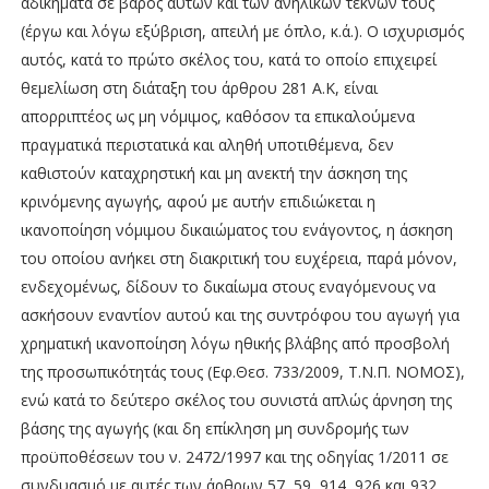
αδικήματα σε βάρος αυτών και των ανηλίκων τέκνων τους
(έργω και λόγω εξύβριση, απειλή με όπλο, κ.ά.). Ο ισχυρισμός
αυτός, κατά το πρώτο σκέλος του, κατά το οποίο επιχειρεί
θεμελίωση στη διάταξη του άρθρου 281 Α.Κ, είναι
απορριπτέος ως μη νόμιμος, καθόσον τα επικαλούμενα
πραγματικά περιστατικά και αληθή υποτιθέμενα, δεν
καθιστούν καταχρηστική και μη ανεκτή την άσκηση της
κρινόμενης αγωγής, αφού με αυτήν επιδιώκεται η
ικανοποίηση νόμιμου δικαιώματος του ενάγοντος, η άσκηση
του οποίου ανήκει στη διακριτική του ευχέρεια, παρά μόνον,
ενδεχομένως, δίδουν το δικαίωμα στους εναγόμενους να
ασκήσουν εναντίον αυτού και της συντρόφου του αγωγή για
χρηματική ικανοποίηση λόγω ηθικής βλάβης από προσβολή
της προσωπικότητάς τους (Εφ.Θεσ. 733/2009, Τ.Ν.Π. ΝΟΜΟΣ),
ενώ κατά το δεύτερο σκέλος του συνιστά απλώς άρνηση της
βάσης της αγωγής (και δη επίκληση μη συνδρομής των
προϋποθέσεων του ν. 2472/1997 και της οδηγίας 1/2011 σε
συνδυασμό με αυτές των άρθρων 57, 59, 914, 926 και 932