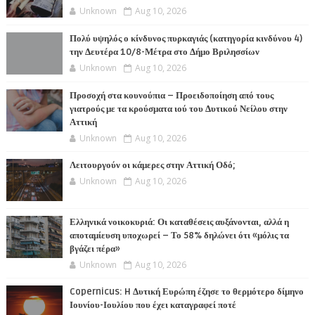
Unknown
Aug 10, 2026
Πολύ υψηλός ο κίνδυνος πυρκαγιάς (κατηγορία κινδύνου 4)
την Δευτέρα 10/8-Μέτρα στο Δήμο Βριλησσίων
Unknown
Aug 10, 2026
Προσοχή στα κουνούπια – Προειδοποίηση από τους
γιατρούς με τα κρούσματα ιού του Δυτικού Νείλου στην
Αττική
Unknown
Aug 10, 2026
Λειτουργούν οι κάμερες στην Αττική Οδό;
Unknown
Aug 10, 2026
Ελληνικά νοικοκυριά: Οι καταθέσεις αυξάνονται, αλλά η
αποταμίευση υποχωρεί – Το 58% δηλώνει ότι «μόλις τα
βγάζει πέρα»
Unknown
Aug 10, 2026
Copernicus: H Δυτική Ευρώπη έζησε το θερμότερο δίμηνο
Ιουνίου-Ιουλίου που έχει καταγραφεί ποτέ