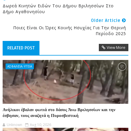
Δωρεά Κινητών Ειδών Του Δήμου Βριλησσίων Στο
Δήμο Αγαθονησίου
Older Article
Ποιες Είναι Οι Ώρες Κοινής Ησυχίας Για Την Θερινή
Περίοδο 2025
View More
RELATED POST
ΑΣΦΑΛΕΙΑ-ΥΓΕΙΑ
Ανήλικοι έβαλαν φωτιά στο δάσος Άνω Βριλησσίων και την
έσβησαν, τους αναζητά η Πυροσβεστική
Unknown
Aug 10, 2026