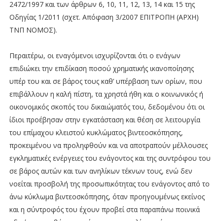
2472/1997 και των άρθρων 6, 10, 11, 12, 13, 14 και 15 της
Οδηγίας 1/2011 (σχετ. Απόφαση 3/2007 ΕΠΙΤΡΟΠΗ (ΑΡΧΗ)
ΤΝΠ ΝΟΜΟΣ).
Περαιτέρω, οι εναγόμενοι ισχυρίζονται ότι ο ενάγων
επιδιώκει την επιδίκαση ποσού χρηματικής ικανοποίησης
υπέρ του και σε βάρος τους καθ’ υπέρβαση των ορίων, που
επιβάλλουν η καλή πίστη, τα χρηστά ήθη και ο κοινωνικός ή
οικονομικός σκοπός του δικαιώματός του, δεδομένου ότι οι
ίδιοι προέβησαν στην εγκατάσταση και θέση σε λειτουργία
του επίμαχου κλειστού κυκλώματος βιντεοσκόπησης,
προκειμένου να προληφθούν και να αποτραπούν μέλλουσες
εγκληματικές ενέργειες του ενάγοντος και της συντρόφου του
σε βάρος αυτών και των ανηλίκων τέκνων τους, ενώ δεν
νοείται προσβολή της προσωπικότητας του ενάγοντος από το
άνω κύκλωμα βιντεοσκόπησης, όταν προηγουμένως εκείνος
και η σύντροφός του έχουν προβεί στα παραπάνω ποινικά