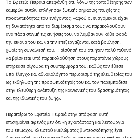
Το Εφετείο Πειραιά απεφάνθη ότι, λόγω της τοποθέτησης των
καμερών αυτών επλήγησαν ζωτικής σημασίας πτυχές της
προσωπικότητας του ενάγοντος, «αφού οι εναγόμενοι είχαν
τη δυνατότητα από το διαμέρισμά τους να παρακολουθούν
ανά πάσα στιγμή τις κινήσεις του, να λαμβάνουν κάθε φορά
την εικόνα του και να την επεξεργάζονται κατά βούληση,
χωρίς τη συναίνεσή του. Η αίσθησή του ότι ήταν πολύ πιθανό
να βρίσκεται υπό παρακολούθηση στους παραπάνω χώρους
επηρέασε σίγουρα τη συμπεριφορά του, καθώς τον έθεσε
υπό έλεγχο και αδικαιολόγητο περιορισμό της ελευθερίας του
ως εκδήλωση της προσωπικότητάς του και τον παρεμπόδισε
στην ελεύθερη ανάπτυξη της κοινωνικής του δραστηριότητας
και της ιδιωτικής του ζωής».
Περαιτέρω το Εφετείο Πειραιά στην απόφαση αυτή
επισημαίνει αφενός μεν ότι «η εγκατάσταση και λειτουργία
του επίμαχου κλειστού κυκλώματος βιντεοσκόπησης έχει