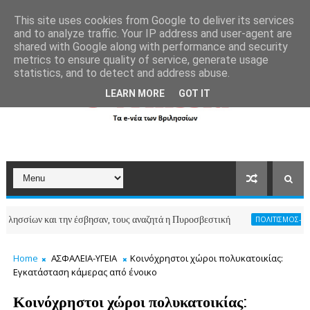
```
This site uses cookies from Google to deliver its services
and to analyze traffic. Your IP address and user-agent are
shared with Google along with performance and security
metrics to ensure quality of service, generate usage
statistics, and to detect and address abuse.
LEARN MORE
GOT IT
και την έσβησαν, τους αναζητά η Πυροσβεστική
ΠΟΛΙΤΙΣΜΟΣ-ΑΘΛΗΤΙΣΜΟΣ
Home
ΑΣΦΑΛΕΙΑ-ΥΓΕΙΑ
Κοινόχρηστοι χώροι πολυκατοικίας:
Εγκατάσταση κάμερας από ένοικο
Κοινόχρηστοι χώροι πολυκατοικίας: