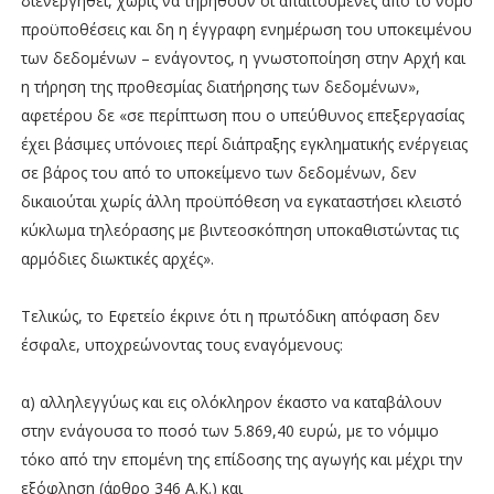
διενεργηθεί, χωρίς να τηρηθούν οι απαιτούμενες από το νόμο
προϋποθέσεις και δη η έγγραφη ενημέρωση του υποκειμένου
των δεδομένων – ενάγοντος, η γνωστοποίηση στην Αρχή και
η τήρηση της προθεσμίας διατήρησης των δεδομένων»,
αφετέρου δε «σε περίπτωση που ο υπεύθυνος επεξεργασίας
έχει βάσιμες υπόνοιες περί διάπραξης εγκληματικής ενέργειας
σε βάρος του από το υποκείμενο των δεδομένων, δεν
δικαιούται χωρίς άλλη προϋπόθεση να εγκαταστήσει κλειστό
κύκλωμα τηλεόρασης με βιντεοσκόπηση υποκαθιστώντας τις
αρμόδιες διωκτικές αρχές».
Τελικώς, το Εφετείο έκρινε ότι η πρωτόδικη απόφαση δεν
έσφαλε, υποχρεώνοντας τους εναγόμενους:
α) αλληλεγγύως και εις ολόκληρον έκαστο να καταβάλουν
στην ενάγουσα το ποσό των 5.869,40 ευρώ, με το νόμιμο
τόκο από την επομένη της επίδοσης της αγωγής και μέχρι την
εξόφληση (άρθρο 346 Α.Κ.) και