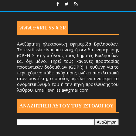
WWW.E-VRILISSIA.GR
Ανεξάρτητη ηλεκτρονική εφημερίδα Βριλησσίων.
Το e-vrilissia είναι μια ανοιχτή σελίδα ενημέρωσης
(OPEN Site) για όλους τους δημότες Βριλησσίων
και όχι μόνο. Τηρεί τους κανόνες προστασίας
προσωπικών δεδομένων (GDPR). Η ευθύνη για το
περιεχόμενο κάθε ανάρτησης ανήκει αποκλειστικά
στον συντάκτη, ο οποίος οφείλει να αναφέρει το
ονοματεπώνυμό του ή την πηγή προέλευσης του
Άρθρου. Email: evrilissia@gmail.com
ΑΝΑΖΗΤΗΣΗ ΑΥΤΟΎ ΤΟΥ ΙΣΤΟΛΟΓΙΟΥ