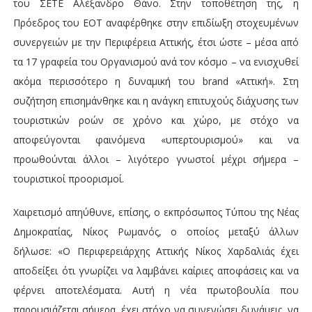
του ΣΕΤΕ Αλέξανδρο Θάνο. Στην τοποθέτηση της, η
Πρόεδρος του ΕΟΤ αναφέρθηκε στην επιδίωξη στοχευμένων
συνεργειών με την Περιφέρεια Αττικής, έτσι ώστε – μέσα από
τα 17 γραφεία του Οργανισμού ανά τον κόσμο – να ενισχυθεί
ακόμα περισσότερο η δυναμική του brand «Αττική». Στη
συζήτηση επισημάνθηκε και η ανάγκη επιτυχούς διάχυσης των
τουριστικών ροών σε χρόνο και χώρο, με στόχο να
αποφεύγονται φαινόμενα «υπερτουρισμού» και να
προωθούνται άλλοι – λιγότερο γνωστοί μέχρι σήμερα –
τουριστικοί προορισμοί.
Χαιρετισμό απηύθυνε, επίσης, ο εκπρόσωπος Τύπου της Νέας
Δημοκρατίας, Νίκος Ρωμανός, ο οποίος μεταξύ άλλων
δήλωσε: «Ο Περιφερειάρχης Αττικής Νίκος Χαρδαλιάς έχει
αποδείξει ότι γνωρίζει να λαμβάνει καίριες αποφάσεις και να
φέρνει αποτελέσματα. Αυτή η νέα πρωτοβουλία που
παρουσιάζεται σήμερα, έχει στόχο να συνενώσει δυνάμεις, να