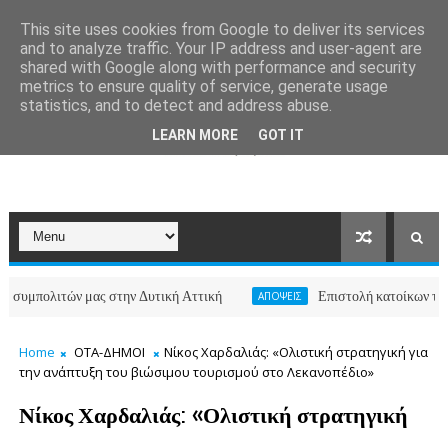
This site uses cookies from Google to deliver its services
and to analyze traffic. Your IP address and user-agent are
shared with Google along with performance and security
metrics to ensure quality of service, generate usage
statistics, and to detect and address abuse.
LEARN MORE
GOT IT
ν μας στην Δυτική Αττική
Επιστολή κατοίκων των οδών Καλλ
ΑΠΟΨΕΙΣ
Home
ΟΤΑ-ΔΗΜΟΙ
Νίκος Χαρδαλιάς: «Ολιστική στρατηγική για
την ανάπτυξη του βιώσιμου τουρισμού στο Λεκανοπέδιο»
Νίκος Χαρδαλιάς: «Ολιστική στρατηγική