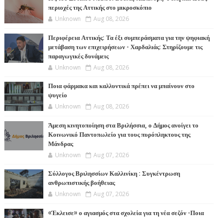
περιοχές της Αττικής στο μικροσκόπιο
Unknown
Aug 08, 2026
Περιφέρεια Αττικής: Τα έξι συμπεράσματα για την ψηφιακή
μετάβαση των επιχειρήσεων - Χαρδαλιάς: Στηρίζουμε τις
παραγωγικές δυνάμεις
Unknown
Aug 08, 2026
Ποια φάρμακα και καλλυντικά πρέπει να μπαίνουν στο
ψυγείο
Unknown
Aug 08, 2026
Άμεση κινητοποίηση στα Βριλήσσια, ο Δήμος ανοίγει το
Κοινωνικό Παντοπωλείο για τους πυρόπληκτους της
Μάνδρας
Unknown
Aug 07, 2026
Σύλλογος Βριλησσίων Καλλινίκη : Συγκέντρωση
ανθρωπιστικής βοήθειας
Unknown
Aug 07, 2026
«Έκλεισε» ο αγιασμός στα σχολεία για τη νέα σεζόν -Ποια