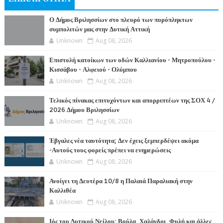
Ο Δήμος Βριλησσίων στο πλευρό των πυρόπληκτων
συμπολιτών μας στην Δυτική Αττική
Unknown
Aug 08, 2026
Επιστολή κατοίκων των οδών Καλλιανίου - Μητροπούλου -
Κισσάβου - Αλφειού - Ολύμπου
Unknown
Aug 08, 2026
Τελικός πίνακας επιτυχόντων και απορριπτέων της ΣΟΧ 4 /
2026 Δήμου Βριλησσίων
Unknown
Aug 08, 2026
Έβγαλες νέα ταυτότητα; Δεν έχεις ξεμπερδέψει ακόμα
-Αυτούς τους φορείς πρέπει να ενημερώσεις
Unknown
Aug 08, 2026
Ανοίγει τη Δευτέρα 10/8 η Παλαιά Παραλιακή στην
Καλλιθέα
Unknown
Aug 08, 2026
Ιός του Δυτικού Νείλου: Βούλα, Χαλάνδρι, Φυλή και άλλες