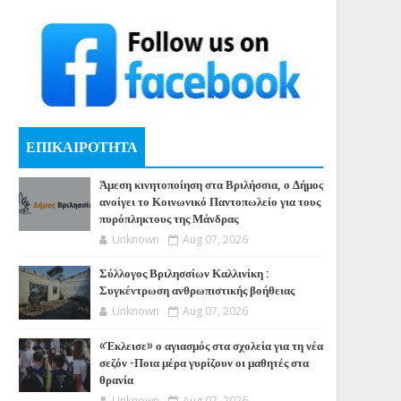
ΕΠΙΚΑΙΡΟΤΗΤΑ
Άμεση κινητοποίηση στα Βριλήσσια, ο Δήμος
ανοίγει το Κοινωνικό Παντοπωλείο για τους
πυρόπληκτους της Μάνδρας
Unknown
Aug 07, 2026
Σύλλογος Βριλησσίων Καλλινίκη :
Συγκέντρωση ανθρωπιστικής βοήθειας
Unknown
Aug 07, 2026
«Έκλεισε» ο αγιασμός στα σχολεία για τη νέα
σεζόν -Ποια μέρα γυρίζουν οι μαθητές στα
θρανία
Unknown
Aug 07, 2026