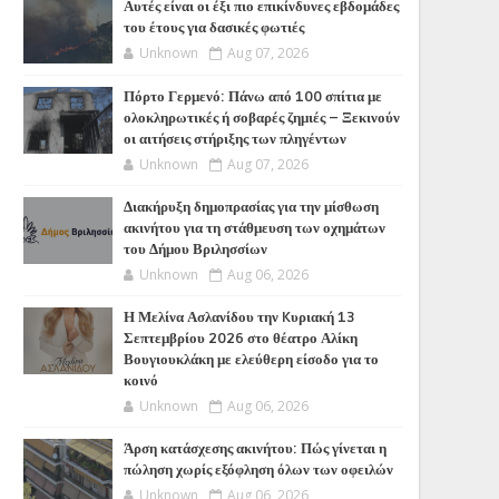
Αυτές είναι οι έξι πιο επικίνδυνες εβδομάδες
του έτους για δασικές φωτιές
Unknown
Aug 07, 2026
Πόρτο Γερμενό: Πάνω από 100 σπίτια με
ολοκληρωτικές ή σοβαρές ζημιές – Ξεκινούν
οι αιτήσεις στήριξης των πληγέντων
Unknown
Aug 07, 2026
Διακήρυξη δημοπρασίας για την μίσθωση
ακινήτου για τη στάθμευση των οχημάτων
του Δήμου Βριλησσίων
Unknown
Aug 06, 2026
Η Μελίνα Ασλανίδου την Kυριακή 13
Σεπτεμβρίου 2026 στο θέατρο Αλίκη
Βουγιουκλάκη με ελεύθερη είσοδο για το
κοινό
Unknown
Aug 06, 2026
Άρση κατάσχεσης ακινήτου: Πώς γίνεται η
πώληση χωρίς εξόφληση όλων των οφειλών
Unknown
Aug 06, 2026