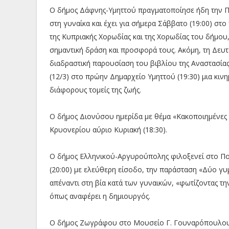
Ο δήμος Δάφνης-Υμηττού πραγματοποίησε ήδη την 
στη γυναίκα και έχει για σήμερα Σάββατο (19:00) σ
της Κυπριακής Χορωδίας και της Χορωδίας του δήμου,
σημαντική δράση και προσφορά τους. Ακόμη, τη Δευ
διαδραστική παρουσίαση του βιβλίου της Αναστασία
(12/3) στο πρώην Δημαρχείο Υμηττού (19:30) μια κιν
διάφορους τομείς της ζωής.
Ο δήμος Διονύσου ημερίδα με θέμα «Κακοποιημένες 
Κρυονερίου αύριο Κυριακή (18:30).
Ο δήμος Ελληνικού-Αργυρούπολης φιλοξενεί στο Πο
(20:00) με ελεύθερη είσοδο, την παράσταση «Δύο γυ
απέναντι στη βία κατά των γυναικών, «φωτίζοντας την
όπως αναφέρει η δημιουργός.
Ο δήμος Ζωγράφου στο Μουσείο Γ. Γουναρόπουλου σ