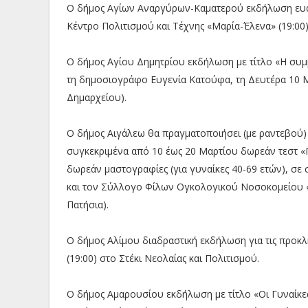
Ο δήμος Αγίων Αναργύρων-Καματερού εκδήλωση ευαι
Κέντρο Πολιτισμού και Τέχνης «Μαρία-Έλενα» (19:00)
Ο δήμος Αγίου Δημητρίου εκδήλωση με τίτλο «Η συμβ
τη δημοσιογράφο Ευγενία Κατούφα, τη Δευτέρα 10 Μ
Δημαρχείου).
Ο δήμος Αιγάλεω θα πραγματοποιήσει (με ραντεβού) δ
συγκεκριμένα από 10 έως 20 Μαρτίου δωρεάν τεστ «Π
δωρεάν μαστογραφίες (για γυναίκες 40-69 ετών), σε
και τον Σύλλογο Φίλων Ογκολογικού Νοσοκομείου «
Πατήσια).
Ο δήμος Αλίμου διαδραστική εκδήλωση για τις προκλ
(19:00) στο Στέκι Νεολαίας και Πολιτισμού.
Ο δήμος Αμαρουσίου εκδήλωση με τίτλο «Οι Γυναίκες 