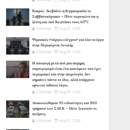
Καιρός: Ανεβαίνει η θερμοκρασία το
Σαββατοκύριακο – Πότε κορυφώνεται η
ζέστη και πού θα φτάσει τους 40°C
Unknown
Aug 07, 2026
Ψηφιακός «πύργος ελέγχου» για όλα τα έργα
στην Περιφέρεια Αττικής
Unknown
Aug 07, 2026
Η αποφυγή μετά από μια άσχημη
συμπεριφορά είναι ένα φαινόμενο που έχει
περιγραφεί και στην ψυχολογία. Δεν
σημαίνει πάντα το ίδιο, αλλά υπάρχουν
αρκετοί πιθανοί λόγοι.
Unknown
Aug 07, 2026
Ανακοινώθηκαν 95 ειδικότητες και 860
τμήματα των ΣΑΕΚ – Πότε ξεκινούν οι
αιτήσεις
Unknown
Aug 07, 2026