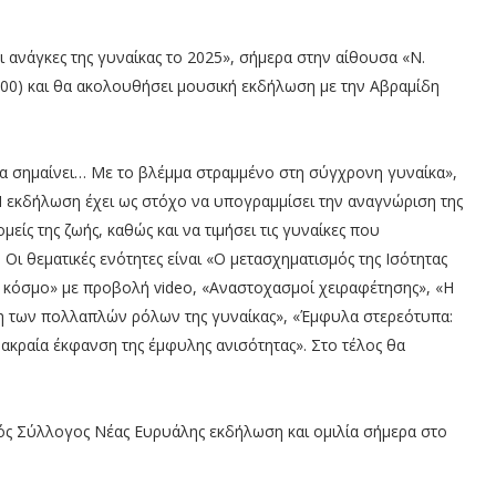
 ανάγκες της γυναίκας το 2025», σήμερα στην αίθουσα «Ν.
00) και θα ακολουθήσει μουσική εκδήλωση με την Αβραμίδη
κα σημαίνει… Με το βλέμμα στραμμένο στη σύγχρονη γυναίκα»,
Η εκδήλωση έχει ως στόχο να υπογραμμίσει την αναγνώριση της
ίς της ζωής, καθώς και να τιμήσει τις γυναίκες που
ι θεματικές ενότητες είναι «Ο μετασχηματισμός της Ισότητας
ν κόσμο» με προβολή video, «Αναστοχασμοί χειραφέτησης», «Η
η των πολλαπλών ρόλων της γυναίκας», «Έμφυλα στερεότυπα:
 ακραία έκφανση της έμφυλης ανισότητας». Στο τέλος θα
κός Σύλλογος Νέας Ευρυάλης εκδήλωση και ομιλία σήμερα στο