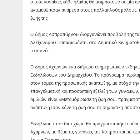
οποία γυναίκες κάθε ηλικίας θα μοιραστούν σε μία αν
αντιμετώπισαν ανάμεσα στους πολλαπλούς ρόλους, πο
ζωής της.
Ο δήμος Ασπροπύργου διοργανώνει προβολή της ταιν
Αλέξανδρου Παπαδιαμάντη, στο Δημοτικό Κινηματοθέα
το κοινό.
Ο δήμος Αχαρνών ένα διήμερο ενημερωτικών εκδηλώ
Εκδηλώσεων του Δημαρχείου. Το πρόγραμμα περιλαμβά
στον τομέα της προσωπικής ανάπτυξης, με στόχο τη
επαγγελματική και προσωπική εξέλιξη των γυναικών. 
ομιλιών είναι «Μεταμόρφωσε τη ζωή σου, πραγματοπο
ανάπτυξη ίσον κάνε τη ζωή σου τη σημαντική αποστο
Εκδήλωση στον ίδιο χώρο θα πραγματοποιήσει αύρι
Αχαρνών, με θέμα τις γυναίκες της Κύπρου και με κ
Λουκά Ξενοφώντος.