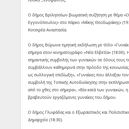
Ο δήμος Βριλησσίων βιωματική συζήτηση με θέμα «Οι
Εγγονόπουλος» στο πάρκο «Μίκης Θεοδωράκης» (19:
Κοτσιρέα Αναστασία.
Ο δήμος Βύρωνα τιμητική εκδήλωση με τίτλο «Γυναί
σήμερα στον κινηματογράφο «Νέα Ελβετία» (18:00). 
σημαντικής συμβολής των γυναικών σε όλους τους τομε
συμβάλλουν καθημερινά στην πρόοδο της κοινωνίας. Ο
ως συλλογική επιδίωξη», «Γυναίκες που άλλαξαν το
συμβολή της Τοπικής Αυτοδιοίκησης στην εκπλήρωσ
από το χθες στο σήμερα», «Βία κατά των γυναικών, η
βραβευτούν εργαζόμενες γυναίκες του δήμου.
Ο δήμος Γλυφάδας και ο Εξωραϊστικός και Πολιτιστι
Δημαρχείο (18:30).