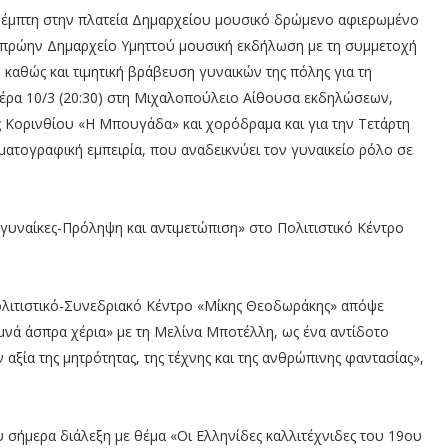
Πέμπτη στην πλατεία Δημαρχείου μουσικό δρώμενο αφιερωμένο
το πρώην Δημαρχείο Υμηττού μουσική εκδήλωση με τη συμμετοχή
 καθώς και τιμητική βράβευση γυναικών της πόλης για τη
τέρα 10/3 (20:30) στη Μιχαλοπούλειο Αίθουσα εκδηλώσεων,
ς Κορινθίου «Η Μπουγάδα» και χορόδραμα και για την Τετάρτη
ηματογραφική εμπειρία, που αναδεικνύει τον γυναικείο ρόλο σε
γυναίκες-Πρόληψη και αντιμετώπιση» στο Πολιτιστικό Κέντρο
λιτιστικό-Συνεδριακό Κέντρο «Μίκης Θεοδωράκης» απόψε
μνά άσπρα χέρια» με τη Μελίνα Μποτέλλη, ως ένα αντίδοτο
 αξία της μητρότητας, της τέχνης και της ανθρώπινης φαντασίας»,
ήμερα διάλεξη με θέμα «Οι Ελληνίδες καλλιτέχνιδες του 19ου