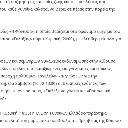
οικτή συζήτηση τις εμπειρίες ζωής και τις προκλήσεις που
υ κάθε γυναίκα καλείται να φέρει σε πέρας στην πορεία της
ίας «Η Φόνισσα», η οποία βασίζεται στο ομώνυμο διήγημα του
τρο «Γαλαξίας» αύριο Κυριακή (20:00), με ελεύθερη είσοδο για
σεων και σεμιναρίων γυναικείας ενδυνάμωσης στην Αίθουσα
νει ομιλίες από καταξιωμένες επαγγελματίες και ειδικούς
ν παροχή πολύτιμων εργαλείων και γνώσεων για την
Σήμερα Σάββατο (10:00-13:00) οι θεματικές ενότητες των
ίησε τα όνειρά σου», «Επίλεξε να γίνεις» και «Προσωπική
λή».
ο Κυριακή (18:30) η Ένωση Γυναικών Ελλάδος-παράρτημα
ύριο ομιλητή τον μορφωτικό σύμβουλο της Πρεσβείας της Κύπρου