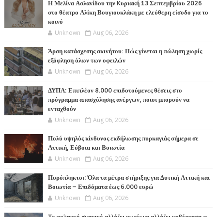
Η Μελίνα Ασλανίδου την Kυριακή 13 Σεπτεμβρίου 2026
στο θέατρο Αλίκη Βουγιουκλάκη με ελεύθερη είσοδο για το
κοινό
Unknown
Aug 06, 2026
Άρση κατάσχεσης ακινήτου: Πώς γίνεται η πώληση χωρίς
εξόφληση όλων των οφειλών
Unknown
Aug 06, 2026
ΔΥΠΑ: Επιπλέον 8.000 επιδοτούμενες θέσεις στο
πρόγραμμα απασχόλησης ανέργων, ποιοι μπορούν να
ενταχθούν
Unknown
Aug 06, 2026
Πολύ υψηλός κίνδυνος εκδήλωσης πυρκαγιάς σήμερα σε
Αττική, Εύβοια και Βοιωτία
Unknown
Aug 06, 2026
Πυρόπληκτοι: Όλα τα μέτρα στήριξης για Δυτική Αττική και
Βοιωτία – Επιδόματα έως 6.000 ευρώ
Unknown
Aug 06, 2026