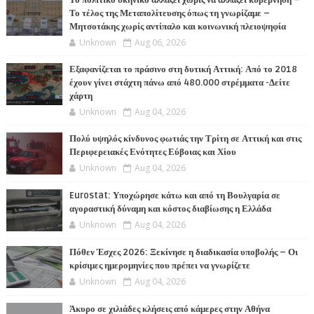
Το πολιτικό σκηνικό αλλάζει χωρίς να αλλάζει κυβέρνηση –
Το τέλος της Μεταπολίτευσης όπως τη γνωρίζαμε –
Μητσοτάκης χωρίς αντίπαλο και κοινωνική πλειοψηφία
Unknown
Aug 06, 2026
Εξαφανίζεται το πράσινο στη δυτική Αττική: Από το 2018
έχουν γίνει στάχτη πάνω από 480.000 στρέμματα -Δείτε
χάρτη
Unknown
Aug 04, 2026
Πολύ υψηλός κίνδυνος φωτιάς την Τρίτη σε Αττική και στις
Περιφερειακές Ενότητες Εύβοιας και Χίου
Unknown
Aug 04, 2026
Eurostat: Υποχώρησε κάτω και από τη Βουλγαρία σε
αγοραστική δύναμη και κόστος διαβίωσης η Ελλάδα
Unknown
Aug 04, 2026
Πόθεν Έσχες 2026: Ξεκίνησε η διαδικασία υποβολής – Οι
κρίσιμες ημερομηνίες που πρέπει να γνωρίζετε
Unknown
Aug 04, 2026
Άκυρο σε χιλιάδες κλήσεις από κάμερες στην Αθήνα