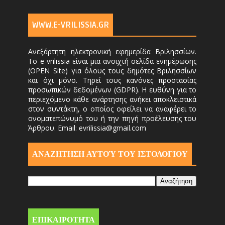
WWW.E-VRILISSIA.GR
Ανεξάρτητη ηλεκτρονική εφημερίδα Βριλησσίων.
Το e-vrilissia είναι μια ανοιχτή σελίδα ενημέρωσης
(OPEN Site) για όλους τους δημότες Βριλησσίων
και όχι μόνο. Τηρεί τους κανόνες προστασίας
προσωπικών δεδομένων (GDPR). Η ευθύνη για το
περιεχόμενο κάθε ανάρτησης ανήκει αποκλειστικά
στον συντάκτη, ο οποίος οφείλει να αναφέρει το
ονοματεπώνυμό του ή την πηγή προέλευσης του
Άρθρου. Email: evrilissia@gmail.com
ΑΝΑΖΗΤΗΣΗ ΑΥΤΟΎ ΤΟΥ ΙΣΤΟΛΟΓΙΟΥ
ΕΠΙΚΑΙΡΟΤΗΤΑ