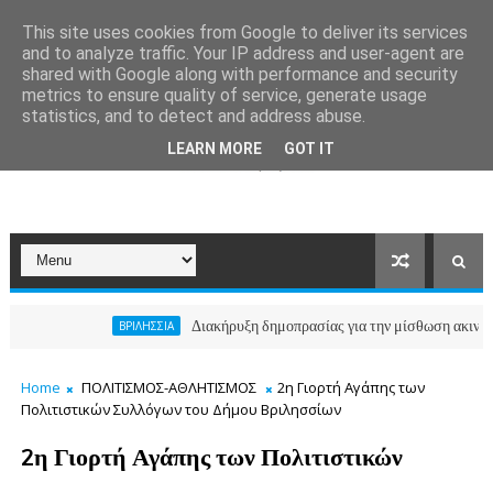
This site uses cookies from Google to deliver its services
and to analyze traffic. Your IP address and user-agent are
shared with Google along with performance and security
metrics to ensure quality of service, generate usage
statistics, and to detect and address abuse.
LEARN MORE
GOT IT
Διακήρυξη δημοπρασίας για την μίσθωση ακινήτου για τ
ΒΡΙΛΗΣΣΙΑ
Home
ΠΟΛΙΤΙΣΜΟΣ-ΑΘΛΗΤΙΣΜΟΣ
2η Γιορτή Αγάπης των
Πολιτιστικών Συλλόγων του Δήμου Βριλησσίων
2η Γιορτή Αγάπης των Πολιτιστικών