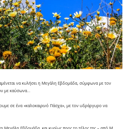
ναμένεται να κυλήσει η Μεγάλη Εβδομάδα, σύμφωνα με τον
όν με καύσωνα…
ουμε σε ένα «καλοκαιρινό Πάσχα», με τον υδράργυρο να
τη Μεγάλη Εβδομάδα, και κυρίως προς το τέλος της – από Μ.