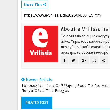
Share This
About e-Vrilissa Τα
Το e-vrilissia είναι μια ανοι
μόνο. Τηρεί τους κανόνες πρ
περιεχόμενο κάθε ανάρτησης α
αναφέρει το ονοματεπώνυμό τ
Newer Article
Τσουκαλάς: Φέτος Οι Έλληνες Ζουν Το Πιο Ακρ
Πάσχα Όλων Των Εποχών
RELATED POST