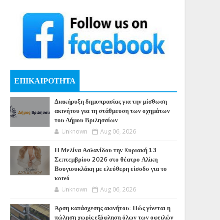
ΕΠΙΚΑΙΡΟΤΗΤΑ
Διακήρυξη δημοπρασίας για την μίσθωση
ακινήτου για τη στάθμευση των οχημάτων
του Δήμου Βριλησσίων
Unknown
Aug 06, 2026
Η Μελίνα Ασλανίδου την Kυριακή 13
Σεπτεμβρίου 2026 στο θέατρο Αλίκη
Βουγιουκλάκη με ελεύθερη είσοδο για το
κοινό
Unknown
Aug 06, 2026
Άρση κατάσχεσης ακινήτου: Πώς γίνεται η
πώληση χωρίς εξόφληση όλων των οφειλών