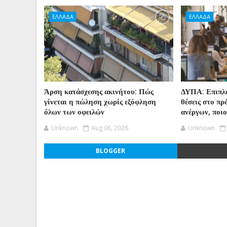
ΕΛΛΑΔΑ
ΕΛΛΑΔΑ
Άρση κατάσχεσης ακινήτου: Πώς
ΔΥΠΑ: Επιπλέ
γίνεται η πώληση χωρίς εξόφληση
θέσεις στο π
όλων των οφειλών
ανέργων, ποι
Unknown
Aug 06, 2026
Unknown
BLOGGER