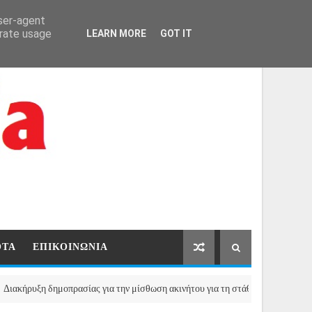
ΑΡΧΙΚΗ
ΕΠΙΚΟΙΝΩΝΙΑ
user-agent
erate usage
LEARN MORE
GOT IT
ΟΤΑ
ΕΠΙΚΟΙΝΩΝΙΑ
η δημοπρασίας για την μίσθωση ακινήτου για τη στάθμευση των οχημάτων το