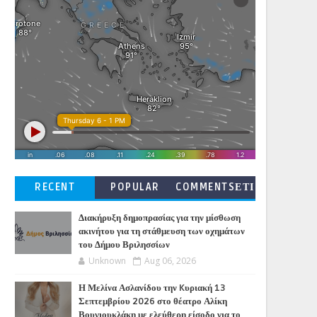
RECENT
POPULAR
COMMENTSΕΤΙ
ΚΕΤΕΣ
Διακήρυξη δημοπρασίας για την μίσθωση
ακινήτου για τη στάθμευση των οχημάτων
του Δήμου Βριλησσίων
Unknown
Aug 06, 2026
Η Μελίνα Ασλανίδου την Kυριακή 13
Σεπτεμβρίου 2026 στο θέατρο Αλίκη
Βουγιουκλάκη με ελεύθερη είσοδο για το