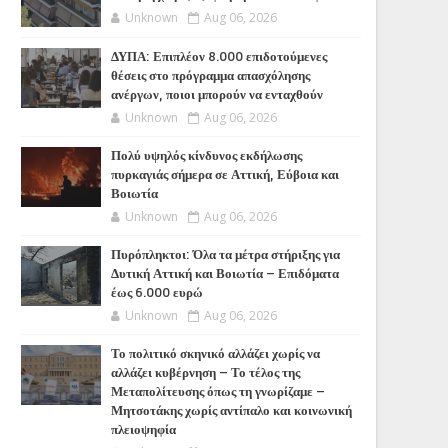
Unknown
Aug 06, 2026
ΔΥΠΑ: Επιπλέον 8.000 επιδοτούμενες
θέσεις στο πρόγραμμα απασχόλησης
ανέργων, ποιοι μπορούν να ενταχθούν
Unknown
Aug 06, 2026
Πολύ υψηλός κίνδυνος εκδήλωσης
πυρκαγιάς σήμερα σε Αττική, Εύβοια και
Βοιωτία
Unknown
Aug 06, 2026
Πυρόπληκτοι: Όλα τα μέτρα στήριξης για
Δυτική Αττική και Βοιωτία – Επιδόματα
έως 6.000 ευρώ
Unknown
Aug 06, 2026
Το πολιτικό σκηνικό αλλάζει χωρίς να
αλλάζει κυβέρνηση – Το τέλος της
Μεταπολίτευσης όπως τη γνωρίζαμε –
Μητσοτάκης χωρίς αντίπαλο και κοινωνική
πλειοψηφία