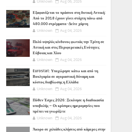
Unknown
Aug 06, 2026
Εξαφανίζεται το πράσινο στη δυτική Αττική:
Από το 2018 έχουν γίνει στάχτη πάνω από
480.000 στρέμματα -Δείτε χάρτη
Unknown
Aug 04, 2026
Πολύ υψηλός κίνδυνος φωτιάς την Τρίτη σε
Αττική και στις Περιφερειακές Ενότητες
Εύβοιας και Χίου
Unknown
Aug 04, 2026
Eurostat: Υποχώρησε κάτω και από τη
Βουλγαρία σε αγοραστική δύναμη και
κόστος διαβίωσης η Ελλάδα
Unknown
Aug 04, 2026
Πόθεν Έσχες 2026: Ξεκίνησε η διαδικασία
υποβολής – Οι κρίσιμες ημερομηνίες που
πρέπει να γνωρίζετε
Unknown
Aug 04, 2026
Άκυρο σε χιλιάδες κλήσεις από κάμερες στην