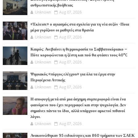
ανθρωπιστικής βοήθειας
Unknown
Aug 07, 2026
«Έκλεισε» ο αγιασμός στα σχολεία για τη νέα σεζόν -Ποια
μέρα γυρίζουν οι μαθητές στα θρανία
Unknown
Aug 07, 2026
Καιρός: Ανεβαίνει η θερμοκρασία το Σαββατοκύριακο –
Πότε κορυφώνεται η ζέστη και πού θα φτάσει τους 40°C
Unknown
Aug 07, 2026
Ψηφιακός «πύργος ελέγχου» για όλα τα έργα στην
Περιφέρεια Αττικής
Unknown
Aug 07, 2026
Η αποφυγή μετά από μια άσχημη συμπεριφορά είναι ένα
φαινόμενο που έχει περιγραφεί και στην ψυχολογία. Δεν
σημαίνει πάντα το ίδιο, αλλά υπάρχουν αρκετοί πιθανοί
λόγοι.
Unknown
Aug 07, 2026
Ανακοινώθηκαν 95 ειδικότητες και 860 τμήματα των ΣΑΕΚ