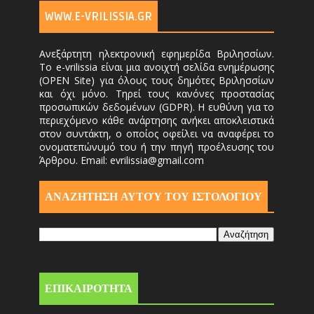
WWW.E-VRILISSIA.GR
Ανεξάρτητη ηλεκτρονική εφημερίδα Βριλησσίων.
Το e-vrilissia είναι μια ανοιχτή σελίδα ενημέρωσης
(OPEN Site) για όλους τους δημότες Βριλησσίων
και όχι μόνο. Τηρεί τους κανόνες προστασίας
προσωπικών δεδομένων (GDPR). Η ευθύνη για το
περιεχόμενο κάθε ανάρτησης ανήκει αποκλειστικά
στον συντάκτη, ο οποίος οφείλει να αναφέρει το
ονοματεπώνυμό του ή την πηγή προέλευσης του
Άρθρου. Email: evrilissia@gmail.com
ΑΝΑΖΗΤΗΣΗ ΑΥΤΟΎ ΤΟΥ ΙΣΤΟΛΟΓΙΟΥ
ΕΠΙΚΑΙΡΟΤΗΤΑ