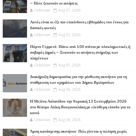
– Πότε ξεκινούν οι αιτήσεις
Unknown
Aug 07, 2026
Αυτές είναι οι έξι πιο επικίνδυνες εβδομάδες του έτους για
δασικές φωτιές
Unknown
Aug 07, 2026
Πόρτο Γερμενό: Πάνω από 100 σπίτια με ολοκληρωτικές ή
σοβαρές ζημιές – Ξεκινούν οι αιτήσεις στήριξης των
πληγέντων
Unknown
Aug 07, 2026
Διακήρυξη δημοπρασίας για την μίσθωση ακινήτου για τη
στάθμευση των οχημάτων του Δήμου Βριλησσίων
Unknown
Aug 06, 2026
Η Μελίνα Ασλανίδου την Kυριακή 13 Σεπτεμβρίου 2026
στο θέατρο Αλίκη Βουγιουκλάκη με ελεύθερη είσοδο για το
κοινό
Unknown
Aug 06, 2026
Άρση κατάσχεσης ακινήτου: Πώς γίνεται η πώληση χωρίς