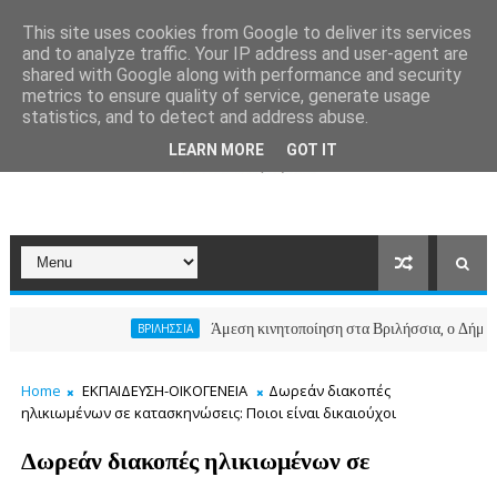
This site uses cookies from Google to deliver its services
and to analyze traffic. Your IP address and user-agent are
shared with Google along with performance and security
metrics to ensure quality of service, generate usage
statistics, and to detect and address abuse.
LEARN MORE
GOT IT
Άμεση κινητοποίηση στα Βριλήσσια, ο Δήμος ανοίγει τ
ΒΡΙΛΗΣΣΙΑ
Home
ΕΚΠΑΙΔΕΥΣΗ-ΟΙΚΟΓΕΝΕΙΑ
Δωρεάν διακοπές
ηλικιωμένων σε κατασκηνώσεις: Ποιοι είναι δικαιούχοι
Δωρεάν διακοπές ηλικιωμένων σε