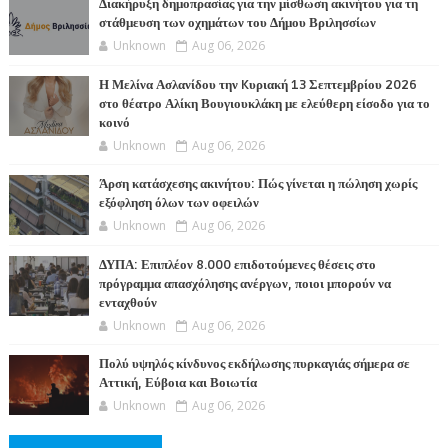
Διακήρυξη δημοπρασίας για την μίσθωση ακινήτου για τη
στάθμευση των οχημάτων του Δήμου Βριλησσίων
Unknown
Aug 06, 2026
Η Μελίνα Ασλανίδου την Kυριακή 13 Σεπτεμβρίου 2026
στο θέατρο Αλίκη Βουγιουκλάκη με ελεύθερη είσοδο για το
κοινό
Unknown
Aug 06, 2026
Άρση κατάσχεσης ακινήτου: Πώς γίνεται η πώληση χωρίς
εξόφληση όλων των οφειλών
Unknown
Aug 06, 2026
ΔΥΠΑ: Επιπλέον 8.000 επιδοτούμενες θέσεις στο
πρόγραμμα απασχόλησης ανέργων, ποιοι μπορούν να
ενταχθούν
Unknown
Aug 06, 2026
Πολύ υψηλός κίνδυνος εκδήλωσης πυρκαγιάς σήμερα σε
Αττική, Εύβοια και Βοιωτία
Unknown
Aug 06, 2026