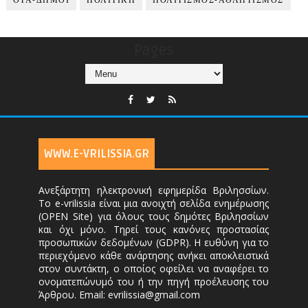
ΟΤΑ-ΔΗΜΟΙ
ΠΟΛΙΤΙΚΗ
ΠΟΛΙΤΙΣΜΟΣ-ΑΘΛΗΤΙΣΜΟΣ
Pages
WWW.E-VRILISSIA.GR
Ανεξάρτητη ηλεκτρονική εφημερίδα Βριλησσίων.
Το e-vrilissia είναι μια ανοιχτή σελίδα ενημέρωσης
(OPEN Site) για όλους τους δημότες Βριλησσίων
και όχι μόνο. Τηρεί τους κανόνες προστασίας
προσωπικών δεδομένων (GDPR). Η ευθύνη για το
περιεχόμενο κάθε ανάρτησης ανήκει αποκλειστικά
στον συντάκτη, ο οποίος οφείλει να αναφέρει το
ονοματεπώνυμό του ή την πηγή προέλευσης του
Άρθρου. Email: evrilissia@gmail.com