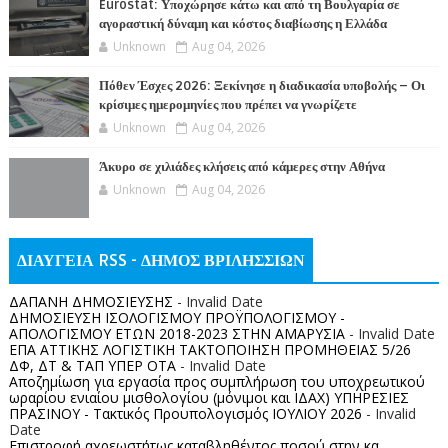
Eurostat: Υποχώρησε κάτω και από τη Βουλγαρία σε
αγοραστική δύναμη και κόστος διαβίωσης η Ελλάδα
Unknown
Aug 04, 2026
Πόθεν Έσχες 2026: Ξεκίνησε η διαδικασία υποβολής – Οι
κρίσιμες ημερομηνίες που πρέπει να γνωρίζετε
Unknown
Aug 04, 2026
Άκυρο σε χιλιάδες κλήσεις από κάμερες στην Αθήνα
Unknown
Aug 04, 2026
ΔΙΑΥΓΕΙΑ RSS - ΔΗΜΟΣ ΒΡΙΛΗΣΣΙΩΝ
ΔΑΠΑΝΗ ΔΗΜΟΣΙΕΥΣΗΣ
- Invalid Date
ΔΗΜΟΣΙΕΥΣΗ ΙΣΟΛΟΓΙΣΜΟΥ ΠΡΟΫΠΟΛΟΓΙΣΜΟΥ -
ΑΠΟΛΟΓΙΣΜΟΥ ΕΤΩΝ 2018-2023 ΣΤΗΝ ΑΜΑΡΥΣΙΑ
- Invalid Date
ΕΠΑ ΑΤΤΙΚΗΣ ΛΟΓΙΣΤΙΚΗ ΤΑΚΤΟΠΟΙΗΣΗ ΠΡΟΜΗΘΕΙΑΣ 5/26
ΔΦ, ΔΤ & ΤΑΠ ΥΠΕΡ ΟΤΑ
- Invalid Date
Αποζημίωση για εργασία προς συμπλήρωση του υποχρεωτικού
ωραρίου ενιαίου μισθολογίου (μόνιμοι και ΙΔΑΧ) ΥΠΗΡΕΣΙΕΣ
ΠΡΑΣΙΝΟΥ - Τακτικός Προυπολογισμός ΙΟΥΛΙΟΥ 2026
- Invalid
Date
Επιστροφή αχρεωστήτως καταβληθέντος ποσoύ στην κα