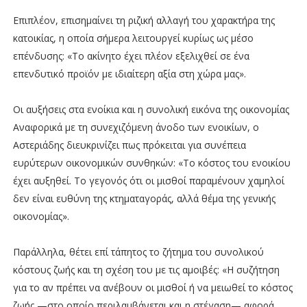
Επιπλέον, επισημαίνει τη ριζική αλλαγή του χαρακτήρα της
κατοικίας, η οποία σήμερα λειτουργεί κυρίως ως μέσο
επένδυσης: «Το ακίνητο έχει πλέον εξελιχθεί σε ένα
επενδυτικό προϊόν με ιδιαίτερη αξία στη χώρα μας».
Οι αυξήσεις στα ενοίκια και η συνολική εικόνα της οικονομίας
Αναφορικά με τη συνεχιζόμενη άνοδο των ενοικίων, ο
Αστεριάδης διευκρινίζει πως πρόκειται για συνέπεια
ευρύτερων οικονομικών συνθηκών: «Το κόστος του ενοικίου
έχει αυξηθεί. Το γεγονός ότι οι μισθοί παραμένουν χαμηλοί
δεν είναι ευθύνη της κτηματαγοράς, αλλά θέμα της γενικής
οικονομίας».
Παράλληλα, θέτει επί τάπητος το ζήτημα του συνολικού
κόστους ζωής και τη σχέση του με τις αμοιβές: «Η συζήτηση
για το αν πρέπει να ανέβουν οι μισθοί ή να μειωθεί το κόστος
ζωής —στο οποίο περιλαμβάνεται και η στέγαση— αφορά