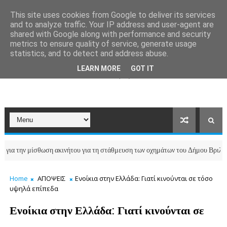
This site uses cookies from Google to deliver its services
and to analyze traffic. Your IP address and user-agent are
shared with Google along with performance and security
metrics to ensure quality of service, generate usage
statistics, and to detect and address abuse.
LEARN MORE
GOT IT
ην μίσθωση ακινήτου για τη στάθμευση των οχημάτων του Δήμου Βριλησσίων
Home
ΑΠΟΨΕΙΣ
Ενοίκια στην Ελλάδα: Γιατί κινούνται σε τόσο
υψηλά επίπεδα
Ενοίκια στην Ελλάδα: Γιατί κινούνται σε