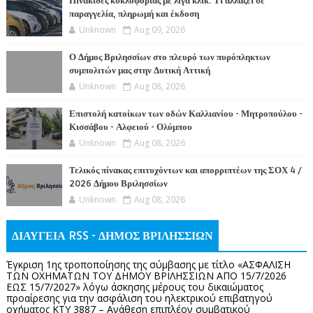
Πινακίδες κυκλοφορίας με λίγα κλικ: Τι αλλάζει σε
παραγγελία, πληρωμή και έκδοση
Unknown
Aug 09, 2026
Ο Δήμος Βριλησσίων στο πλευρό των πυρόπληκτων
συμπολιτών μας στην Δυτική Αττική
Unknown
Aug 08, 2026
Επιστολή κατοίκων των οδών Καλλιανίου - Μητροπούλου -
Κισσάβου - Αλφειού - Ολύμπου
Unknown
Aug 08, 2026
Τελικός πίνακας επιτυχόντων και απορριπτέων της ΣΟΧ 4 /
2026 Δήμου Βριλησσίων
Unknown
Aug 08, 2026
ΔΙΑΥΓΕΙΑ RSS - ΔΗΜΟΣ ΒΡΙΛΗΣΣΙΩΝ
Έγκριση 1ης τροποποίησης της σύμβασης με τίτλο «ΑΣΦΑΛΙΣΗ
ΤΩΝ ΟΧΗΜΑΤΩΝ ΤΟΥ ΔΗΜΟΥ ΒΡΙΛΗΣΣΙΩΝ ΑΠΟ 15/7/2026
ΕΩΣ 15/7/2027» λόγω άσκησης μέρους του δικαιώματος
προαίρεσης για την ασφάλιση του ηλεκτρικού επιβατηγού
οχήματος ΚΤΥ 3887 – Ανάθεση επιπλέον συμβατικού