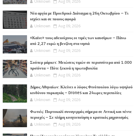
Unknown
Aug 09, 2026
Νέα αργία με Προεδρικό Διάταγμα η 26η Οκτωβρίου – Τι
ισχύει και σε ποιους αφορά
Unknown
Aug 09, 2026
«Καίνε» τους αδειούχους οι τιμές των καυσίμων – Πάνω
από 2,27 ευρώ η βενζίνη στα νησιά
Unknown
Aug 09, 2026
Σούπερ μάρκετ: Μειώσεις τιμών σε περισσότερα από 1.000
προϊόντα – Πότε ξεκινά η πρωτοβουλία
Unknown
Aug 09, 2026
Δήμος Αθηναίων: Κλείνει ο λόφος Φινόπουλου λόγω υψηλού
κινδύνου πυρκαγιάς – Drones και 24ωρες περιπολίες
Unknown
Aug 09, 2026
Φωτιές: Πορτοκαλί συναγερμός σήμερα σε Αττική και πέντε
περιοχές – Σε πλήρη κινητοποίηση ο κρατικός μηχανισμός
Unknown
Aug 09, 2026