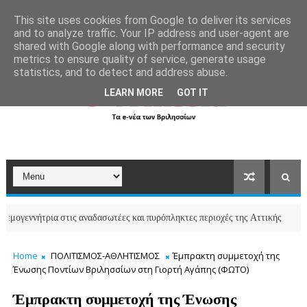
```html
```
This site uses cookies from Google to deliver its services
and to analyze traffic. Your IP address and user-agent are
shared with Google along with performance and security
metrics to ensure quality of service, generate usage
statistics, and to detect and address abuse.
LEARN MORE
GOT IT
ήτρια στις αναδασωτέες και πυρόπληκτες περιοχές της Αττικής
ΒΡΙΛΗΣΣΙΑ
Home
ΠΟΛΙΤΙΣΜΟΣ-ΑΘΛΗΤΙΣΜΟΣ
Έμπρακτη συμμετοχή της
Ένωσης Ποντίων Βριλησσίων στη Γιορτή Αγάπης (ΦΩΤΟ)
Έμπρακτη συμμετοχή της Ένωσης