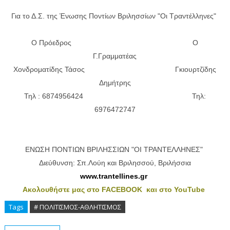
Για το Δ.Σ. της Ένωσης Ποντίων Βριλησσίων "Οι Τραντέλληνες"
Ο Πρόεδρος Ο
Γ.Γραμματέας
Χονδροματίδης Τάσος Γκιουρτζίδης
Δημήτρης
Τηλ : 6874956424 Τηλ:
6976472747
ΕΝΩΣΗ ΠΟΝΤΙΩΝ ΒΡΙΛΗΣΣΙΩΝ "ΟΙ ΤΡΑΝΤΕΛΛΗΝΕΣ"
Διεύθυνση: Σπ.Λούη και Βριλησσού, Βριλήσσια
www.trantellines.gr
Ακολουθήστε μας στο FACEBOOK
και στο YouTube
Tags
# ΠΟΛΙΤΙΣΜΟΣ-ΑΘΛΗΤΙΣΜΟΣ