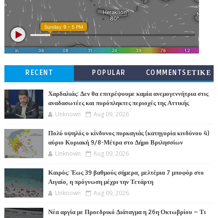
RECENT
POPULAR
COMMENTSΕΤΙΚΕ
ΤΕΣ
Χαρδαλιάς: Δεν θα επιτρέψουμε καμία ανεμογεννήτρια στις
αναδασωτέες και πυρόπληκτες περιοχές της Αττικής
Unknown
Aug 09, 2026
Πολύ υψηλός ο κίνδυνος πυρκαγιάς (κατηγορία κινδύνου 4)
αύριο Κυριακή 9/8-Μέτρα στο Δήμο Βριλησσίων
Unknown
Aug 09, 2026
Καιρός: Έως 39 βαθμούς σήμερα, μελτέμια 7 μποφόρ στο
Αιγαίο, η πρόγνωση μέχρι την Τετάρτη
Unknown
Aug 09, 2026
Νέα αργία με Προεδρικό Διάταγμα η 26η Οκτωβρίου – Τι