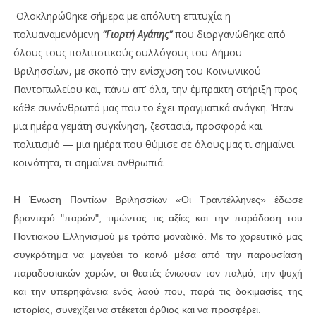
Ολοκληρώθηκε σήμερα με απόλυτη επιτυχία η
πολυαναμενόμενη
"Γιορτή
Αγάπης"
που διοργανώθηκε από
όλους τους πολιτιστικούς συλλόγους του Δήμου
Βριλησσίων, με σκοπό την ενίσχυση του Κοινωνικού
Παντοπωλείου και, πάνω απ’ όλα, την έμπρακτη στήριξη προς
κάθε συνάνθρωπό μας που το έχει πραγματικά ανάγκη. Ήταν
μια ημέρα γεμάτη συγκίνηση, ζεστασιά, προσφορά και
πολιτισμό — μια ημέρα που θύμισε σε όλους μας τι σημαίνει
κοινότητα, τι σημαίνει ανθρωπιά.
Η Ένωση Ποντίων Βριλησσίων «Οι Τραντέλληνες» έδωσε
βροντερό "παρών", τιμώντας τις αξίες και την παράδοση του
Ποντιακού Ελληνισμού με τρόπο μοναδικό. Με το χορευτικό μας
συγκρότημα να μαγεύει το κοινό μέσα από την παρουσίαση
παραδοσιακών χορών, οι θεατές ένιωσαν τον παλμό, την ψυχή
και την υπερηφάνεια ενός λαού που, παρά τις δοκιμασίες της
ιστορίας, συνεχίζει να στέκεται όρθιος και να προσφέρει.