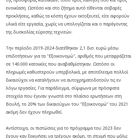
ενοικίαση. Ωστόσο και στο ζήτηµα αυτό τίθενται σοβαρές
προκλήσεις, καθώς τα κόστη έχουν εκτοξευτεί, είτε αφορούν
υλικά είτε εργασία, χωρίς να υπολογίζεται και ο παράγοντας
της δυσκολίας εύρεσης τεχνιτών.
Την περίοδο 2019-2024 διατέθηκαν 2,1 δισ. ευρώ µέσω
επιδοτήσεων για τα "Εξοικονοµώ", αριθµός που µεταφράζεται
σε 140.000 κατοικίες που αναβαθµίστηκαν. Ωστόσο οι
πληρωµές καθυστερούν υπερβολικά, µε αποτέλεσµα πολλοί
δικαιούχοι να καταλήγουν να αυτοχρηµατοδοτούν τις εν
λόγω εργασίες. Για παράδειγµα, σύµφωνα µε πρόσφατα
στοιχεία που έγιναν γνωστά στο πλαίσιο ερωτήσεων στη
Βουλή, το 20% των δικαιούχων του "Εξοικονοµώ" του 2021
ακόµη δεν έχουν πληρωθεί.
Αντίστοιχα, οι πιστώσεις για το πρόγραµµα του 2023 δεν
έχουν καν ξεκινήσει να τρέχουν ακόµη, τη στιγµή που µόλις