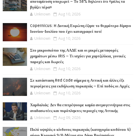
αποταμίευση υποχωρεί – Το 58% δηλώνει ότι «μόλις τα
βγάζει πέρα»
Unknown
Aug 10, 2026
Copernicus: H Δυτική Ευρώπη έζησε το θερμότερο δίμηνο
Ιουνίου-Ιουλίου που έχει καταγραφεί ποτέ
Unknown
Aug 10, 2026
Στο μικροσκόπιο της ΑΑΔΕ και οι μικρές μεταφορές
χρημάτων μέσω IRIS – Τι ισχύει για χαρτζιλίκια, γονικές
παροχές και δωρεές
Unknown
Aug 10, 2026
Σε κατάσταση Red Code σήμερα η Αττική και άλλες έξι
περιφέρειες για εκδήλωση πυρκαγιάς – Επί ποδός οι Αρχές
Unknown
Aug 10, 2026
Χαρδαλιάς: Δεν θα επιτρέψουμε καμία ανεμογεννήτρια στις
αναδασωτέες και πυρόπληκτες περιοχές της Αττικής
Unknown
Aug 09, 2026
Πολύ υψηλός ο κίνδυνος πυρκαγιάς (κατηγορία κινδύνου 4)
αύριο Κυριακή 9/8-Μέτρα στο Δήμο Βριλησσίων