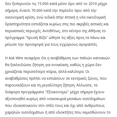
δεν ξεπερνούν τις 15.000 κατά µέσο όρο από το 2010 µέχρι
σήµερα, έναντι 70.000 κατά την περίοδο πριν από την
οικονοµική κρίση, ενώ ειδικά στην Αττική η νέα οικοδοµική
δραστηριότητα εστιάζεται κυρίως στις πιο ακριβές αστικές και
περιαστικές περιοχές. Αντιθέτως, στο κέντρο της Αθήνας το
πρόγραµµα "Χρυσή Βίζα" ώθησε τις αξίες προς τα πάνω και
µείωσε την προσφορά για τους εγχώριους αγοραστές.
Η Ask Wire αναφέρει ότι η αναβάθµιση των παλιών κατοικιών
θα ξεκλειδώσει ζήτηση για ενοικίαση, καθώς η χώρα δεν
χρειάζεται περισσότερο κτίρια, αλλά καλύτερα. Οι
αναβαθµίσεις πρέπει να εστιάσουν σε κεντρικές ζώνες, που
παρουσιάζουν και τη µεγαλύτερη ζήτηση. Άλλωστε, τα
διάφορα προγράµµατα "Εξοικονοµώ" µέχρι σήµερα έχουν
αξιοποιηθεί κυρίως από νοικοκυριά µεσαίων εισοδηµάτων
που ιδιοκατοικούν στο σπίτι τους και όχι από ανθρώπους
χαµηλών εισοδηµάτων ή από ιδιοκτήτες που εκµισθώνουν το