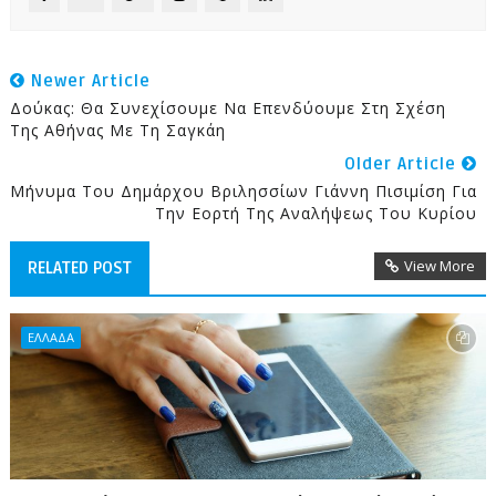
Newer Article
Δούκας: Θα Συνεχίσουμε Να Επενδύουμε Στη Σχέση
Της Αθήνας Με Τη Σαγκάη
Older Article
Μήνυμα Του Δημάρχου Βριλησσίων Γιάννη Πισιμίση Για
Την Εορτή Της Αναλήψεως Του Κυρίου
View More
RELATED POST
ΕΛΛΑΔΑ