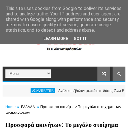
```
This site uses cookies from Google to deliver its services
and to analyze traffic. Your IP address and user-agent are
shared with Google along with performance and security
metrics to ensure quality of service, generate usage
statistics, and to detect and address abuse.
LEARN MORE
GOT IT
Ανήλικοι έβαλαν φωτιά στο δάσος Άνω Βριλησσίων κα
ΑΣΦΑΛΕΙΑ-ΥΓΕΙΑ
Home
ΕΛΛΑΔΑ
Προσφορά ακινήτων: Το μεγάλο στοίχημα των
ανακαινίσεων
Προσφορά ακινήτων: Το μεγάλο στοίχημα