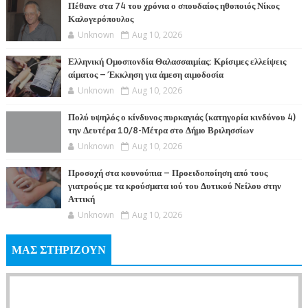
Πέθανε στα 74 του χρόνια ο σπουδαίος ηθοποιός Νίκος
Καλογερόπουλος
Unknown
Aug 10, 2026
Ελληνική Ομοσπονδία Θαλασσαιμίας: Κρίσιμες ελλείψεις
αίματος – Έκκληση για άμεση αιμοδοσία
Unknown
Aug 10, 2026
Πολύ υψηλός ο κίνδυνος πυρκαγιάς (κατηγορία κινδύνου 4)
την Δευτέρα 10/8-Μέτρα στο Δήμο Βριλησσίων
Unknown
Aug 10, 2026
Προσοχή στα κουνούπια – Προειδοποίηση από τους
γιατρούς με τα κρούσματα ιού του Δυτικού Νείλου στην
Αττική
Unknown
Aug 10, 2026
ΜΑΣ ΣΤΗΡΙΖΟΥΝ