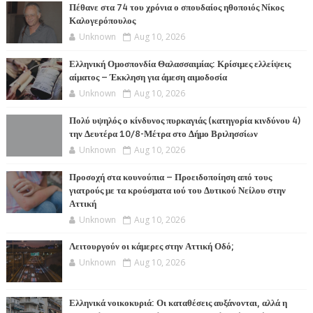
Πέθανε στα 74 του χρόνια ο σπουδαίος ηθοποιός Νίκος
Καλογερόπουλος
Unknown
Aug 10, 2026
Ελληνική Ομοσπονδία Θαλασσαιμίας: Κρίσιμες ελλείψεις
αίματος – Έκκληση για άμεση αιμοδοσία
Unknown
Aug 10, 2026
Πολύ υψηλός ο κίνδυνος πυρκαγιάς (κατηγορία κινδύνου 4)
την Δευτέρα 10/8-Μέτρα στο Δήμο Βριλησσίων
Unknown
Aug 10, 2026
Προσοχή στα κουνούπια – Προειδοποίηση από τους
γιατρούς με τα κρούσματα ιού του Δυτικού Νείλου στην
Αττική
Unknown
Aug 10, 2026
Λειτουργούν οι κάμερες στην Αττική Οδό;
Unknown
Aug 10, 2026
Ελληνικά νοικοκυριά: Οι καταθέσεις αυξάνονται, αλλά η