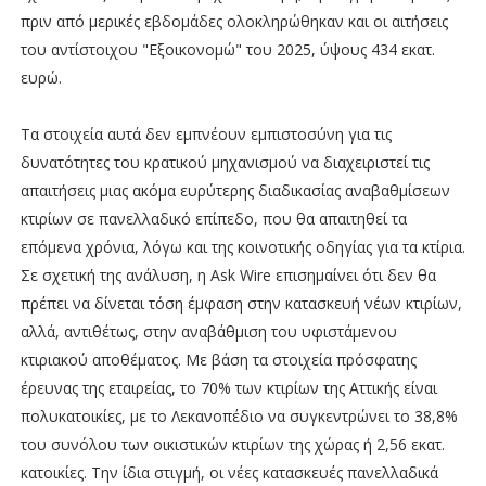
πριν από µερικές εβδοµάδες ολοκληρώθηκαν και οι αιτήσεις
του αντίστοιχου "Εξοικονοµώ" του 2025, ύψους 434 εκατ.
ευρώ.
Τα στοιχεία αυτά δεν εµπνέουν εµπιστοσύνη για τις
δυνατότητες του κρατικού µηχανισµού να διαχειριστεί τις
απαιτήσεις µιας ακόµα ευρύτερης διαδικασίας αναβαθµίσεων
κτιρίων σε πανελλαδικό επίπεδο, που θα απαιτηθεί τα
επόµενα χρόνια, λόγω και της κοινοτικής οδηγίας για τα κτίρια.
Σε σχετική της ανάλυση, η Ask Wire επισηµαίνει ότι δεν θα
πρέπει να δίνεται τόση έµφαση στην κατασκευή νέων κτιρίων,
αλλά, αντιθέτως, στην αναβάθµιση του υφιστάµενου
κτιριακού αποθέµατος. Με βάση τα στοιχεία πρόσφατης
έρευνας της εταιρείας, το 70% των κτιρίων της Αττικής είναι
πολυκατοικίες, µε το Λεκανοπέδιο να συγκεντρώνει το 38,8%
του συνόλου των οικιστικών κτιρίων της χώρας ή 2,56 εκατ.
κατοικίες. Την ίδια στιγµή, οι νέες κατασκευές πανελλαδικά