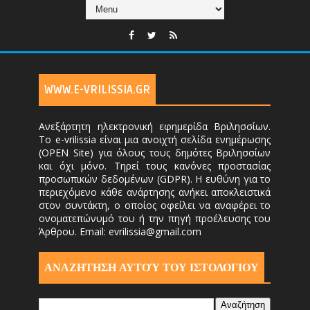
WWW.E-VRILISSIA.GR
Ανεξάρτητη ηλεκτρονική εφημερίδα Βριλησσίων.
Το e-vrilissia είναι μια ανοιχτή σελίδα ενημέρωσης
(OPEN Site) για όλους τους δημότες Βριλησσίων
και όχι μόνο. Τηρεί τους κανόνες προστασίας
προσωπικών δεδομένων (GDPR). Η ευθύνη για το
περιεχόμενο κάθε ανάρτησης ανήκει αποκλειστικά
στον συντάκτη, ο οποίος οφείλει να αναφέρει το
ονοματεπώνυμό του ή την πηγή προέλευσης του
Άρθρου. Email: evrilissia@gmail.com
ΑΝΑΖΗΤΗΣΗ ΑΥΤΟΎ ΤΟΥ ΙΣΤΟΛΟΓΙΟΥ