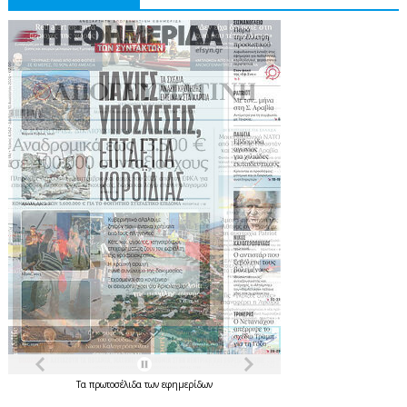
Τα
πρωτοσέλιδα
των
εφημερίδων