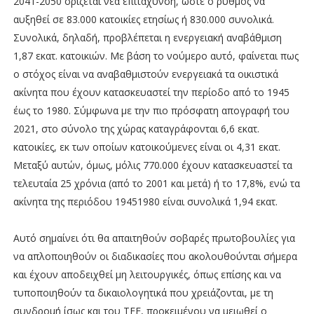
2041-2050 ορίζεται νέα επιτάχυνση, ώστε ο ρυθµός να
αυξηθεί σε 83.000 κατοικίες ετησίως ή 830.000 συνολικά.
Συνολικά, δηλαδή, προβλέπεται η ενεργειακή αναβάθµιση
1,87 εκατ. κατοικιών. Με βάση το νούµερο αυτό, φαίνεται πως
ο στόχος είναι να αναβαθµιστούν ενεργειακά τα οικιστικά
ακίνητα που έχουν κατασκευαστεί την περίοδο από το 1945
έως το 1980. Σύµφωνα µε την πιο πρόσφατη απογραφή του
2021, στο σύνολο της χώρας καταγράφονται 6,6 εκατ.
κατοικίες, εκ των οποίων κατοικούµενες είναι οι 4,31 εκατ.
Μεταξύ αυτών, όµως, µόλις 770.000 έχουν κατασκευαστεί τα
τελευταία 25 χρόνια (από το 2001 και µετά) ή το 17,8%, ενώ τα
ακίνητα της περιόδου 19451980 είναι συνολικά 1,94 εκατ.
Αυτό σηµαίνει ότι θα απαιτηθούν σοβαρές πρωτοβουλίες για
να απλοποιηθούν οι διαδικασίες που ακολουθούνται σήµερα
και έχουν αποδειχθεί µη λειτουργικές, όπως επίσης και να
τυποποιηθούν τα δικαιολογητικά που χρειάζονται, µε τη
συνδροµή ίσως και του ΤΕΕ, προκειµένου να µειωθεί ο