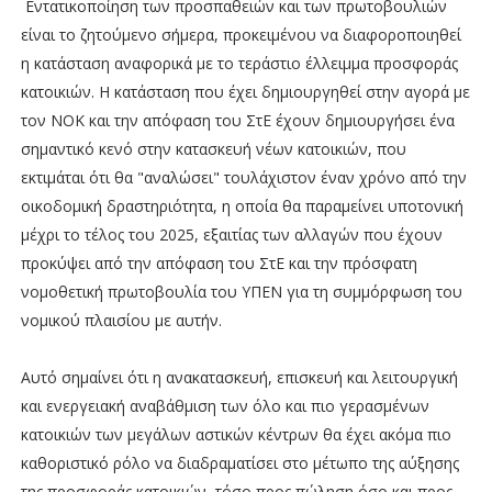
Εντατικοποίηση των προσπαθειών και των πρωτοβουλιών
είναι το ζητούµενο σήµερα, προκειµένου να διαφοροποιηθεί
η κατάσταση αναφορικά µε το τεράστιο έλλειµµα προσφοράς
κατοικιών. Η κατάσταση που έχει δηµιουργηθεί στην αγορά µε
τον ΝΟΚ και την απόφαση του ΣτΕ έχουν δηµιουργήσει ένα
σηµαντικό κενό στην κατασκευή νέων κατοικιών, που
εκτιµάται ότι θα "αναλώσει" τουλάχιστον έναν χρόνο από την
οικοδοµική δραστηριότητα, η οποία θα παραµείνει υποτονική
µέχρι το τέλος του 2025, εξαιτίας των αλλαγών που έχουν
προκύψει από την απόφαση του ΣτΕ και την πρόσφατη
νοµοθετική πρωτοβουλία του ΥΠΕΝ για τη συµµόρφωση του
νοµικού πλαισίου µε αυτήν.
Αυτό σηµαίνει ότι η ανακατασκευή, επισκευή και λειτουργική
και ενεργειακή αναβάθµιση των όλο και πιο γερασµένων
κατοικιών των µεγάλων αστικών κέντρων θα έχει ακόµα πιο
καθοριστικό ρόλο να διαδραµατίσει στο µέτωπο της αύξησης
της προσφοράς κατοικιών, τόσο προς πώληση όσο και προς