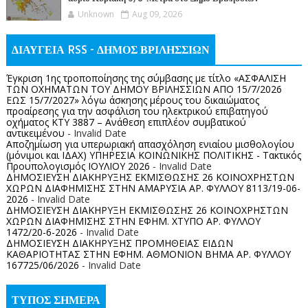
Unknown
Aug 09, 2026
ΔΙΑΥΓΕΙΑ RSS - ΔΗΜΟΣ ΒΡΙΛΗΣΣΙΩΝ
Έγκριση 1ης τροποποίησης της σύμβασης με τίτλο «ΑΣΦΑΛΙΣΗ
ΤΩΝ ΟΧΗΜΑΤΩΝ ΤΟΥ ΔΗΜΟΥ ΒΡΙΛΗΣΣΙΩΝ ΑΠΟ 15/7/2026
ΕΩΣ 15/7/2027» λόγω άσκησης μέρους του δικαιώματος
προαίρεσης για την ασφάλιση του ηλεκτρικού επιβατηγού
οχήματος ΚΤΥ 3887 – Ανάθεση επιπλέον συμβατικού
αντικειμένου
- Invalid Date
Αποζημίωση για υπερωριακή απασχόληση ενιαίου μισθολογίου
(μόνιμοι και ΙΔΑΧ) ΥΠΗΡΕΣΙΑ ΚΟΙΝΩΝΙΚΗΣ ΠΟΛΙΤΙΚΗΣ - Τακτικός
Προυπολογισμός ΙΟΥΛΙΟΥ 2026
- Invalid Date
ΔΗΜΟΣΙΕΥΣΗ ΔΙΑΚΗΡΥΞΗΣ ΕΚΜΙΣΘΩΣΗΣ 26 ΚΟΙΝΟΧΡΗΣΤΩΝ
ΧΩΡΩΝ ΔΙΑΦΗΜΙΣΗΣ ΣΤΗΝ ΑΜΑΡΥΣΙΑ ΑΡ. ΦΥΛΛΟΥ 8113/19-06-
2026
- Invalid Date
ΔΗΜΟΣΙΕΥΣΗ ΔΙΑΚΗΡΥΞΗ ΕΚΜΙΣΘΩΣΗΣ 26 ΚΟΙΝΟΧΡΗΣΤΩΝ
ΧΩΡΩΝ ΔΙΑΦΗΜΙΣΗΣ ΣΤΗΝ ΕΦΗΜ. ΧΤΥΠΟ ΑΡ. ΦΥΛΛΟΥ
1472/20-6-2026
- Invalid Date
ΔΗΜΟΣΙΕΥΣΗ ΔΙΑΚΗΡΥΞΗΣ ΠΡΟΜΗΘΕΙΑΣ ΕΙΔΩΝ
ΚΑΘΑΡΙΟΤΗΤΑΣ ΣΤΗΝ ΕΦΗΜ. ΑΘΜΟΝΙΟΝ ΒΗΜΑ ΑΡ. ΦΥΛΛΟΥ
167725/06/2026
- Invalid Date
ΤΥΠΟΣ ΣΗΜΕΡΑ