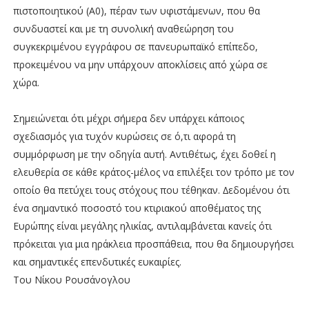
πιστοποιητικού (Α0), πέραν των υφιστάµενων, που θα
συνδυαστεί και µε τη συνολική αναθεώρηση του
συγκεκριµένου εγγράφου σε πανευρωπαϊκό επίπεδο,
προκειµένου να µην υπάρχουν αποκλίσεις από χώρα σε
χώρα.
Σηµειώνεται ότι µέχρι σήµερα δεν υπάρχει κάποιος
σχεδιασµός για τυχόν κυρώσεις σε ό,τι αφορά τη
συµµόρφωση µε την οδηγία αυτή. Αντιθέτως, έχει δοθεί η
ελευθερία σε κάθε κράτος-µέλος να επιλέξει τον τρόπο µε τον
οποίο θα πετύχει τους στόχους που τέθηκαν. ∆εδοµένου ότι
ένα σηµαντικό ποσοστό του κτιριακού αποθέµατος της
Ευρώπης είναι µεγάλης ηλικίας, αντιλαµβάνεται κανείς ότι
πρόκειται για µια ηράκλεια προσπάθεια, που θα δηµιουργήσει
και σηµαντικές επενδυτικές ευκαιρίες.
Του Νίκου Ρουσάνογλου