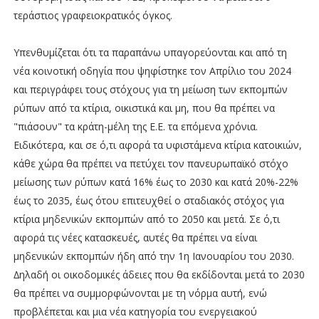
τεράστιος γραφειοκρατικός όγκος.
Υπενθυµίζεται ότι τα παραπάνω υπαγορεύονται και από τη
νέα κοινοτική οδηγία που ψηφίστηκε τον Απρίλιο του 2024
και περιγράφει τους στόχους για τη µείωση των εκποµπών
ρύπων από τα κτίρια, οικιστικά και µη, που θα πρέπει να
"πιάσουν" τα κράτη-µέλη της Ε.Ε. τα επόµενα χρόνια.
Ειδικότερα, και σε ό,τι αφορά τα υφιστάµενα κτίρια κατοικιών,
κάθε χώρα θα πρέπει να πετύχει τον πανευρωπαϊκό στόχο
µείωσης των ρύπων κατά 16% έως το 2030 και κατά 20%-22%
έως το 2035, έως ότου επιτευχθεί ο σταδιακός στόχος για
κτίρια µηδενικών εκποµπών από το 2050 και µετά. Σε ό,τι
αφορά τις νέες κατασκευές, αυτές θα πρέπει να είναι
µηδενικών εκποµπών ήδη από την 1η Ιανουαρίου του 2030.
∆ηλαδή οι οικοδοµικές άδειες που θα εκδίδονται µετά το 2030
θα πρέπει να συµµορφώνονται µε τη νόρµα αυτή, ενώ
προβλέπεται και µια νέα κατηγορία του ενεργειακού