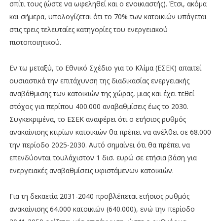
σπίτι τους (ώστε να ωφεληθεί και ο ενοικιαστής). Έτσι, ακόµα
και σήµερα, υπολογίζεται ότι το 70% των κατοικιών υπάγεται
στις τρεις τελευταίες κατηγορίες του ενεργειακού
πιστοποιητικού.
Εν τω µεταξύ, το Εθνικό Σχέδιο για το Κλίµα (ΕΣΕΚ) απαιτεί
ουσιαστικά την επιτάχυνση της διαδικασίας ενεργειακής
αναβάθµισης των κατοικιών της χώρας, µιας και έχει τεθεί
στόχος για περίπου 400.000 αναβαθµίσεις έως το 2030.
Συγκεκριµένα, το ΕΣΕΚ αναφέρει ότι ο ετήσιος ρυθµός
ανακαίνισης κτιρίων κατοικιών θα πρέπει να ανέλθει σε 68.000
την περίοδο 2025-2030. Αυτό σηµαίνει ότι θα πρέπει να
επενδύονται τουλάχιστον 1 δισ. ευρώ σε ετήσια βάση για
ενεργειακές αναβαθµίσεις υφιστάµενων κατοικιών.
Για τη δεκαετία 2031-2040 προβλέπεται ετήσιος ρυθµός
ανακαίνισης 64.000 κατοικιών (640.000), ενώ την περίοδο