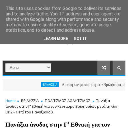
This site uses cookies from Google to deliver its services
and to analyze traffic. Your IP address and user-agent are
shared with Google along with performance and security
metrics to ensure quality of service, generate usage
statistics, and to detect and address abuse.
LEARN MORE
GOT IT
Άμεση κινητοποίηση στα Βριλήσσια, ο Δήμος α
ΒΡΙΛΗΣΣΙΑ
Home
ΒΡΙΛΗΣΣΙΑ
ΠΟΛΙΤΙΣΜΟΣ-ΑΘΛΗΤΙΣΜΟΣ
Πανάξια
άνοδος στην Γ' Εθνική για τον Κένταυρο Βριλησσίων μετά τη νίκη
με 2 - 1 επί του Παναξιακού.
Πανάξια άνοδος στην Γ' Εθνική για τον