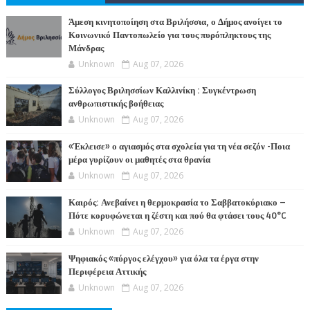
ΤΕΣ
Άμεση κινητοποίηση στα Βριλήσσια, ο Δήμος ανοίγει το
Κοινωνικό Παντοπωλείο για τους πυρόπληκτους της
Μάνδρας
Unknown
Aug 07, 2026
Σύλλογος Βριλησσίων Καλλινίκη : Συγκέντρωση
ανθρωπιστικής βοήθειας
Unknown
Aug 07, 2026
«Έκλεισε» ο αγιασμός στα σχολεία για τη νέα σεζόν -Ποια
μέρα γυρίζουν οι μαθητές στα θρανία
Unknown
Aug 07, 2026
Καιρός: Ανεβαίνει η θερμοκρασία το Σαββατοκύριακο –
Πότε κορυφώνεται η ζέστη και πού θα φτάσει τους 40°C
Unknown
Aug 07, 2026
Ψηφιακός «πύργος ελέγχου» για όλα τα έργα στην
Περιφέρεια Αττικής
Unknown
Aug 07, 2026