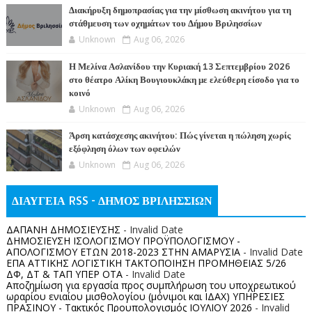
Διακήρυξη δημοπρασίας για την μίσθωση ακινήτου για τη
στάθμευση των οχημάτων του Δήμου Βριλησσίων
Unknown
Aug 06, 2026
Η Μελίνα Ασλανίδου την Kυριακή 13 Σεπτεμβρίου 2026
στο θέατρο Αλίκη Βουγιουκλάκη με ελεύθερη είσοδο για το
κοινό
Unknown
Aug 06, 2026
Άρση κατάσχεσης ακινήτου: Πώς γίνεται η πώληση χωρίς
εξόφληση όλων των οφειλών
Unknown
Aug 06, 2026
ΔΙΑΥΓΕΙΑ RSS - ΔΗΜΟΣ ΒΡΙΛΗΣΣΙΩΝ
ΔΑΠΑΝΗ ΔΗΜΟΣΙΕΥΣΗΣ
- Invalid Date
ΔΗΜΟΣΙΕΥΣΗ ΙΣΟΛΟΓΙΣΜΟΥ ΠΡΟΫΠΟΛΟΓΙΣΜΟΥ -
ΑΠΟΛΟΓΙΣΜΟΥ ΕΤΩΝ 2018-2023 ΣΤΗΝ ΑΜΑΡΥΣΙΑ
- Invalid Date
ΕΠΑ ΑΤΤΙΚΗΣ ΛΟΓΙΣΤΙΚΗ ΤΑΚΤΟΠΟΙΗΣΗ ΠΡΟΜΗΘΕΙΑΣ 5/26
ΔΦ, ΔΤ & ΤΑΠ ΥΠΕΡ ΟΤΑ
- Invalid Date
Αποζημίωση για εργασία προς συμπλήρωση του υποχρεωτικού
ωραρίου ενιαίου μισθολογίου (μόνιμοι και ΙΔΑΧ) ΥΠΗΡΕΣΙΕΣ
ΠΡΑΣΙΝΟΥ - Τακτικός Προυπολογισμός ΙΟΥΛΙΟΥ 2026
- Invalid