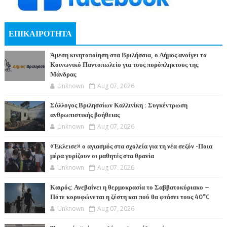
ΕΠΙΚΑΙΡΟΤΗΤΑ
Άμεση κινητοποίηση στα Βριλήσσια, ο Δήμος ανοίγει το
Κοινωνικό Παντοπωλείο για τους πυρόπληκτους της
Μάνδρας
Unknown
Aug 07, 2026
Σύλλογος Βριλησσίων Καλλινίκη : Συγκέντρωση
ανθρωπιστικής βοήθειας
Unknown
Aug 07, 2026
«Έκλεισε» ο αγιασμός στα σχολεία για τη νέα σεζόν -Ποια
μέρα γυρίζουν οι μαθητές στα θρανία
Unknown
Aug 07, 2026
Καιρός: Ανεβαίνει η θερμοκρασία το Σαββατοκύριακο –
Πότε κορυφώνεται η ζέστη και πού θα φτάσει τους 40°C
Unknown
Aug 07, 2026