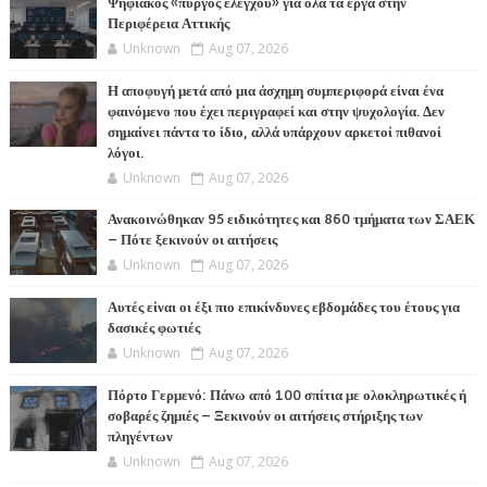
Ψηφιακός «πύργος ελέγχου» για όλα τα έργα στην
Περιφέρεια Αττικής
Unknown
Aug 07, 2026
Η αποφυγή μετά από μια άσχημη συμπεριφορά είναι ένα
φαινόμενο που έχει περιγραφεί και στην ψυχολογία. Δεν
σημαίνει πάντα το ίδιο, αλλά υπάρχουν αρκετοί πιθανοί
λόγοι.
Unknown
Aug 07, 2026
Ανακοινώθηκαν 95 ειδικότητες και 860 τμήματα των ΣΑΕΚ
– Πότε ξεκινούν οι αιτήσεις
Unknown
Aug 07, 2026
Αυτές είναι οι έξι πιο επικίνδυνες εβδομάδες του έτους για
δασικές φωτιές
Unknown
Aug 07, 2026
Πόρτο Γερμενό: Πάνω από 100 σπίτια με ολοκληρωτικές ή
σοβαρές ζημιές – Ξεκινούν οι αιτήσεις στήριξης των
πληγέντων
Unknown
Aug 07, 2026