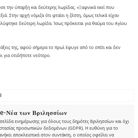
ε την ύπαρξη και δεύτερης λωρίδας. «Ξαφνικά εκεί που
ιά. Στην αρχή νόμιζα ότι φταίει η ζέστη, όμως τελικά είχαν
αλύφτηκε δεύτερη λωρίδα. Ίσως πρόκειται για θαύμα του Αγίου
άξεις της, αφού σήμερα το πρωί έφυγε από το σπίτι και δεν
ι για οτιδήποτε νεότερο.
 e-Νέα των Βριλησσίων
χτή σελίδα ενημέρωσης για όλους τους δημότες Βριλησσίων και όχι
οστασίας προσωπικών δεδομένων (GDPR). Η ευθύνη για το
νήκει αποκλειστικά στον συντάκτη, ο οποίος οφείλει να