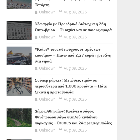
Τετάρτη
Unknown
Aug 09, 2026
Νέα αργία με Προεδρικό Διάταγμα η 26η
Οκτωβρίου – Τι ισχύει και σε ποιους αφορά
Unknown
Aug 09, 2026
«Καίνε» τους αδειούχους οι τιμές των
καυσίμων – Πάνω από 2,27 ευρώ η βενζίνη
στα νησιά
Unknown
Aug 09, 2026
Σούπερ μάρκετ: Μειώσεις τιμών σε
περισσότερα από 1.000 προϊόντα – Πότε
ξεκινά η πρωτοβουλία
Unknown
Aug 09, 2026
Δήμος Αθηναίων: Κλείνει ο λόφος
Φινόπουλου λόγω υψηλού κινδύνου
πυρκαγιάς – Drones και 24ωρες περιπολίες
Unknown
Aug 09, 2026