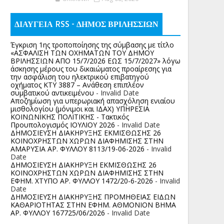
ΔΙΑΥΓΕΙΑ RSS - ΔΗΜΟΣ ΒΡΙΛΗΣΣΙΩΝ
Έγκριση 1ης τροποποίησης της σύμβασης με τίτλο
«ΑΣΦΑΛΙΣΗ ΤΩΝ ΟΧΗΜΑΤΩΝ ΤΟΥ ΔΗΜΟΥ
ΒΡΙΛΗΣΣΙΩΝ ΑΠΟ 15/7/2026 ΕΩΣ 15/7/2027» λόγω
άσκησης μέρους του δικαιώματος προαίρεσης για
την ασφάλιση του ηλεκτρικού επιβατηγού
οχήματος ΚΤΥ 3887 – Ανάθεση επιπλέον
συμβατικού αντικειμένου
- Invalid Date
Αποζημίωση για υπερωριακή απασχόληση ενιαίου
μισθολογίου (μόνιμοι και ΙΔΑΧ) ΥΠΗΡΕΣΙΑ
ΚΟΙΝΩΝΙΚΗΣ ΠΟΛΙΤΙΚΗΣ - Τακτικός
Προυπολογισμός ΙΟΥΛΙΟΥ 2026
- Invalid Date
ΔΗΜΟΣΙΕΥΣΗ ΔΙΑΚΗΡΥΞΗΣ ΕΚΜΙΣΘΩΣΗΣ 26
ΚΟΙΝΟΧΡΗΣΤΩΝ ΧΩΡΩΝ ΔΙΑΦΗΜΙΣΗΣ ΣΤΗΝ
ΑΜΑΡΥΣΙΑ ΑΡ. ΦΥΛΛΟΥ 8113/19-06-2026
- Invalid
Date
ΔΗΜΟΣΙΕΥΣΗ ΔΙΑΚΗΡΥΞΗ ΕΚΜΙΣΘΩΣΗΣ 26
ΚΟΙΝΟΧΡΗΣΤΩΝ ΧΩΡΩΝ ΔΙΑΦΗΜΙΣΗΣ ΣΤΗΝ
ΕΦΗΜ. ΧΤΥΠΟ ΑΡ. ΦΥΛΛΟΥ 1472/20-6-2026
- Invalid
Date
ΔΗΜΟΣΙΕΥΣΗ ΔΙΑΚΗΡΥΞΗΣ ΠΡΟΜΗΘΕΙΑΣ ΕΙΔΩΝ
ΚΑΘΑΡΙΟΤΗΤΑΣ ΣΤΗΝ ΕΦΗΜ. ΑΘΜΟΝΙΟΝ ΒΗΜΑ
ΑΡ. ΦΥΛΛΟΥ 167725/06/2026
- Invalid Date