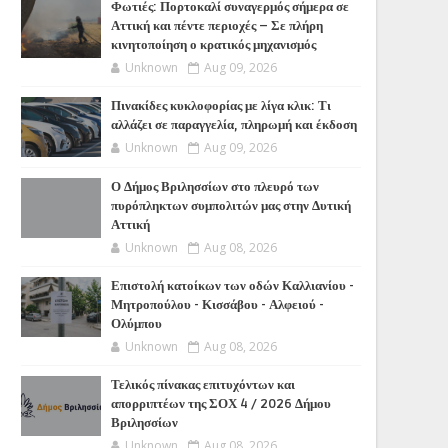
Φωτιές: Πορτοκαλί συναγερμός σήμερα σε
Αττική και πέντε περιοχές – Σε πλήρη
κινητοποίηση ο κρατικός μηχανισμός
Unknown
Aug 09, 2026
Πινακίδες κυκλοφορίας με λίγα κλικ: Τι
αλλάζει σε παραγγελία, πληρωμή και έκδοση
Unknown
Aug 09, 2026
Ο Δήμος Βριλησσίων στο πλευρό των
πυρόπληκτων συμπολιτών μας στην Δυτική
Αττική
Unknown
Aug 08, 2026
Επιστολή κατοίκων των οδών Καλλιανίου -
Μητροπούλου - Κισσάβου - Αλφειού -
Ολύμπου
Unknown
Aug 08, 2026
Τελικός πίνακας επιτυχόντων και
απορριπτέων της ΣΟΧ 4 / 2026 Δήμου
Βριλησσίων
Unknown
Aug 08, 2026