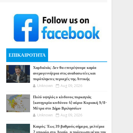
ΕΠΙΚΑΙΡΟΤΗΤΑ
Χαρδαλιάς: Δεν θα επιτρέψουμε καμία
ανεμογεννήτρια στις αναδασωτέες και
πυρόπληκτες περιοχές της Αττικής
Unknown
Aug 09, 2026
Πολύ υψηλός ο κίνδυνος πυρκαγιάς
(κατηγορία κινδύνου 4) αύριο Κυριακή 9/8-
Μέτρα στο Δήμο Βριλησσίων
Unknown
Aug 09, 2026
Καιρός: Έως 39 βαθμούς σήμερα, μελτέμια
7 μποφόρ στο Αιγαίο, η πρόγνωση μέχρι την