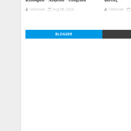
Κισσάβου - Αλφειού - Ολύμπου
φωτιές
Unknown
Aug 08, 2026
Unknown
BLOGGER