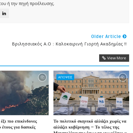
ου ή την πηγή προέλευσης.
Older Article
Βριλησσιακός Α.Ο : Καλοκαιρινή Γιορτή Ακαδημίας !!
View More
ΑΠΟΨΕΙΣ
 έξι πιο επικίνδυνες
Το πολιτικό σκηνικό αλλάζει χωρίς να
 έτους για δασικές
αλλάζει κυβέρνηση – Το τέλος της