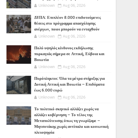
Unknown
Aug 06, 2026
ΔΥΠΑ: Επιπλέον 8.000 επιδοτούμενες
θέσεις στο πρόγραμμα απασχόλησης
ανέργων, ποιοι μπορούν να ενταχθούν
Unknown
Aug 06, 2026
Πολύ υψηλός κίνδυνος εκδήλωσης
πυρκαγιάς σήμερα σε Αττική, Εύβοια και
Βοιωτία
Unknown
Aug 06, 2026
Πυρόπληκτοι: Όλα τα μέτρα στήριξης για
Δυτική Αττική και Βοιωτία – Επιδόματα
έως 6.000 ευρώ
Unknown
Aug 06, 2026
Το πολιτικό σκηνικό αλλάζει χωρίς να
αλλάζει κυβέρνηση – Το τέλος της
Μεταπολίτευσης όπως τη γνωρίζαμε –
Μητσοτάκης χωρίς αντίπαλο και κοινωνική
πλειοψηφία