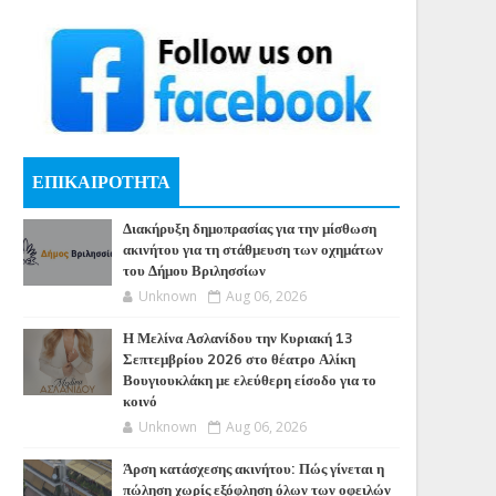
ΕΠΙΚΑΙΡΟΤΗΤΑ
Διακήρυξη δημοπρασίας για την μίσθωση
ακινήτου για τη στάθμευση των οχημάτων
του Δήμου Βριλησσίων
Unknown
Aug 06, 2026
Η Μελίνα Ασλανίδου την Kυριακή 13
Σεπτεμβρίου 2026 στο θέατρο Αλίκη
Βουγιουκλάκη με ελεύθερη είσοδο για το
κοινό
Unknown
Aug 06, 2026
Άρση κατάσχεσης ακινήτου: Πώς γίνεται η
πώληση χωρίς εξόφληση όλων των οφειλών