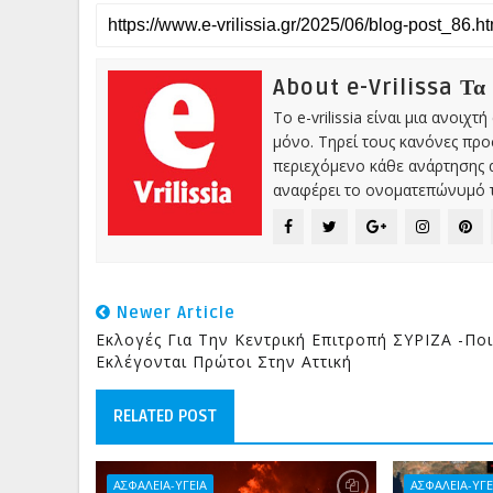
About e-Vrilissa Τα
Το e-vrilissia είναι μια ανοι
μόνο. Τηρεί τους κανόνες πρ
περιεχόμενο κάθε ανάρτησης α
αναφέρει το ονοματεπώνυμό τ
Newer Article
Εκλογές Για Την Κεντρική Επιτροπή ΣΥΡΙΖΑ -Ποι
Εκλέγονται Πρώτοι Στην Αττική
RELATED POST
ΑΣΦΑΛΕΙΑ-ΥΓΕΙΑ
ΑΣΦΑΛΕΙΑ-ΥΓΕ