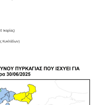
Ε Ικαρίας)
ες Κυκλάδων)