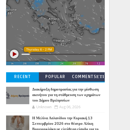
RECENT
POPULAR
COMMENTSΕΤΙ
ΚΕΤΕΣ
Διακήρυξη δημοπρασίας για την μίσθωση
ακινήτου για τη στάθμευση των οχημάτων
του Δήμου Βριλησσίων
Unknown
Aug 06, 2026
Η Μελίνα Ασλανίδου την Kυριακή 13
Σεπτεμβρίου 2026 στο θέατρο Αλίκη
Βουγιουκλάκη με ελεύθερη είσοδο για το