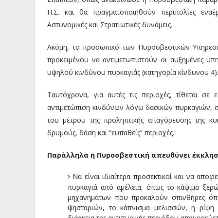
Π.Σ. και θα πραγματοποιηθούν περιπολίες εναέρ
Αστυνομικές και Στρατιωτικές δυνάμεις.
Ακόμη, το προσωπικό των Πυροσβεστικών Υπηρεσι
προκειμένου να αντιμετωπιστούν οι αυξημένες υπ
υψηλού κινδύνου πυρκαγιάς (κατηγορία κίνδυνου 4)
Ταυτόχρονα, για αυτές τις περιοχές, τίθεται σε
αντιμετώπιση κινδύνων λόγω δασικών πυρκαγιών, σ
του μέτρου της προληπτικής απαγόρευσης της κ
δρυμούς, δάση και “ευπαθείς” περιοχές.
Παράλληλα η Πυροσβεστική απευθύνει έκκλησ
Να είναι ιδιαίτερα προσεκτικοί και να απ
πυρκαγιά από αμέλεια, όπως το κάψιμο ξερ
μηχανημάτων που προκαλούν σπινθήρες όπω
ψησταριών, το κάπνισμα μελισσών, η ρίψη α
διάρκεια της αντιπυρικής περιόδου απαγορεύε