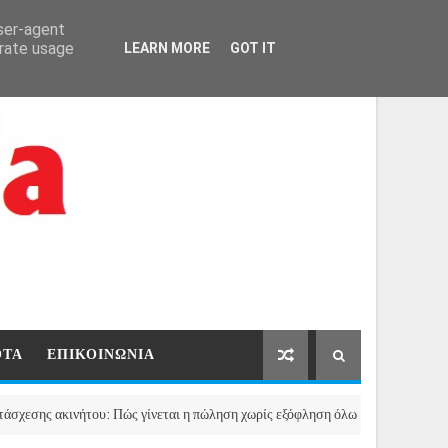
ΑΡΧΙΚΗ
ΕΠΙΚΟΙΝΩΝΙΑ
user-agent
erate usage
LEARN MORE
GOT IT
ΟΤΑ
ΕΠΙΚΟΙΝΩΝΙΑ
ινήτου: Πώς γίνεται η πώληση χωρίς εξόφληση όλων των οφειλών