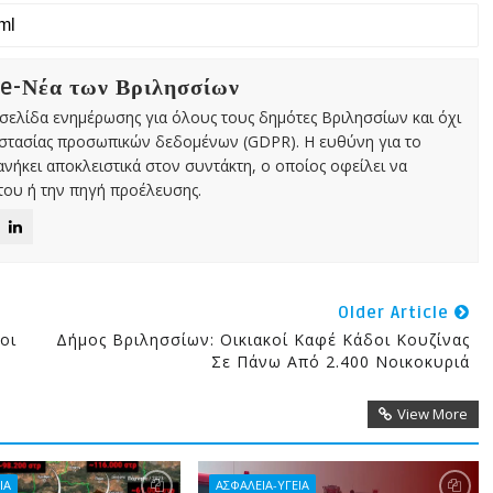
 e-Νέα των Βριλησσίων
χτή σελίδα ενημέρωσης για όλους τους δημότες Βριλησσίων και όχι
οστασίας προσωπικών δεδομένων (GDPR). Η ευθύνη για το
νήκει αποκλειστικά στον συντάκτη, ο οποίος οφείλει να
ου ή την πηγή προέλευσης.
Older Article
οι
Δήμος Βριλησσίων: Οικιακοί Καφέ Κάδοι Κουζίνας
Σε Πάνω Από 2.400 Νοικοκυριά
View More
ΙΑ
ΑΣΦΑΛΕΙΑ-ΥΓΕΙΑ