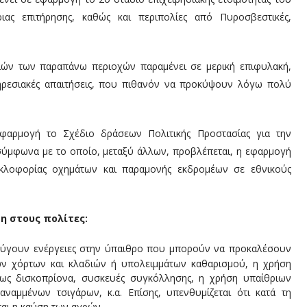
ιας επιτήρησης, καθώς και περιπολίες από Πυροσβεστικές,
ών των παραπάνω περιοχών παραμένει σε μερική επιφυλακή,
ηρεσιακές απαιτήσεις, που πιθανόν να προκύψουν λόγω πολύ
.
 εφαρμογή το Σχέδιο δράσεων Πολιτικής Προστασίας για την
ύμφωνα με το οποίο, μεταξύ άλλων, προβλέπεται, η εφαρμογή
υκλοφορίας οχημάτων και παραμονής εκδρομέων σε εθνικούς
η στους πολίτες:
οφεύγουν ενέργειες στην ύπαιθρο που μπορούν να προκαλέσουν
ών χόρτων και κλαδιών ή υπολειμμάτων καθαρισμού, η χρήση
ς δισκοπρίονα, συσκευές συγκόλλησης, η χρήση υπαίθριων
ναμμένων τσιγάρων, κ.α. Επίσης, υπενθυμίζεται ότι κατά τη
ται η καύση των αγρών.