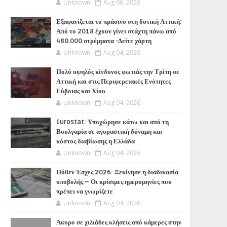
Unknown
Aug 06, 2026
Εξαφανίζεται το πράσινο στη δυτική Αττική:
Από το 2018 έχουν γίνει στάχτη πάνω από
480.000 στρέμματα -Δείτε χάρτη
Unknown
Aug 04, 2026
Πολύ υψηλός κίνδυνος φωτιάς την Τρίτη σε
Αττική και στις Περιφερειακές Ενότητες
Εύβοιας και Χίου
Unknown
Aug 04, 2026
Eurostat: Υποχώρησε κάτω και από τη
Βουλγαρία σε αγοραστική δύναμη και
κόστος διαβίωσης η Ελλάδα
Unknown
Aug 04, 2026
Πόθεν Έσχες 2026: Ξεκίνησε η διαδικασία
υποβολής – Οι κρίσιμες ημερομηνίες που
πρέπει να γνωρίζετε
Unknown
Aug 04, 2026
Άκυρο σε χιλιάδες κλήσεις από κάμερες στην