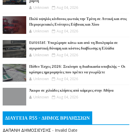
χάρτη
Unknown
Aug 04, 2026
Πολύ υψηλός κίνδυνος φωτιάς την Τρίτη σε Αττική και στις
Περιφερειακές Ενότητες Εύβοιας και Χίου
Unknown
Aug 04, 2026
Eurostat: Υποχώρησε κάτω και από τη Βουλγαρία σε
αγοραστική δύναμη και κόστος διαβίωσης η Ελλάδα
Unknown
Aug 04, 2026
Πόθεν Έσχες 2026: Ξεκίνησε η διαδικασία υποβολής – Οι
κρίσιμες ημερομηνίες που πρέπει να γνωρίζετε
Unknown
Aug 04, 2026
Άκυρο σε χιλιάδες κλήσεις από κάμερες στην Αθήνα
Unknown
Aug 04, 2026
ΔΙΑΥΓΕΙΑ RSS - ΔΗΜΟΣ ΒΡΙΛΗΣΣΙΩΝ
ΔΑΠΑΝΗ ΔΗΜΟΣΙΕΥΣΗΣ
- Invalid Date