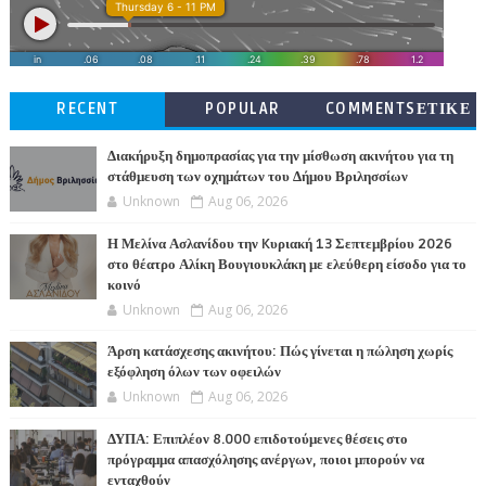
RECENT
POPULAR
COMMENTSΕΤΙΚΕ
ΤΕΣ
Διακήρυξη δημοπρασίας για την μίσθωση ακινήτου για τη
στάθμευση των οχημάτων του Δήμου Βριλησσίων
Unknown
Aug 06, 2026
Η Μελίνα Ασλανίδου την Kυριακή 13 Σεπτεμβρίου 2026
στο θέατρο Αλίκη Βουγιουκλάκη με ελεύθερη είσοδο για το
κοινό
Unknown
Aug 06, 2026
Άρση κατάσχεσης ακινήτου: Πώς γίνεται η πώληση χωρίς
εξόφληση όλων των οφειλών
Unknown
Aug 06, 2026
ΔΥΠΑ: Επιπλέον 8.000 επιδοτούμενες θέσεις στο
πρόγραμμα απασχόλησης ανέργων, ποιοι μπορούν να
ενταχθούν