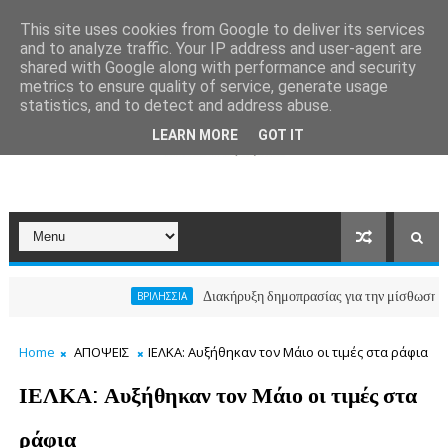
This site uses cookies from Google to deliver its services
and to analyze traffic. Your IP address and user-agent are
shared with Google along with performance and security
metrics to ensure quality of service, generate usage
statistics, and to detect and address abuse.
LEARN MORE
GOT IT
Διακήρυξη δημοπρασίας για την μίσθωση ακινήτο
ΒΡΙΛΗΣΣΙΑ
Home
ΑΠΟΨΕΙΣ
ΙΕΛΚΑ: Αυξήθηκαν τον Μάιο οι τιμές στα ράφια
ΙΕΛΚΑ: Αυξήθηκαν τον Μάιο οι τιμές στα
ράφια