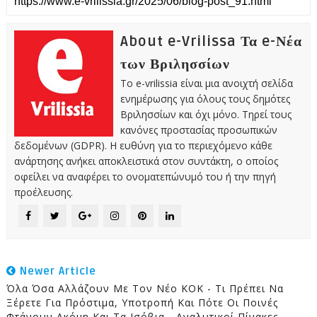
About e-Vrilissa Τα e-Νέα
των Βριλησσίων
Το e-vrilissia είναι μια ανοιχτή σελίδα
ενημέρωσης για όλους τους δημότες
Βριλησσίων και όχι μόνο. Τηρεί τους
κανόνες προστασίας προσωπικών
δεδομένων (GDPR). Η ευθύνη για το περιεχόμενο κάθε
ανάρτησης ανήκει αποκλειστικά στον συντάκτη, ο οποίος
οφείλει να αναφέρει το ονοματεπώνυμό του ή την πηγή
προέλευσης.
Newer Article
Όλα Όσα Αλλάζουν Με Τον Νέο ΚΟΚ - Τι Πρέπει Να
Ξέρετε Για Πρόστιμα, Υποτροπή Και Πότε Οι Ποινές
Φτάνουν Ακόμη Και Τα Ισόβια - Αναλυτικοί Πίνακες