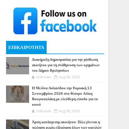
ΕΠΙΚΑΙΡΟΤΗΤΑ
Διακήρυξη δημοπρασίας για την μίσθωση
ακινήτου για τη στάθμευση των οχημάτων
του Δήμου Βριλησσίων
Unknown
Aug 06, 2026
Η Μελίνα Ασλανίδου την Kυριακή 13
Σεπτεμβρίου 2026 στο θέατρο Αλίκη
Βουγιουκλάκη με ελεύθερη είσοδο για το
κοινό
Unknown
Aug 06, 2026
Άρση κατάσχεσης ακινήτου: Πώς γίνεται η
πώληση χωρίς εξόφληση όλων των οφειλών