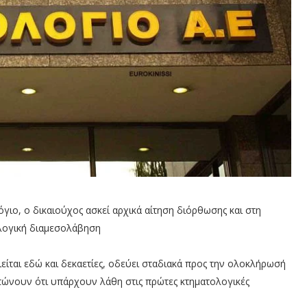
ο, ο δικαιούχος ασκεί αρχικά αίτηση διόρθωσης και στη
λογική διαμεσολάβηση
είται εδώ και δεκαετίες, οδεύει σταδιακά προς την ολοκλήρωσή
ιστώνουν ότι υπάρχουν λάθη στις πρώτες κτηματολογικές