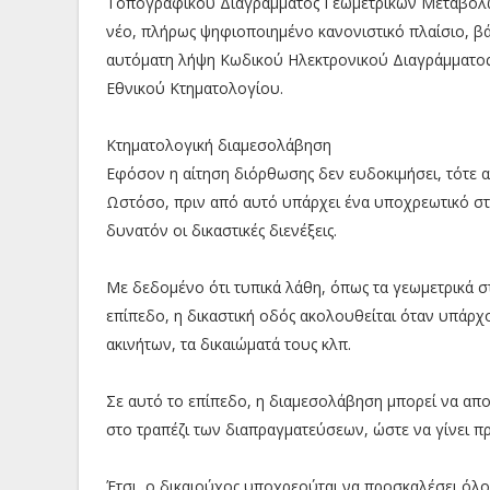
Τοπογραφικού Διαγράμματος Γεωμετρικών Μεταβολών (
νέο, πλήρως ψηφιοποιημένο κανονιστικό πλαίσιο, βά
αυτόματη λήψη Κωδικού Ηλεκτρονικού Διαγράμματος
Εθνικού Κτηματολογίου.
Κτηματολογική διαμεσολάβηση
Εφόσον η αίτηση διόρθωσης δεν ευδοκιμήσει, τότε αν
Ωστόσο, πριν από αυτό υπάρχει ένα υποχρεωτικό στ
δυνατόν οι δικαστικές διενέξεις.
Με δεδομένο ότι τυπικά λάθη, όπως τα γεωμετρικά στ
επίπεδο, η δικαστική οδός ακολουθείται όταν υπάρ
ακινήτων, τα δικαιώματά τους κλπ.
Σε αυτό το επίπεδο, η διαμεσολάβηση μπορεί να απο
στο τραπέζι των διαπραγματεύσεων, ώστε να γίνει π
Έτσι, ο δικαιούχος υποχρεούται να προσκαλέσει όλ