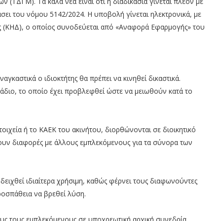
ΤΔΓΜ). Τα καλά νέα είναι ότι η διαδικασία γίνεται πλέον με
σει του νόμου 5142/2024. Η υποβολή γίνεται ηλεκτρονικά, με
 (ΚΗΔ), ο οποίος συνοδεύεται από «Αναφορά Εφαρμογής» του
αγκαστικά ο ιδιοκτήτης θα πρέπει να κινηθεί δικαστικά.
άδιο, το οποίο έχει προβλεφθεί ώστε να μειωθούν κατά το
οιχεία ή το ΚΑΕΚ του ακινήτου, διορθώνονται σε διοικητικό
χουν διαφορές με άλλους εμπλεκόμενους για τα σύνορα των
δειχθεί ιδιαίτερα χρήσιμη, καθώς φέρνει τους διαφωνούντες
ροσπάθεια να βρεθεί λύση.
ους τους εμπλεκόμενους σε υποχρεωτική αρχική συνεδρία