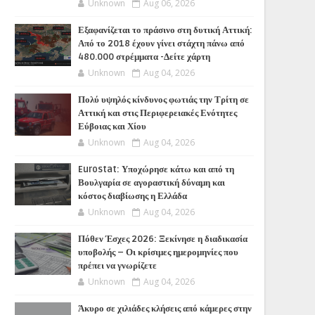
Unknown
Aug 06, 2026
Εξαφανίζεται το πράσινο στη δυτική Αττική:
Από το 2018 έχουν γίνει στάχτη πάνω από
480.000 στρέμματα -Δείτε χάρτη
Unknown
Aug 04, 2026
Πολύ υψηλός κίνδυνος φωτιάς την Τρίτη σε
Αττική και στις Περιφερειακές Ενότητες
Εύβοιας και Χίου
Unknown
Aug 04, 2026
Eurostat: Υποχώρησε κάτω και από τη
Βουλγαρία σε αγοραστική δύναμη και
κόστος διαβίωσης η Ελλάδα
Unknown
Aug 04, 2026
Πόθεν Έσχες 2026: Ξεκίνησε η διαδικασία
υποβολής – Οι κρίσιμες ημερομηνίες που
πρέπει να γνωρίζετε
Unknown
Aug 04, 2026
Άκυρο σε χιλιάδες κλήσεις από κάμερες στην