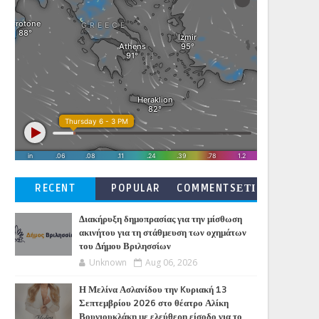
RECENT
POPULAR
COMMENTSΕΤΙ
ΚΕΤΕΣ
Διακήρυξη δημοπρασίας για την μίσθωση
ακινήτου για τη στάθμευση των οχημάτων
του Δήμου Βριλησσίων
Unknown
Aug 06, 2026
Η Μελίνα Ασλανίδου την Kυριακή 13
Σεπτεμβρίου 2026 στο θέατρο Αλίκη
Βουγιουκλάκη με ελεύθερη είσοδο για το