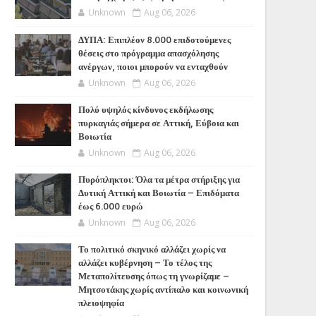
Unknown
Aug 06, 2026
ΔΥΠΑ: Επιπλέον 8.000 επιδοτούμενες
θέσεις στο πρόγραμμα απασχόλησης
ανέργων, ποιοι μπορούν να ενταχθούν
Unknown
Aug 06, 2026
Πολύ υψηλός κίνδυνος εκδήλωσης
πυρκαγιάς σήμερα σε Αττική, Εύβοια και
Βοιωτία
Unknown
Aug 06, 2026
Πυρόπληκτοι: Όλα τα μέτρα στήριξης για
Δυτική Αττική και Βοιωτία – Επιδόματα
έως 6.000 ευρώ
Unknown
Aug 06, 2026
Το πολιτικό σκηνικό αλλάζει χωρίς να
αλλάζει κυβέρνηση – Το τέλος της
Μεταπολίτευσης όπως τη γνωρίζαμε –
Μητσοτάκης χωρίς αντίπαλο και κοινωνική
πλειοψηφία