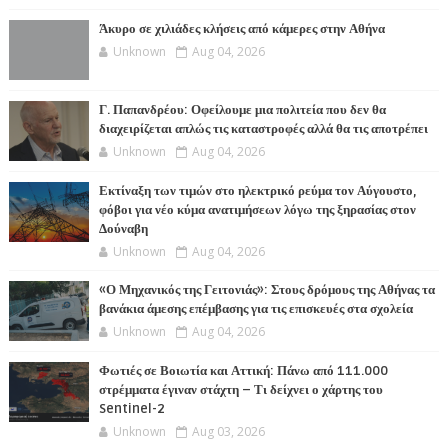
Άκυρο σε χιλιάδες κλήσεις από κάμερες στην Αθήνα
Unknown
Aug 04, 2026
Γ. Παπανδρέου: Οφείλουμε μια πολιτεία που δεν θα
διαχειρίζεται απλώς τις καταστροφές αλλά θα τις αποτρέπει
Unknown
Aug 04, 2026
Εκτίναξη των τιμών στο ηλεκτρικό ρεύμα τον Αύγουστο,
φόβοι για νέο κύμα ανατιμήσεων λόγω της ξηρασίας στον
Δούναβη
Unknown
Aug 04, 2026
«Ο Μηχανικός της Γειτονιάς»: Στους δρόμους της Αθήνας τα
βανάκια άμεσης επέμβασης για τις επισκευές στα σχολεία
Unknown
Aug 04, 2026
Φωτιές σε Βοιωτία και Αττική: Πάνω από 111.000
στρέμματα έγιναν στάχτη – Τι δείχνει ο χάρτης του
Sentinel-2
Unknown
Aug 03, 2026