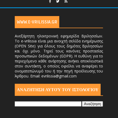
WWW.E-VRILISSIA.GR
Ανεξάρτητη ηλεκτρονική εφημερίδα Βριλησσίων.
Το e-vrilissia είναι μια ανοιχτή σελίδα ενημέρωσης
(OPEN Site) για όλους τους δημότες Βριλησσίων
και όχι μόνο. Τηρεί τους κανόνες προστασίας
προσωπικών δεδομένων (GDPR). Η ευθύνη για το
περιεχόμενο κάθε ανάρτησης ανήκει αποκλειστικά
στον συντάκτη, ο οποίος οφείλει να αναφέρει το
ονοματεπώνυμό του ή την πηγή προέλευσης του
Άρθρου. Email: evrilissia@gmail.com
ΑΝΑΖΗΤΗΣΗ ΑΥΤΟΎ ΤΟΥ ΙΣΤΟΛΟΓΙΟΥ