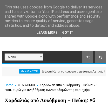
This site uses cookies from Google to deliver its services
and to analyze traffic. Your IP address and user-agent are
shared with Google along with performance and security
metrics to ensure quality of service, generate usage
statistics, and to detect and address abuse.
LEARN MORE
GOT IT
Εξαφανίζεται το πράσινο στη δυτική Αττική: Από το 2018 έχ
ΑΣΦΑΛΕΙΑ-ΥΓΕΙΑ
Home
ΟΤΑ-ΔΗΜΟΙ
Χαρδαλιάς από Λυκόβρυση – Πεύκη: «6
εκατ. ευρώ για αναβάθμιση των υποδομών της περιοχής»
Χαρδαλιάς από Λυκόβρυση – Πεύκη: «6