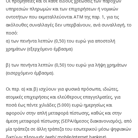
Οι προμήθειες και οι κάθε είδους χρεώσεις των παρόχων
υπηρεσιών πληρωμών και των επιχειρήσεων ή νομικών
οντοτήτων που εκμεταλλεύονται ΑΤΜ της παρ. 1, για τις
ακόλουθες συναλλαγές δεν υπερβαίνουν, ανά συναλλαγή, το
ποσό:
α) των πενήντα λεπτών (0,50) του ευρώ για αποστολή
χρημάτων (εξερχόμενο έμβασμα)
β) των πενήντα λεπτών (0,50) του ευρώ για λήψη χρημάτων
(εισερχόμενο έμβασμα).
Οι περ. α) και β) ισχύουν για φυσικά πρόσωπα, ιδιώτες,
ατομικές επιχειρήσεις και ελεύθερους επαγγελματίες, για
ποσά έως πέντε χιλιάδες (5.000) ευρώ ημερησίως και
αφορούν στην απλή μεταφορά πίστωσης, καθώς και στην
άμεση μεταφορά πίστωσης (SEPA/άμεσος διακανονισμός), από
μία τράπεζα σε άλλη τράπεζα του εσωτερικού μέσω ψηφιακών
δικτύων πληρωμής (web/ mobile/internet banking).