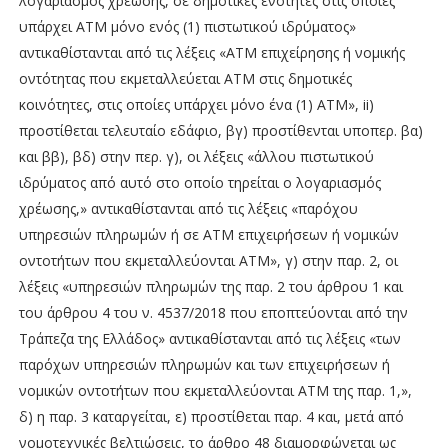
λογαριασμός χρέωσης, σε δημοτικές ενότητες στις οποίες
υπάρχει ΑΤΜ μόνο ενός (1) πιστωτικού ιδρύματος»
αντικαθίστανται από τις λέξεις «ΑΤΜ επιχείρησης ή νομικής
οντότητας που εκμεταλλεύεται ΑΤΜ στις δημοτικές
κοινότητες, στις οποίες υπάρχει μόνο ένα (1) ΑΤΜ», ii)
προστίθεται τελευταίο εδάφιο, βγ) προστίθενται υποπερ. βα)
και ββ), βδ) στην περ. γ), οι λέξεις «άλλου πιστωτικού
ιδρύματος από αυτό στο οποίο τηρείται ο λογαριασμός
χρέωσης,» αντικαθίστανται από τις λέξεις «παρόχου
υπηρεσιών πληρωμών ή σε ATM επιχειρήσεων ή νομικών
οντοτήτων που εκμεταλλεύονται ΑΤΜ», γ) στην παρ. 2, οι
λέξεις «υπηρεσιών πληρωμών της παρ. 2 του άρθρου 1 και
του άρθρου 4 του ν. 4537/2018 που εποπτεύονται από την
Τράπεζα της Ελλάδος» αντικαθίστανται από τις λέξεις «των
παρόχων υπηρεσιών πληρωμών και των επιχειρήσεων ή
νομικών οντοτήτων που εκμεταλλεύονται ΑΤΜ της παρ. 1,»,
δ) η παρ. 3 καταργείται, ε) προστίθεται παρ. 4 και, μετά από
νομοτεχνικές βελτιώσεις, το άρθρο 48 διαμορφώνεται ως