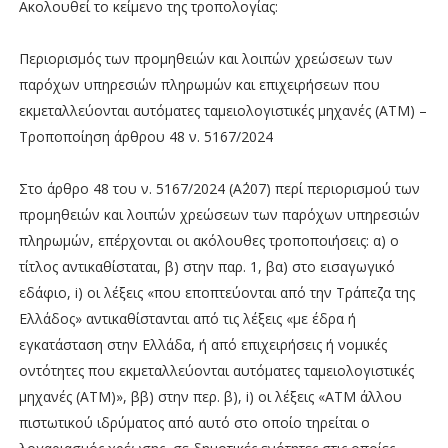
Ακολουθεί το κείμενο της τροπολογίας:
Περιορισμός των προμηθειών και λοιπών χρεώσεων των
παρόχων υπηρεσιών πληρωμών και επιχειρήσεων που
εκμεταλλεύονται αυτόματες ταμειολογιστικές μηχανές (ΑΤΜ) –
Τροποποίηση άρθρου 48 ν. 5167/2024
Στο άρθρο 48 του ν. 5167/2024 (Α΄207) περί περιορισμού των
προμηθειών και λοιπών χρεώσεων των παρόχων υπηρεσιών
πληρωμών, επέρχονται οι ακόλουθες τροποποιήσεις: α) ο
τίτλος αντικαθίσταται, β) στην παρ. 1, βα) στο εισαγωγικό
εδάφιο, i) οι λέξεις «που εποπτεύονται από την Τράπεζα της
Ελλάδος» αντικαθίστανται από τις λέξεις «με έδρα ή
εγκατάσταση στην Ελλάδα, ή από επιχειρήσεις ή νομικές
οντότητες που εκμεταλλεύονται αυτόματες ταμειολογιστικές
μηχανές (ΑΤΜ)», ββ) στην περ. β), i) οι λέξεις «ΑΤΜ άλλου
πιστωτικού ιδρύματος από αυτό στο οποίο τηρείται ο