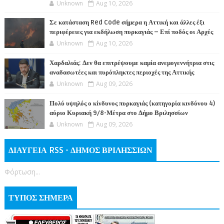
Unknown
Aug 10, 2026
Σε κατάσταση Red Code σήμερα η Αττική και άλλες έξι
περιφέρειες για εκδήλωση πυρκαγιάς – Επί ποδός οι Αρχές
Unknown
Aug 10, 2026
Χαρδαλιάς: Δεν θα επιτρέψουμε καμία ανεμογεννήτρια στις
αναδασωτέες και πυρόπληκτες περιοχές της Αττικής
Unknown
Aug 09, 2026
Πολύ υψηλός ο κίνδυνος πυρκαγιάς (κατηγορία κινδύνου 4)
αύριο Κυριακή 9/8-Μέτρα στο Δήμο Βριλησσίων
Unknown
Aug 09, 2026
ΔΙΑΥΓΕΙΑ RSS - ΔΗΜΟΣ ΒΡΙΛΗΣΣΙΩΝ
Φόρτωση...
ΤΥΠΟΣ ΣΗΜΕΡΑ