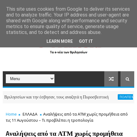
```
This site uses cookies from Google to deliver its services
and to analyze traffic. Your IP address and user-agent are
shared with Google along with performance and security
metrics to ensure quality of service, generate usage
statistics, and to detect and address abuse.
LEARN MORE
GOT IT
σίων και την έσβησαν, τους αναζητά η Πυροσβεστική
ΠΟΛΙΤΙΣΜΟΣ-ΑΘΛΗΤΙ
Home
ΕΛΛΑΔΑ
Aναλήψεις από τα ΑΤΜ χωρίς προμήθεια από
τις 11 Αυγούστου – Τι προβλέπει η τροπολογία
Aναλήψεις από τα ΑΤΜ χωρίς προμήθεια