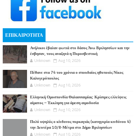
ΕΠΙΚΑΙΡΟΤΗΤΑ
Ανήλικοι έβαλαν φωτιά στο δάσος Άνω Βριλησσίων και την
έσβησαν, τους αναζητά η Πυροσβεστική
Unknown
Aug 10, 2026
Πέθανε στα 74 του χρόνια ο σπουδαίος ηθοποιός Νίκος
Καλογερόπουλος
Unknown
Aug 10, 2026
Ελληνική Ομοσπονδία Θαλασσαιμίας: Κρίσιμες ελλείψεις
αίματος – Έκκληση για άμεση αιμοδοσία
Unknown
Aug 10, 2026
Πολύ υψηλός ο κίνδυνος πυρκαγιάς (κατηγορία κινδύνου 4)
την Δευτέρα 10/8-Μέτρα στο Δήμο Βριλησσίων
Unknown
Aug 10, 2026