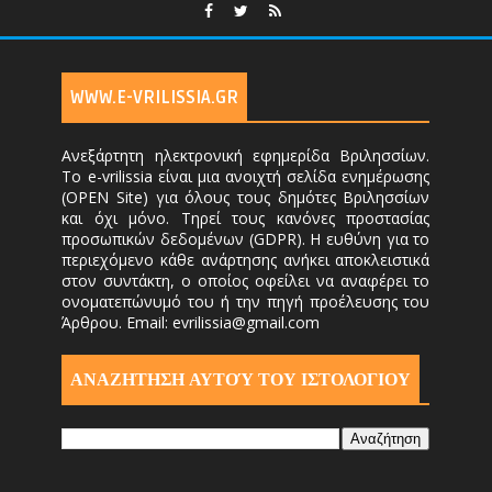
WWW.E-VRILISSIA.GR
Ανεξάρτητη ηλεκτρονική εφημερίδα Βριλησσίων.
Το e-vrilissia είναι μια ανοιχτή σελίδα ενημέρωσης
(OPEN Site) για όλους τους δημότες Βριλησσίων
και όχι μόνο. Τηρεί τους κανόνες προστασίας
προσωπικών δεδομένων (GDPR). Η ευθύνη για το
περιεχόμενο κάθε ανάρτησης ανήκει αποκλειστικά
στον συντάκτη, ο οποίος οφείλει να αναφέρει το
ονοματεπώνυμό του ή την πηγή προέλευσης του
Άρθρου. Email: evrilissia@gmail.com
ΑΝΑΖΗΤΗΣΗ ΑΥΤΟΎ ΤΟΥ ΙΣΤΟΛΟΓΙΟΥ