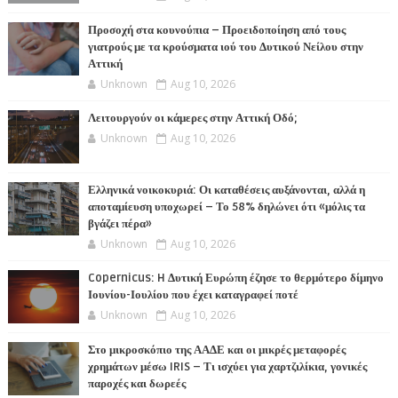
Προσοχή στα κουνούπια – Προειδοποίηση από τους
γιατρούς με τα κρούσματα ιού του Δυτικού Νείλου στην
Αττική
Unknown
Aug 10, 2026
Λειτουργούν οι κάμερες στην Αττική Οδό;
Unknown
Aug 10, 2026
Ελληνικά νοικοκυριά: Οι καταθέσεις αυξάνονται, αλλά η
αποταμίευση υποχωρεί – Το 58% δηλώνει ότι «μόλις τα
βγάζει πέρα»
Unknown
Aug 10, 2026
Copernicus: H Δυτική Ευρώπη έζησε το θερμότερο δίμηνο
Ιουνίου-Ιουλίου που έχει καταγραφεί ποτέ
Unknown
Aug 10, 2026
Στο μικροσκόπιο της ΑΑΔΕ και οι μικρές μεταφορές
χρημάτων μέσω IRIS – Τι ισχύει για χαρτζιλίκια, γονικές
παροχές και δωρεές