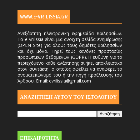
WWW.E-VRILISSIA.GR
Ανεξάρτητη ηλεκτρονική εφημερίδα Βριλησσίων.
Το e-vrilissia είναι μια ανοιχτή σελίδα ενημέρωσης
(OPEN Site) για όλους τους δημότες Βριλησσίων
και όχι μόνο. Τηρεί τους κανόνες προστασίας
προσωπικών δεδομένων (GDPR). Η ευθύνη για το
περιεχόμενο κάθε ανάρτησης ανήκει αποκλειστικά
στον συντάκτη, ο οποίος οφείλει να αναφέρει το
ονοματεπώνυμό του ή την πηγή προέλευσης του
Άρθρου. Email: evrilissia@gmail.com
ΑΝΑΖΗΤΗΣΗ ΑΥΤΟΎ ΤΟΥ ΙΣΤΟΛΟΓΙΟΥ
ΕΠΙΚΑΙΡΟΤΗΤΑ