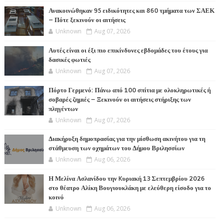
Ανακοινώθηκαν 95 ειδικότητες και 860 τμήματα των ΣΑΕΚ
– Πότε ξεκινούν οι αιτήσεις
Unknown
Aug 07, 2026
Αυτές είναι οι έξι πιο επικίνδυνες εβδομάδες του έτους για
δασικές φωτιές
Unknown
Aug 07, 2026
Πόρτο Γερμενό: Πάνω από 100 σπίτια με ολοκληρωτικές ή
σοβαρές ζημιές – Ξεκινούν οι αιτήσεις στήριξης των
πληγέντων
Unknown
Aug 07, 2026
Διακήρυξη δημοπρασίας για την μίσθωση ακινήτου για τη
στάθμευση των οχημάτων του Δήμου Βριλησσίων
Unknown
Aug 06, 2026
Η Μελίνα Ασλανίδου την Kυριακή 13 Σεπτεμβρίου 2026
στο θέατρο Αλίκη Βουγιουκλάκη με ελεύθερη είσοδο για το
κοινό
Unknown
Aug 06, 2026