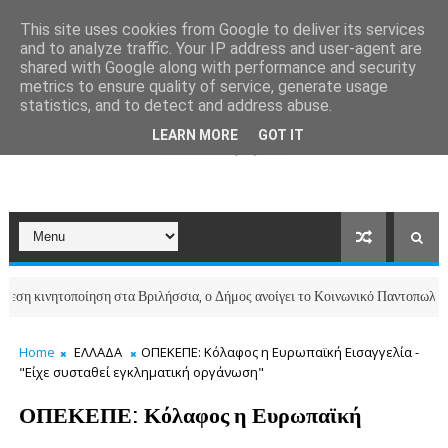
This site uses cookies from Google to deliver its services
and to analyze traffic. Your IP address and user-agent are
shared with Google along with performance and security
metrics to ensure quality of service, generate usage
statistics, and to detect and address abuse.
LEARN MORE
GOT IT
νητοποίηση στα Βριλήσσια, ο Δήμος ανοίγει το Κοινωνικό Παντοπωλείο για τ
Home
ΕΛΛΑΔΑ
ΟΠΕΚΕΠΕ: Κόλαφος η Ευρωπαϊκή Εισαγγελία -
"Είχε συσταθεί εγκληματική οργάνωση"
ΟΠΕΚΕΠΕ: Κόλαφος η Ευρωπαϊκή