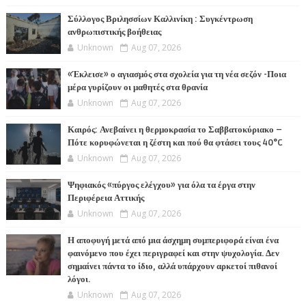
Σύλλογος Βριλησσίων Καλλινίκη : Συγκέντρωση
ανθρωπιστικής βοήθειας
Unknown
Aug 07, 2026
«Έκλεισε» ο αγιασμός στα σχολεία για τη νέα σεζόν -Ποια
μέρα γυρίζουν οι μαθητές στα θρανία
Unknown
Aug 07, 2026
Καιρός: Ανεβαίνει η θερμοκρασία το Σαββατοκύριακο –
Πότε κορυφώνεται η ζέστη και πού θα φτάσει τους 40°C
Unknown
Aug 07, 2026
Ψηφιακός «πύργος ελέγχου» για όλα τα έργα στην
Περιφέρεια Αττικής
Unknown
Aug 07, 2026
Η αποφυγή μετά από μια άσχημη συμπεριφορά είναι ένα
φαινόμενο που έχει περιγραφεί και στην ψυχολογία. Δεν
σημαίνει πάντα το ίδιο, αλλά υπάρχουν αρκετοί πιθανοί
λόγοι.
Unknown
Aug 07, 2026