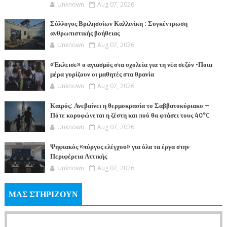
Unknown
Aug 07, 2026
Σύλλογος Βριλησσίων Καλλινίκη : Συγκέντρωση
ανθρωπιστικής βοήθειας
Unknown
Aug 07, 2026
«Έκλεισε» ο αγιασμός στα σχολεία για τη νέα σεζόν -Ποια
μέρα γυρίζουν οι μαθητές στα θρανία
Unknown
Aug 07, 2026
Καιρός: Ανεβαίνει η θερμοκρασία το Σαββατοκύριακο –
Πότε κορυφώνεται η ζέστη και πού θα φτάσει τους 40°C
Unknown
Aug 07, 2026
Ψηφιακός «πύργος ελέγχου» για όλα τα έργα στην
Περιφέρεια Αττικής
Unknown
Aug 07, 2026
ΜΑΣ ΣΤΗΡΙΖΟΥΝ