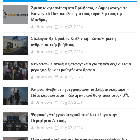
Άμεση κινητοποίηση στα Βριλήσσια, ο Δήμος ανοίγει το
Κοινωνικό Παντοπωλείο για τους πυρόπληκτους της
Μάνδρας
Unknown
Aug 07, 2026
Σύλλογος Βριλησσίων Καλλινίκη : Συγκέντρωση
ανθρωπιστικής βοήθειας
Unknown
Aug 07, 2026
«Έκλεισε» ο αγιασμός στα σχολεία για τη νέα σεζόν -Ποια
μέρα γυρίζουν οι μαθητές στα θρανία
Unknown
Aug 07, 2026
Καιρός: Ανεβαίνει η θερμοκρασία το Σαββατοκύριακο –
Πότε κορυφώνεται η ζέστη και πού θα φτάσει τους 40°C
Unknown
Aug 07, 2026
Ψηφιακός «πύργος ελέγχου» για όλα τα έργα στην
Περιφέρεια Αττικής
Unknown
Aug 07, 2026