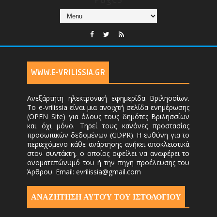
WWW.E-VRILISSIA.GR
Ανεξάρτητη ηλεκτρονική εφημερίδα Βριλησσίων.
Το e-vrilissia είναι μια ανοιχτή σελίδα ενημέρωσης
(OPEN Site) για όλους τους δημότες Βριλησσίων
και όχι μόνο. Τηρεί τους κανόνες προστασίας
προσωπικών δεδομένων (GDPR). Η ευθύνη για το
περιεχόμενο κάθε ανάρτησης ανήκει αποκλειστικά
στον συντάκτη, ο οποίος οφείλει να αναφέρει το
ονοματεπώνυμό του ή την πηγή προέλευσης του
Άρθρου. Email: evrilissia@gmail.com
ΑΝΑΖΗΤΗΣΗ ΑΥΤΟΎ ΤΟΥ ΙΣΤΟΛΟΓΙΟΥ