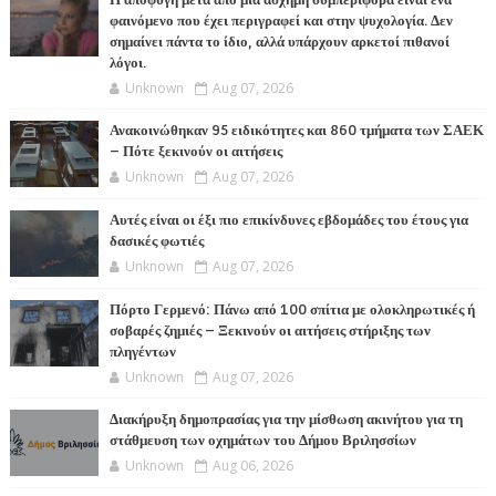
Η αποφυγή μετά από μια άσχημη συμπεριφορά είναι ένα
φαινόμενο που έχει περιγραφεί και στην ψυχολογία. Δεν
σημαίνει πάντα το ίδιο, αλλά υπάρχουν αρκετοί πιθανοί
λόγοι.
Unknown
Aug 07, 2026
Ανακοινώθηκαν 95 ειδικότητες και 860 τμήματα των ΣΑΕΚ
– Πότε ξεκινούν οι αιτήσεις
Unknown
Aug 07, 2026
Αυτές είναι οι έξι πιο επικίνδυνες εβδομάδες του έτους για
δασικές φωτιές
Unknown
Aug 07, 2026
Πόρτο Γερμενό: Πάνω από 100 σπίτια με ολοκληρωτικές ή
σοβαρές ζημιές – Ξεκινούν οι αιτήσεις στήριξης των
πληγέντων
Unknown
Aug 07, 2026
Διακήρυξη δημοπρασίας για την μίσθωση ακινήτου για τη
στάθμευση των οχημάτων του Δήμου Βριλησσίων
Unknown
Aug 06, 2026