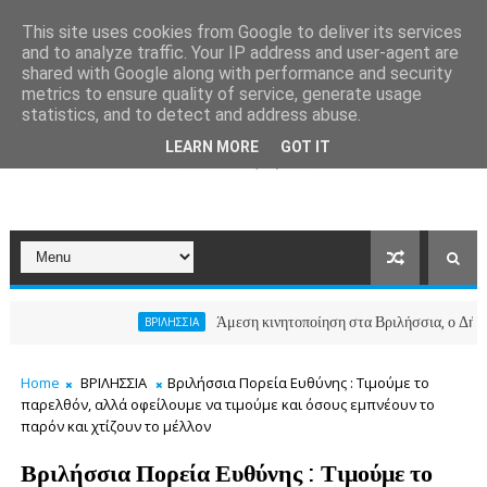
This site uses cookies from Google to deliver its services
and to analyze traffic. Your IP address and user-agent are
shared with Google along with performance and security
metrics to ensure quality of service, generate usage
statistics, and to detect and address abuse.
LEARN MORE
GOT IT
Άμεση κινητοποίηση στα Βριλήσσια, ο Δήμος ανοί
ΒΡΙΛΗΣΣΙΑ
Home
ΒΡΙΛΗΣΣΙΑ
Βριλήσσια Πορεία Ευθύνης : Τιμούμε το
παρελθόν, αλλά οφείλουμε να τιμούμε και όσους εμπνέουν το
παρόν και χτίζουν το μέλλον
Βριλήσσια Πορεία Ευθύνης : Τιμούμε το