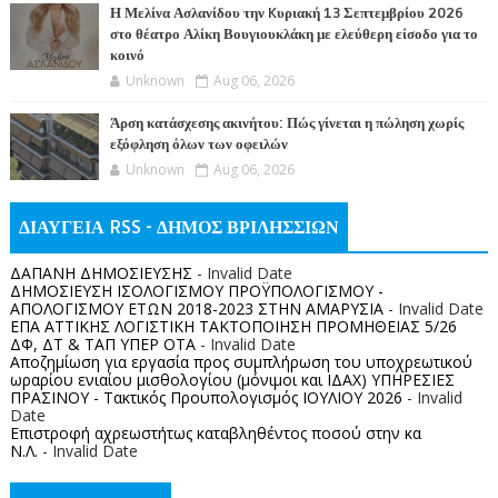
Η Μελίνα Ασλανίδου την Kυριακή 13 Σεπτεμβρίου 2026
στο θέατρο Αλίκη Βουγιουκλάκη με ελεύθερη είσοδο για το
κοινό
Unknown
Aug 06, 2026
Άρση κατάσχεσης ακινήτου: Πώς γίνεται η πώληση χωρίς
εξόφληση όλων των οφειλών
Unknown
Aug 06, 2026
ΔΙΑΥΓΕΙΑ RSS - ΔΗΜΟΣ ΒΡΙΛΗΣΣΙΩΝ
ΔΑΠΑΝΗ ΔΗΜΟΣΙΕΥΣΗΣ
- Invalid Date
ΔΗΜΟΣΙΕΥΣΗ ΙΣΟΛΟΓΙΣΜΟΥ ΠΡΟΫΠΟΛΟΓΙΣΜΟΥ -
ΑΠΟΛΟΓΙΣΜΟΥ ΕΤΩΝ 2018-2023 ΣΤΗΝ ΑΜΑΡΥΣΙΑ
- Invalid Date
ΕΠΑ ΑΤΤΙΚΗΣ ΛΟΓΙΣΤΙΚΗ ΤΑΚΤΟΠΟΙΗΣΗ ΠΡΟΜΗΘΕΙΑΣ 5/26
ΔΦ, ΔΤ & ΤΑΠ ΥΠΕΡ ΟΤΑ
- Invalid Date
Αποζημίωση για εργασία προς συμπλήρωση του υποχρεωτικού
ωραρίου ενιαίου μισθολογίου (μόνιμοι και ΙΔΑΧ) ΥΠΗΡΕΣΙΕΣ
ΠΡΑΣΙΝΟΥ - Τακτικός Προυπολογισμός ΙΟΥΛΙΟΥ 2026
- Invalid
Date
Επιστροφή αχρεωστήτως καταβληθέντος ποσoύ στην κα
Ν.Λ.
- Invalid Date