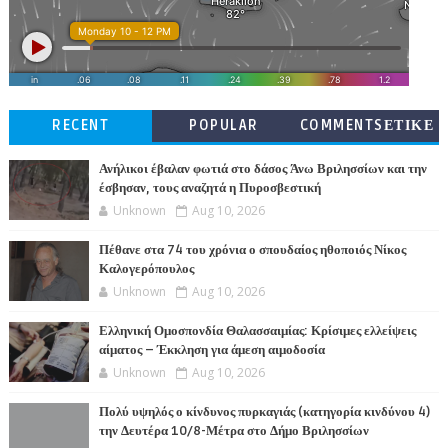
RECENT
POPULAR
COMMENTSΕΤΙΚΕ
ΤΕΣ
Ανήλικοι έβαλαν φωτιά στο δάσος Άνω Βριλησσίων και την
έσβησαν, τους αναζητά η Πυροσβεστική
Unknown
Aug 10, 2026
Πέθανε στα 74 του χρόνια ο σπουδαίος ηθοποιός Νίκος
Καλογερόπουλος
Unknown
Aug 10, 2026
Ελληνική Ομοσπονδία Θαλασσαιμίας: Κρίσιμες ελλείψεις
αίματος – Έκκληση για άμεση αιμοδοσία
Unknown
Aug 10, 2026
Πολύ υψηλός ο κίνδυνος πυρκαγιάς (κατηγορία κινδύνου 4)
την Δευτέρα 10/8-Μέτρα στο Δήμο Βριλησσίων