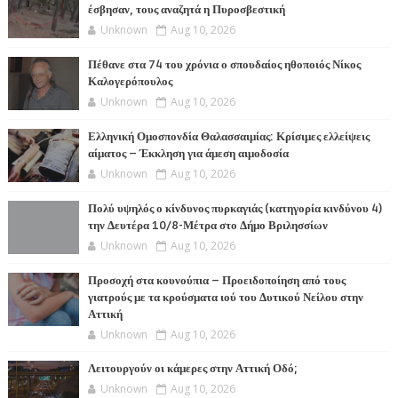
έσβησαν, τους αναζητά η Πυροσβεστική
Unknown
Aug 10, 2026
Πέθανε στα 74 του χρόνια ο σπουδαίος ηθοποιός Νίκος
Καλογερόπουλος
Unknown
Aug 10, 2026
Ελληνική Ομοσπονδία Θαλασσαιμίας: Κρίσιμες ελλείψεις
αίματος – Έκκληση για άμεση αιμοδοσία
Unknown
Aug 10, 2026
Πολύ υψηλός ο κίνδυνος πυρκαγιάς (κατηγορία κινδύνου 4)
την Δευτέρα 10/8-Μέτρα στο Δήμο Βριλησσίων
Unknown
Aug 10, 2026
Προσοχή στα κουνούπια – Προειδοποίηση από τους
γιατρούς με τα κρούσματα ιού του Δυτικού Νείλου στην
Αττική
Unknown
Aug 10, 2026
Λειτουργούν οι κάμερες στην Αττική Οδό;
Unknown
Aug 10, 2026