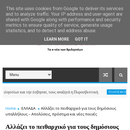
```
This site uses cookies from Google to deliver its services
and to analyze traffic. Your IP address and user-agent are
shared with Google along with performance and security
metrics to ensure quality of service, generate usage
statistics, and to detect and address abuse.
LEARN MORE
GOT IT
 και την έσβησαν, τους αναζητά η Πυροσβεστική
ΠΟΛΙΤΙΣΜΟΣ-ΑΘΛΗΤΙΣΜΟΣ
Home
ΕΛΛΑΔΑ
Αλλάζει το πειθαρχικό για τους δημόσιους
υπαλλήλους – Απολύσεις, πρόστιμα και νέες ποινές
Αλλάζει το πειθαρχικό για τους δημόσιους