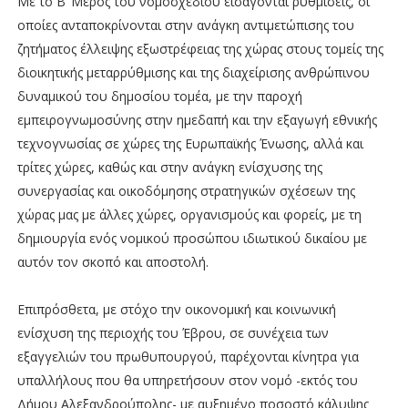
Με το Β’ Μέρος του νομοσχεδίου εισάγονται ρυθμίσεις, οι
οποίες ανταποκρίνονται στην ανάγκη αντιμετώπισης του
ζητήματος έλλειψης εξωστρέφειας της χώρας στους τομείς της
διοικητικής μεταρρύθμισης και της διαχείρισης ανθρώπινου
δυναμικού του δημοσίου τομέα, με την παροχή
εμπειρογνωμοσύνης στην ημεδαπή και την εξαγωγή εθνικής
τεχνογνωσίας σε χώρες της Ευρωπαϊκής Ένωσης, αλλά και
τρίτες χώρες, καθώς και στην ανάγκη ενίσχυσης της
συνεργασίας και οικοδόμησης στρατηγικών σχέσεων της
χώρας μας με άλλες χώρες, οργανισμούς και φορείς, με τη
δημιουργία ενός νομικού προσώπου ιδιωτικού δικαίου με
αυτόν τον σκοπό και αποστολή.
Επιπρόσθετα, με στόχο την οικονομική και κοινωνική
ενίσχυση της περιοχής του Έβρου, σε συνέχεια των
εξαγγελιών του πρωθυπουργού, παρέχονται κίνητρα για
υπαλλήλους που θα υπηρετήσουν στον νομό -εκτός του
Δήμου Αλεξανδρούπολης- με αυξημένο ποσοστό κάλυψης