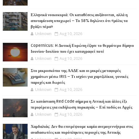
Ελληνικά νοικοκυριά: Οι καταθέσεις αυξάνονται, αλλά η
αποταμίευση υποχωρεί – Το 58% δηλώνει ότι «μόλις τα
βγάζει πέρα»
Unknown
Aug 10, 2026
Copernicus: H Δυτική Ευρώπη έζησε το θερμότερο δίμηνο
Ιουνίου-Ιουλίου που έχει καταγραφεί ποτέ
Unknown
Aug 10, 2026
Στο μικροσκόπιο της ΑΑΔΕ και οι μικρές μεταφορές
χρημάτων μέσω IRIS – Τι ισχύει για χαρτζιλίκια, γονικές
παροχές και δωρεές
Unknown
Aug 10, 2026
Σε κατάσταση Red Code σήμερα η Αττική και άλλες έξι
περιφέρειες για εκδήλωση πυρκαγιάς – Επί ποδός οι Αρχές
Unknown
Aug 10, 2026
Χαρδαλιάς: Δεν θα επιτρέψουμε καμία ανεμογεννήτρια στις
αναδασωτέες και πυρόπληκτες περιοχές της Αττικής