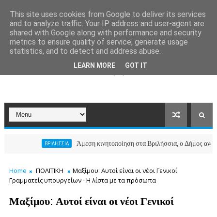
This site uses cookies from Google to deliver its services
and to analyze traffic. Your IP address and user-agent are
shared with Google along with performance and security
metrics to ensure quality of service, generate usage
statistics, and to detect and address abuse.
LEARN MORE
GOT IT
Άμεση κινητοποίηση στα Βριλήσσια, ο Δήμος ανοίγει το Κοιν
ΒΡΙΛΗΣΣΙΑ
Home
ΠΟΛΙΤΙΚΗ
Μαξίμου: Αυτοί είναι οι νέοι Γενικοί
Γραμματείς υπουργείων - Η λίστα με τα πρόσωπα
Μαξίμου: Αυτοί είναι οι νέοι Γενικοί