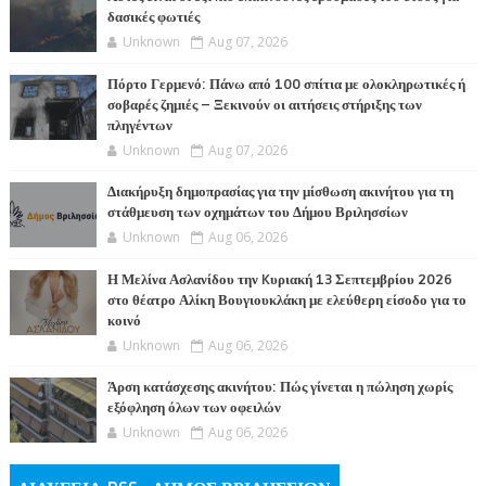
δασικές φωτιές
Unknown
Aug 07, 2026
Πόρτο Γερμενό: Πάνω από 100 σπίτια με ολοκληρωτικές ή
σοβαρές ζημιές – Ξεκινούν οι αιτήσεις στήριξης των
πληγέντων
Unknown
Aug 07, 2026
Διακήρυξη δημοπρασίας για την μίσθωση ακινήτου για τη
στάθμευση των οχημάτων του Δήμου Βριλησσίων
Unknown
Aug 06, 2026
Η Μελίνα Ασλανίδου την Kυριακή 13 Σεπτεμβρίου 2026
στο θέατρο Αλίκη Βουγιουκλάκη με ελεύθερη είσοδο για το
κοινό
Unknown
Aug 06, 2026
Άρση κατάσχεσης ακινήτου: Πώς γίνεται η πώληση χωρίς
εξόφληση όλων των οφειλών
Unknown
Aug 06, 2026