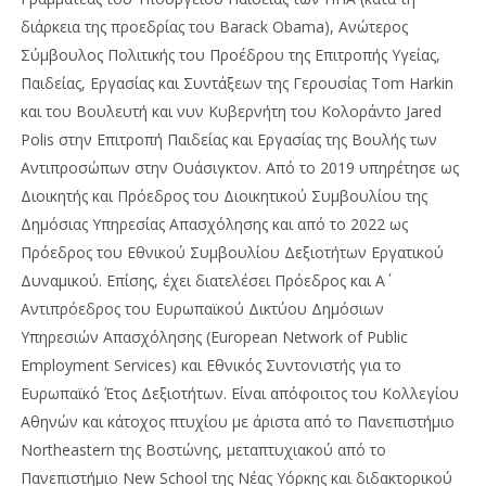
διάρκεια της προεδρίας του Barack Obama), Ανώτερος
Σύμβουλος Πολιτικής του Προέδρου της Επιτροπής Υγείας,
Παιδείας, Εργασίας και Συντάξεων της Γερουσίας Tom Harkin
και του Βουλευτή και νυν Κυβερνήτη του Κολοράντο Jared
Polis στην Επιτροπή Παιδείας και Εργασίας της Βουλής των
Αντιπροσώπων στην Ουάσιγκτον. Από το 2019 υπηρέτησε ως
Διοικητής και Πρόεδρος του Διοικητικού Συμβουλίου της
Δημόσιας Υπηρεσίας Απασχόλησης και από το 2022 ως
Πρόεδρος του Εθνικού Συμβουλίου Δεξιοτήτων Εργατικού
Δυναμικού. Επίσης, έχει διατελέσει Πρόεδρος και Α΄
Αντιπρόεδρος του Ευρωπαϊκού Δικτύου Δημόσιων
Υπηρεσιών Απασχόλησης (European Network of Public
Employment Services) και Εθνικός Συντονιστής για το
Ευρωπαϊκό Έτος Δεξιοτήτων. Είναι απόφοιτος του Κολλεγίου
Αθηνών και κάτοχος πτυχίου με άριστα από το Πανεπιστήμιο
Northeastern της Βοστώνης, μεταπτυχιακού από το
Πανεπιστήμιο New School της Νέας Υόρκης και διδακτορικού