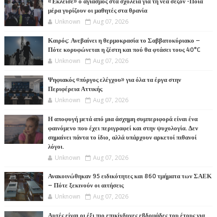
«Έκλεισε» ο αγιασμός στα σχολεία για τη νέα σεζόν -Ποια
μέρα γυρίζουν οι μαθητές στα θρανία
Unknown
Aug 07, 2026
Καιρός: Ανεβαίνει η θερμοκρασία το Σαββατοκύριακο –
Πότε κορυφώνεται η ζέστη και πού θα φτάσει τους 40°C
Unknown
Aug 07, 2026
Ψηφιακός «πύργος ελέγχου» για όλα τα έργα στην
Περιφέρεια Αττικής
Unknown
Aug 07, 2026
Η αποφυγή μετά από μια άσχημη συμπεριφορά είναι ένα
φαινόμενο που έχει περιγραφεί και στην ψυχολογία. Δεν
σημαίνει πάντα το ίδιο, αλλά υπάρχουν αρκετοί πιθανοί
λόγοι.
Unknown
Aug 07, 2026
Ανακοινώθηκαν 95 ειδικότητες και 860 τμήματα των ΣΑΕΚ
– Πότε ξεκινούν οι αιτήσεις
Unknown
Aug 07, 2026
Αυτές είναι οι έξι πιο επικίνδυνες εβδομάδες του έτους για