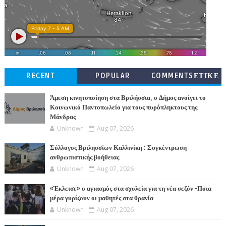
RECENT
POPULAR
COMMENTSΕΤΙΚΕ
ΤΕΣ
Άμεση κινητοποίηση στα Βριλήσσια, ο Δήμος ανοίγει το
Κοινωνικό Παντοπωλείο για τους πυρόπληκτους της
Μάνδρας
Unknown
Aug 07, 2026
Σύλλογος Βριλησσίων Καλλινίκη : Συγκέντρωση
ανθρωπιστικής βοήθειας
Unknown
Aug 07, 2026
«Έκλεισε» ο αγιασμός στα σχολεία για τη νέα σεζόν -Ποια
μέρα γυρίζουν οι μαθητές στα θρανία
Unknown
Aug 07, 2026