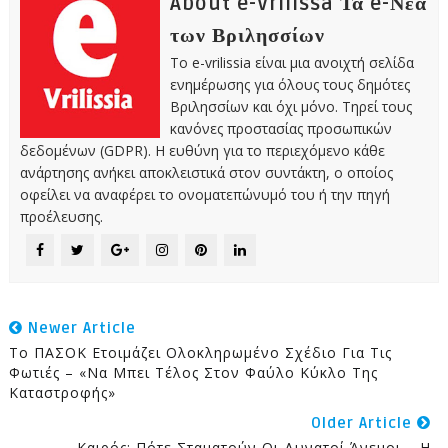
About e-Vrilissa Τα e-Νέα
των Βριλησσίων
Το e-vrilissia είναι μια ανοιχτή σελίδα
ενημέρωσης για όλους τους δημότες
Βριλησσίων και όχι μόνο. Τηρεί τους
κανόνες προστασίας προσωπικών
δεδομένων (GDPR). Η ευθύνη για το περιεχόμενο κάθε
ανάρτησης ανήκει αποκλειστικά στον συντάκτη, ο οποίος
οφείλει να αναφέρει το ονοματεπώνυμό του ή την πηγή
προέλευσης.
Newer Article
Το ΠΑΣΟΚ Ετοιμάζει Ολοκληρωμένο Σχέδιο Για Τις
Φωτιές – «Να Μπει Τέλος Στον Φαύλο Κύκλο Της
Καταστροφής»
Older Article
Καιρός: Πότε Σταματούν Οι Δυνατοί Άνεμοι – Η