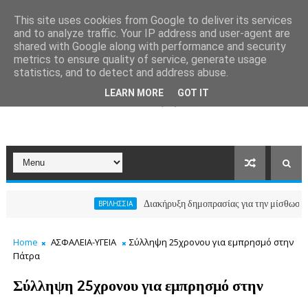
This site uses cookies from Google to deliver its services
and to analyze traffic. Your IP address and user-agent are
shared with Google along with performance and security
metrics to ensure quality of service, generate usage
statistics, and to detect and address abuse.
LEARN MORE
GOT IT
Διακήρυξη δημοπρασίας για την μίσθωση ακινήτ
ΒΡΙΛΗΣΣΙΑ
Home
ΑΣΦΑΛΕΙΑ-ΥΓΕΙΑ
Σύλληψη 25χρονου για εμπρησμό στην
Πάτρα
Σύλληψη 25χρονου για εμπρησμό στην