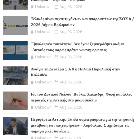
Unknown
Aug 08, 2026
Τελικός πίνακας επιτυχόντων και απορριπτέων της ΣΟΧ 4 /
2026 Δήμου Βριλησσίων
Unknown
Aug 08, 2026
Έβγαλες νέα ταυτότητα; Δεν έχεις ξεμπερδέψει ακόμα
-Αυτούς τους φορείς πρέπει να ενημερώσεις
Unknown
Aug 08, 2026
Ανοίγει τη Δευτέρα 10/8 η Παλαιά Παραλιακή στην
Καλλιθέα
Unknown
Aug 08, 2026
Ιός του Δυτικού Νείλου: Βούλα, Χαλάνδρι, Φυλή και άλλες
περιοχές της Αττικής στο μικροσκόπιο
Unknown
Aug 08, 2026
Περιφέρεια Αττικής: Τα έξι συμπεράσματα για την ψηφιακή
μετάβαση των επιχειρήσεων - Χαρδαλιάς: Στηρίζουμε τις
παραγωγικές δυνάμεις
Unknown
Aug 08, 2026