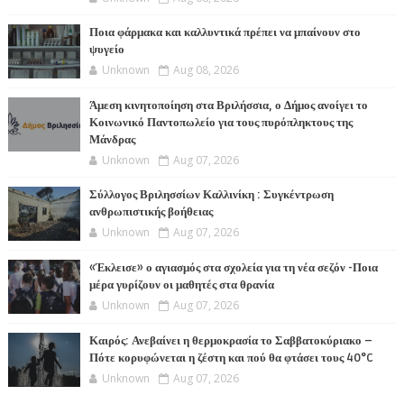
Ποια φάρμακα και καλλυντικά πρέπει να μπαίνουν στο
ψυγείο
Unknown
Aug 08, 2026
Άμεση κινητοποίηση στα Βριλήσσια, ο Δήμος ανοίγει το
Κοινωνικό Παντοπωλείο για τους πυρόπληκτους της
Μάνδρας
Unknown
Aug 07, 2026
Σύλλογος Βριλησσίων Καλλινίκη : Συγκέντρωση
ανθρωπιστικής βοήθειας
Unknown
Aug 07, 2026
«Έκλεισε» ο αγιασμός στα σχολεία για τη νέα σεζόν -Ποια
μέρα γυρίζουν οι μαθητές στα θρανία
Unknown
Aug 07, 2026
Καιρός: Ανεβαίνει η θερμοκρασία το Σαββατοκύριακο –
Πότε κορυφώνεται η ζέστη και πού θα φτάσει τους 40°C
Unknown
Aug 07, 2026