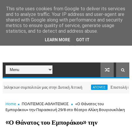
This site uses cookies from Google to deliver its services
and to analyze traffic. Your IP address and user-agent are
shared with Google along with performance and security
metrics to ensure quality of service, generate usage
statistics, and to detect and address abuse.
LEARN MORE
GOT IT
των συμπολιτών μας στην Δυτική Αττική
Επιστολή κατοίκων 
ΑΠΟΨΕΙΣ
Home
ΠΟΛΙΤΙΣΜΟΣ-ΑΘΛΗΤΙΣΜΟΣ
«Ο Θάνατος του
Εμποράκου» την Παρασκευή 29/8 στο θέατρο Αλίκη Βουγιουκλάκη
«Ο Θάνατος του Εμποράκου» την