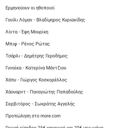
Ερμηνεύουν οι ηθοποιοί
Γουίλι Λόμαν - Βλαδίμηρος Κυριακίδης
Λίντα - Έφη Μουρίκη
Μπιφ - Ρένος Ρώτας
Τσάρλι - Δημήτρης Γεροδήμος
Γυναίκα - Κατερίνα Μάντζιου
Χάπυ - Γιώργος Κοσκορέλλος
Χάουαρντ - Παναγιώτης Παπαδούλης
Σερβιτόρος - Σωκράτης Αγγελής
Προπώληση στο more.com
Γενική είσοδος 25€ κανονικό και 20€ μειωμένο