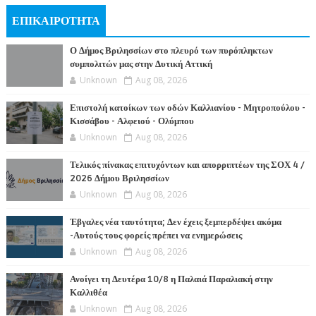
ΕΠΙΚΑΙΡΟΤΗΤΑ
Ο Δήμος Βριλησσίων στο πλευρό των πυρόπληκτων
συμπολιτών μας στην Δυτική Αττική
Unknown
Aug 08, 2026
Επιστολή κατοίκων των οδών Καλλιανίου - Μητροπούλου -
Κισσάβου - Αλφειού - Ολύμπου
Unknown
Aug 08, 2026
Τελικός πίνακας επιτυχόντων και απορριπτέων της ΣΟΧ 4 /
2026 Δήμου Βριλησσίων
Unknown
Aug 08, 2026
Έβγαλες νέα ταυτότητα; Δεν έχεις ξεμπερδέψει ακόμα
-Αυτούς τους φορείς πρέπει να ενημερώσεις
Unknown
Aug 08, 2026
Ανοίγει τη Δευτέρα 10/8 η Παλαιά Παραλιακή στην
Καλλιθέα
Unknown
Aug 08, 2026