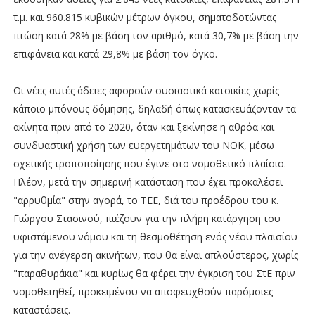
τ.μ. και 960.815 κυβικών μέτρων όγκου, σηματοδοτώντας
πτώση κατά 28% με βάση τον αριθμό, κατά 30,7% με βάση την
επιφάνεια και κατά 29,8% με βάση τον όγκο.
Οι νέες αυτές άδειες αφορούν ουσιαστικά κατοικίες χωρίς
κάποιο μπόνους δόμησης, δηλαδή όπως κατασκευάζονταν τα
ακίνητα πριν από το 2020, όταν και ξεκίνησε η αθρόα και
συνδυαστική χρήση των ευεργετημάτων του ΝΟΚ, μέσω
σχετικής τροποποίησης που έγινε στο νομοθετικό πλαίσιο.
Πλέον, μετά την σημερινή κατάσταση που έχει προκαλέσει
"αρρυθμία" στην αγορά, το ΤΕΕ, διά του προέδρου του κ.
Γιώργου Στασινού, πιέζουν για την πλήρη κατάργηση του
υφιστάμενου νόμου και τη θεσμοθέτηση ενός νέου πλαισίου
για την ανέγερση ακινήτων, που θα είναι απλούστερος, χωρίς
"παραθυράκια" και κυρίως θα φέρει την έγκριση του ΣτΕ πριν
νομοθετηθεί, προκειμένου να αποφευχθούν παρόμοιες
καταστάσεις.