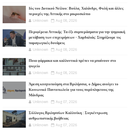
Ιός του Δυτικού Νείλου: Βούλα, Χαλάνδρι, Φυλή και άλλες
περιοχές της Αττικής στο μικροσκόπιο
Unknown
Aug 08, 2026
Περιφέρεια Αττικής: Τα έξι συμπεράσματα για την ψηφιακή
μετάβαση των επιχειρήσεων - Χαρδαλιάς: Στηρίζουμε τις
παραγωγικές δυνάμεις
Unknown
Aug 08, 2026
Ποια φάρμακα και καλλυντικά πρέπει να μπαίνουν στο
ψυγείο
Unknown
Aug 08, 2026
Άμεση κινητοποίηση στα Βριλήσσια, ο Δήμος ανοίγει το
Κοινωνικό Παντοπωλείο για τους πυρόπληκτους της
Μάνδρας
Unknown
Aug 07, 2026
Σύλλογος Βριλησσίων Καλλινίκη : Συγκέντρωση
ανθρωπιστικής βοήθειας
Unknown
Aug 07, 2026