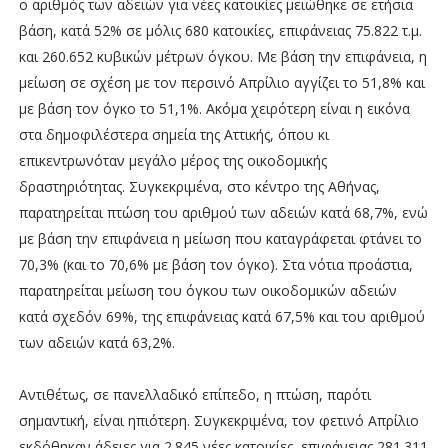
ο αριθμός των αδειών για νέες κατοικίες μειώθηκε σε ετήσια
βάση, κατά 52% σε μόλις 680 κατοικίες, επιφάνειας 75.822 τ.μ.
και 260.652 κυβικών μέτρων όγκου. Με βάση την επιφάνεια, η
μείωση σε σχέση με τον περσινό Απρίλιο αγγίζει το 51,8% και
με βάση τον όγκο το 51,1%. Ακόμα χειρότερη είναι η εικόνα
στα δημοφιλέστερα σημεία της Αττικής, όπου κι
επικεντρωνόταν μεγάλο μέρος της οικοδομικής
δραστηριότητας. Συγκεκριμένα, στο κέντρο της Αθήνας,
παρατηρείται πτώση του αριθμού των αδειών κατά 68,7%, ενώ
με βάση την επιφάνεια η μείωση που καταγράφεται φτάνει το
70,3% (και το 70,6% με βάση τον όγκο). Στα νότια προάστια,
παρατηρείται μείωση του όγκου των οικοδομικών αδειών
κατά σχεδόν 69%, της επιφάνειας κατά 67,5% και του αριθμού
των αδειών κατά 63,2%.
Αντιθέτως, σε πανελλαδικό επίπεδο, η πτώση, παρότι
σημαντική, είναι ηπιότερη. Συγκεκριμένα, τον φετινό Απρίλιο
εκδόθηκαν άδειες για 2.845 νέες κατοικίες, επιφάνειας 281.311