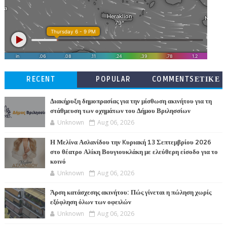
RECENT
POPULAR
COMMENTSΕΤΙΚΕ
ΤΕΣ
Διακήρυξη δημοπρασίας για την μίσθωση ακινήτου για τη
στάθμευση των οχημάτων του Δήμου Βριλησσίων
Unknown
Aug 06, 2026
Η Μελίνα Ασλανίδου την Kυριακή 13 Σεπτεμβρίου 2026
στο θέατρο Αλίκη Βουγιουκλάκη με ελεύθερη είσοδο για το
κοινό
Unknown
Aug 06, 2026
Άρση κατάσχεσης ακινήτου: Πώς γίνεται η πώληση χωρίς
εξόφληση όλων των οφειλών
Unknown
Aug 06, 2026