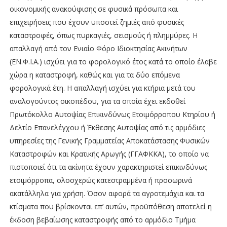
οικονομικής ανακούφισης σε φυσικά πρόσωπα και
επιχειρήσεις που έχουν υποστεί ζημιές από φυσικές
καταστροφές, όπως πυρκαγιές, σεισμούς ή πλημμύρες. Η
απαλλαγή από τον Ενιαίο Φόρο Ιδιοκτησίας Ακινήτων
(ΕΝ.Φ.Ι.Α.) ισχύει για το φορολογικό έτος κατά το οποίο έλαβε
χώρα η καταστροφή, καθώς και για τα δύο επόμενα
φορολογικά έτη. Η απαλλαγή ισχύει για κτήρια μετά του
αναλογούντος οικοπέδου, για τα οποία έχει εκδοθεί
Πρωτόκολλο Αυτοψίας Επικινδύνως Ετοιμόρροπου Κτηρίου ή
Δελτίο Επανελέγχου ή Έκθεσης Αυτοψίας από τις αρμόδιες
υπηρεσίες της Γενικής Γραμματείας Αποκατάστασης Φυσικών
Καταστροφών και Κρατικής Αρωγής (ΓΓΑΦΚΚΑ), το οποίο να
πιστοποιεί ότι τα ακίνητα έχουν χαρακτηριστεί επικινδύνως
ετοιμόρροπα, ολοσχερώς κατεστραμμένα ή προσωρινά
ακατάλληλα για χρήση. Όσον αφορά τα αγροτεμάχια και τα
κτίσματα που βρίσκονται επ’ αυτών, προϋπόθεση αποτελεί η
έκδοση βεβαίωσης καταστροφής από το αρμόδιο Τμήμα