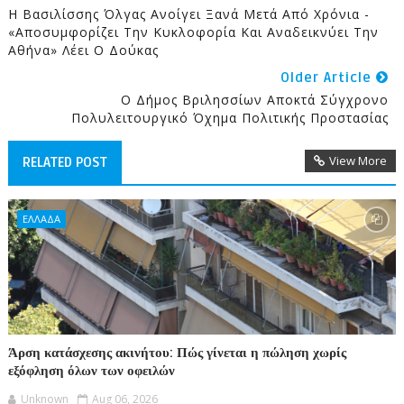
Η Βασιλίσσης Όλγας Ανοίγει Ξανά Μετά Από Χρόνια -
«Αποσυμφορίζει Την Κυκλοφορία Και Αναδεικνύει Την
Αθήνα» Λέει Ο Δούκας
Older Article
Ο Δήμος Βριλησσίων Αποκτά Σύγχρονο
Πολυλειτουργικό Όχημα Πολιτικής Προστασίας
View More
RELATED POST
ΕΛΛΑΔΑ
Άρση κατάσχεσης ακινήτου: Πώς γίνεται η πώληση χωρίς
εξόφληση όλων των οφειλών
Unknown
Aug 06, 2026