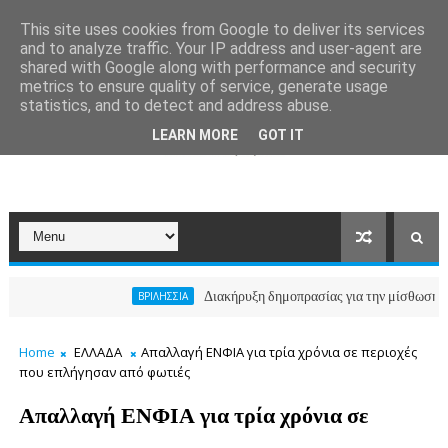
This site uses cookies from Google to deliver its services
and to analyze traffic. Your IP address and user-agent are
shared with Google along with performance and security
metrics to ensure quality of service, generate usage
statistics, and to detect and address abuse.
LEARN MORE
GOT IT
Διακήρυξη δημοπρασίας για την μίσθωση ακινήτου
ΒΡΙΛΗΣΣΙΑ
Home
ΕΛΛΑΔΑ
Απαλλαγή ΕΝΦΙΑ για τρία χρόνια σε περιοχές
που επλήγησαν από φωτιές
Απαλλαγή ΕΝΦΙΑ για τρία χρόνια σε