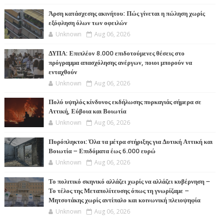
Άρση κατάσχεσης ακινήτου: Πώς γίνεται η πώληση χωρίς
εξόφληση όλων των οφειλών
Unknown
Aug 06, 2026
ΔΥΠΑ: Επιπλέον 8.000 επιδοτούμενες θέσεις στο
πρόγραμμα απασχόλησης ανέργων, ποιοι μπορούν να
ενταχθούν
Unknown
Aug 06, 2026
Πολύ υψηλός κίνδυνος εκδήλωσης πυρκαγιάς σήμερα σε
Αττική, Εύβοια και Βοιωτία
Unknown
Aug 06, 2026
Πυρόπληκτοι: Όλα τα μέτρα στήριξης για Δυτική Αττική και
Βοιωτία – Επιδόματα έως 6.000 ευρώ
Unknown
Aug 06, 2026
Το πολιτικό σκηνικό αλλάζει χωρίς να αλλάζει κυβέρνηση –
Το τέλος της Μεταπολίτευσης όπως τη γνωρίζαμε –
Μητσοτάκης χωρίς αντίπαλο και κοινωνική πλειοψηφία
Unknown
Aug 06, 2026