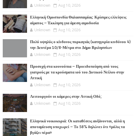
Unknown
Aug 10, 2026
Ελληνική Ομοσπονδία Θαλασσαιμίας: Κρίσιμες ελλείψεις
αίματος – Έκκληση για άμεση αιμοδοσία
Unknown
Aug 10, 2026
Πολύ υψηλός ο κίνδυνος πυρκαγιάς (κατηγορία κινδύνου 4)
την Δευτέρα 10/8-Μέτρα στο Δήμο Βριλησσίων
Unknown
Aug 10, 2026
Προσοχή στα κουνούπια – Προειδοποίηση από τους
γιατρούς με τα κρούσματα ιού του Δυτικού Νείλου στην
Αττική
Unknown
Aug 10, 2026
Λειτουργούν οι κάμερες στην Αττική Οδό;
Unknown
Aug 10, 2026
Ελληνικά νοικοκυριά: Οι καταθέσεις αυξάνονται, αλλά η
αποταμίευση υποχωρεί – Το 58% δηλώνει ότι «μόλις τα
βγάζει πέρα»