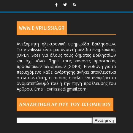
WWW.E-VRILISSIA.GR
Ανεξάρτητη ηλεκτρονική εφημερίδα Βριλησσίων.
Το e-vrilissia είναι μια ανοιχτή σελίδα ενημέρωσης
(OPEN Site) για όλους τους δημότες Βριλησσίων
και όχι μόνο. Τηρεί τους κανόνες προστασίας
προσωπικών δεδομένων (GDPR). Η ευθύνη για το
περιεχόμενο κάθε ανάρτησης ανήκει αποκλειστικά
στον συντάκτη, ο οποίος οφείλει να αναφέρει το
ονοματεπώνυμό του ή την πηγή προέλευσης του
Άρθρου. Email: evrilissia@gmail.com
ΑΝΑΖΗΤΗΣΗ ΑΥΤΟΎ ΤΟΥ ΙΣΤΟΛΟΓΙΟΥ