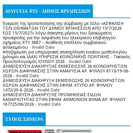
ΔΙΑΥΓΕΙΑ RSS - ΔΗΜΟΣ ΒΡΙΛΗΣΣΙΩΝ
Έγκριση 1ης τροποποίησης της σύμβασης με τίτλο «ΑΣΦΑΛΙΣΗ
ΤΩΝ ΟΧΗΜΑΤΩΝ ΤΟΥ ΔΗΜΟΥ ΒΡΙΛΗΣΣΙΩΝ ΑΠΟ 15/7/2026
ΕΩΣ 15/7/2027» λόγω άσκησης μέρους του δικαιώματος
προαίρεσης για την ασφάλιση του ηλεκτρικού επιβατηγού
οχήματος ΚΤΥ 3887 – Ανάθεση επιπλέον συμβατικού
αντικειμένου
- Invalid Date
Αποζημίωση για υπερωριακή απασχόληση ενιαίου μισθολογίου
(μόνιμοι και ΙΔΑΧ) ΥΠΗΡΕΣΙΑ ΚΟΙΝΩΝΙΚΗΣ ΠΟΛΙΤΙΚΗΣ - Τακτικός
Προυπολογισμός ΙΟΥΛΙΟΥ 2026
- Invalid Date
ΔΗΜΟΣΙΕΥΣΗ ΔΙΑΚΗΡΥΞΗΣ ΕΚΜΙΣΘΩΣΗΣ 26 ΚΟΙΝΟΧΡΗΣΤΩΝ
ΧΩΡΩΝ ΔΙΑΦΗΜΙΣΗΣ ΣΤΗΝ ΑΜΑΡΥΣΙΑ ΑΡ. ΦΥΛΛΟΥ 8113/19-06-
2026
- Invalid Date
ΔΗΜΟΣΙΕΥΣΗ ΔΙΑΚΗΡΥΞΗ ΕΚΜΙΣΘΩΣΗΣ 26 ΚΟΙΝΟΧΡΗΣΤΩΝ
ΧΩΡΩΝ ΔΙΑΦΗΜΙΣΗΣ ΣΤΗΝ ΕΦΗΜ. ΧΤΥΠΟ ΑΡ. ΦΥΛΛΟΥ
1472/20-6-2026
- Invalid Date
ΔΗΜΟΣΙΕΥΣΗ ΔΙΑΚΗΡΥΞΗΣ ΠΡΟΜΗΘΕΙΑΣ ΕΙΔΩΝ
ΚΑΘΑΡΙΟΤΗΤΑΣ ΣΤΗΝ ΕΦΗΜ. ΑΘΜΟΝΙΟΝ ΒΗΜΑ ΑΡ. ΦΥΛΛΟΥ
167725/06/2026
- Invalid Date
ΤΥΠΟΣ ΣΗΜΕΡΑ