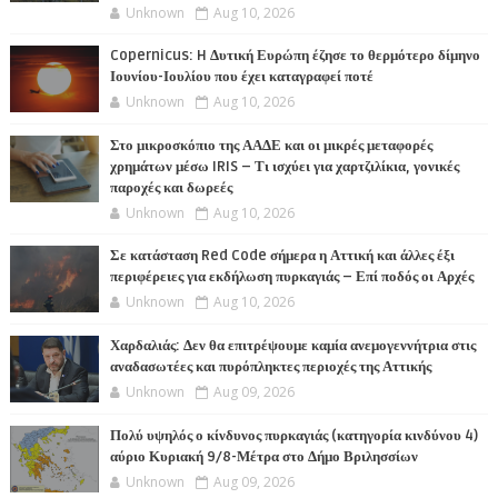
Unknown
Aug 10, 2026
Copernicus: H Δυτική Ευρώπη έζησε το θερμότερο δίμηνο
Ιουνίου-Ιουλίου που έχει καταγραφεί ποτέ
Unknown
Aug 10, 2026
Στο μικροσκόπιο της ΑΑΔΕ και οι μικρές μεταφορές
χρημάτων μέσω IRIS – Τι ισχύει για χαρτζιλίκια, γονικές
παροχές και δωρεές
Unknown
Aug 10, 2026
Σε κατάσταση Red Code σήμερα η Αττική και άλλες έξι
περιφέρειες για εκδήλωση πυρκαγιάς – Επί ποδός οι Αρχές
Unknown
Aug 10, 2026
Χαρδαλιάς: Δεν θα επιτρέψουμε καμία ανεμογεννήτρια στις
αναδασωτέες και πυρόπληκτες περιοχές της Αττικής
Unknown
Aug 09, 2026
Πολύ υψηλός ο κίνδυνος πυρκαγιάς (κατηγορία κινδύνου 4)
αύριο Κυριακή 9/8-Μέτρα στο Δήμο Βριλησσίων
Unknown
Aug 09, 2026