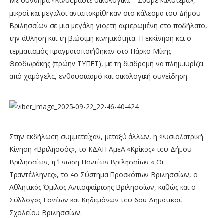
Με σύνθημα «Κινούμαστε οικολογικά – Ζούμε καλύτερα»,
μικροί και μεγάλοι ανταποκρίθηκαν στο κάλεσμα του Δήμου
Βριλησσίων σε μια μεγάλη γιορτή αφιερωμένη στο ποδήλατο,
την άθληση και τη βιώσιμη κινητικότητα. Η εκκίνηση και ο
τερματισμός πραγματοποιήθηκαν στο Πάρκο Μίκης
Θεοδωράκης (πρώην ΤΥΠΕΤ), με τη διαδρομή να πλημμυρίζει
από χαμόγελα, ενθουσιασμό και οικολογική συνείδηση.
Στην εκδήλωση συμμετείχαν, μεταξύ άλλων, η Φυσιολατρική
Κίνηση «Βριλησσός», το ΚΔΑΠ-ΑμεΑ «Κρίκος» του Δήμου
Βριλησσίων, η Ένωση Ποντίων Βριλησσίων « Οι
Τραντέλληνες», το 4ο Σύστημα Προσκόπων Βριλησσίων, ο
Αθλητικός Όμιλος Αντισφαίρισης Βριλησσίων, καθώς και ο
Σύλλογος Γονέων και Κηδεμόνων του 6ου Δημοτικού
Σχολείου Βριλησσίων.