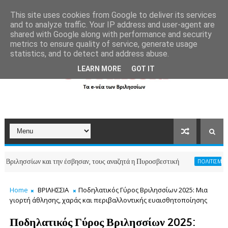
```
This site uses cookies from Google to deliver its services
and to analyze traffic. Your IP address and user-agent are
shared with Google along with performance and security
metrics to ensure quality of service, generate usage
statistics, and to detect and address abuse.
LEARN MORE
GOT IT
σσίων και την έσβησαν, τους αναζητά η Πυροσβεστική
ΠΟΛΙΤΙΣΜΟΣ-ΑΘΛΗΤ
Home
ΒΡΙΛΗΣΣΙΑ
Ποδηλατικός Γύρος Βριλησσίων 2025: Μια
γιορτή άθλησης, χαράς και περιβαλλοντικής ευαισθητοποίησης
Ποδηλατικός Γύρος Βριλησσίων 2025: