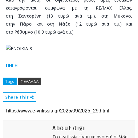
καταγράφονται, σύμφωνα με τη RE/MAX Ελλάς,
στη
Σαντορίνη
(13 ευρώ ανά τ.μ.), στη
Μύκονο
,
στην
Πάρο
και στη
Νάξο
(12 ευρώ ανά τ.μ.) και
στο
Ρέθυμνο
(10,9 ευρώ ανά τ.μ.).
ΠΗΓΗ
Tags
# ΕΛΛΑΔΑ
Share This
About digi
Το e-vrilissia είναι μια ανοιχτή σελίδα