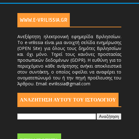
WWW.E-VRILISSIA.GR
Ανεξάρτητη ηλεκτρονική εφημερίδα Βριλησσίων.
Το e-vrilissia είναι μια ανοιχτή σελίδα ενημέρωσης
(OPEN Site) για όλους τους δημότες Βριλησσίων
και όχι μόνο. Τηρεί τους κανόνες προστασίας
προσωπικών δεδομένων (GDPR). Η ευθύνη για το
περιεχόμενο κάθε ανάρτησης ανήκει αποκλειστικά
στον συντάκτη, ο οποίος οφείλει να αναφέρει το
ονοματεπώνυμό του ή την πηγή προέλευσης του
Άρθρου. Email: evrilissia@gmail.com
ΑΝΑΖΗΤΗΣΗ ΑΥΤΟΎ ΤΟΥ ΙΣΤΟΛΟΓΙΟΥ