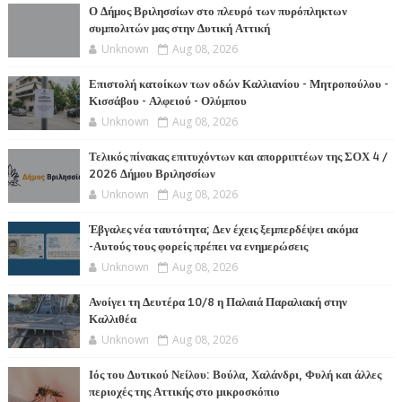
Ο Δήμος Βριλησσίων στο πλευρό των πυρόπληκτων
συμπολιτών μας στην Δυτική Αττική
Unknown
Aug 08, 2026
Επιστολή κατοίκων των οδών Καλλιανίου - Μητροπούλου -
Κισσάβου - Αλφειού - Ολύμπου
Unknown
Aug 08, 2026
Τελικός πίνακας επιτυχόντων και απορριπτέων της ΣΟΧ 4 /
2026 Δήμου Βριλησσίων
Unknown
Aug 08, 2026
Έβγαλες νέα ταυτότητα; Δεν έχεις ξεμπερδέψει ακόμα
-Αυτούς τους φορείς πρέπει να ενημερώσεις
Unknown
Aug 08, 2026
Ανοίγει τη Δευτέρα 10/8 η Παλαιά Παραλιακή στην
Καλλιθέα
Unknown
Aug 08, 2026
Ιός του Δυτικού Νείλου: Βούλα, Χαλάνδρι, Φυλή και άλλες
περιοχές της Αττικής στο μικροσκόπιο