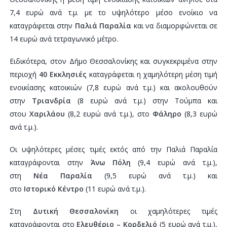
7,4 ευρώ ανά τ.μ. με το υψηλότερο μέσο ενοίκιο να
καταγράφεται στην
Παλιά Παραλία
και να διαμορφώνεται σε
14 ευρώ ανά τετραγωνικό μέτρο.
Ειδικότερα, στον Δήμο Θεσσαλονίκης και συγκεκριμένα στην
περιοχή
40 Εκκλησιές
καταγράφεται η χαμηλότερη μέση τιμή
ενοικίασης κατοικιών (7,8 ευρώ ανά τ.μ.) και ακολουθούν
στην
Τριανδρία
(8 ευρώ ανά τ.μ.) στην Τούμπα και
στου
Χαριλάου
(8,2 ευρώ ανά τ.μ.), στο
Φάληρο
(8,3 ευρώ
ανά τ.μ.).
Οι υψηλότερες μέσες τιμές εκτός από την Παλιά Παραλία
καταγράφονται στην
Άνω Πόλη
(9,4 ευρώ ανά τ.μ.),
στη
Νέα
Παραλία
(9,5 ευρώ ανά τ.μ.) και
στο
Ιστορικό
Κέντρο
(11 ευρώ ανά τ.μ.).
Στη
Δυτική Θεσσαλονίκη
οι χαμηλότερες τιμές
καταγράφονται στο
Ελευθέριο – Κορδελιό
(5 ευρώ ανά τ.μ.),