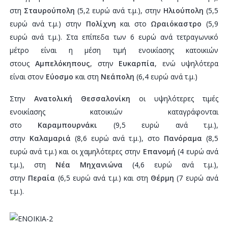
στη
Σταυρούπολη
(5,2 ευρώ ανά τ.μ.), στην
Ηλιούπολη
(5,5
ευρώ ανά τ.μ.) στην
Πολίχνη
και στο
Ωραιόκαστρο
(5,9
ευρώ ανά τ.μ.). Στα επίπεδα των 6 ευρώ ανά τετραγωνικό
μέτρο είναι η μέση τιμή ενοικίασης κατοικιών
στους
Αμπελόκηπους
, στην
Ευκαρπία
, ενώ υψηλότερα
είναι στον
Εύοσμο
και στη
Νεάπολη
(6,4 ευρώ ανά τ.μ.)
Στην
Ανατολική
Θεσσαλονίκη
οι υψηλότερες τιμές
ενοικίασης κατοικιών καταγράφονται
στο
Καραμπουρνάκι
(9,5 ευρώ ανά τ.μ.),
στην
Καλαμαριά
(8,6 ευρώ ανά τ.μ.), στο
Πανόραμα
(8,5
ευρώ ανά τ.μ.) και οι χαμηλότερες στην
Επανομή
(4 ευρώ ανά
τ.μ.), στη
Νέα
Μηχανιώνα
(4,6 ευρώ ανά τ.μ.),
στην
Περαία
(6,5 ευρώ ανά τ.μ.) και στη
Θέρμη
(7 ευρώ ανά
τ.μ.).