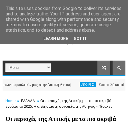
This site uses cookies from Google to deliver its services
and to analyze traffic. Your IP address and user-agent are
shared with Google along with performance and security
metrics to ensure quality of service, generate usage
statistics, and to detect and address abuse.
LEARN MORE
GOT IT
πολιτών μας στην Δυτική Αττική
Επιστολή κατοίκων των οδώ
ΑΠΟΨΕΙΣ
Home
ΕΛΛΑΔΑ
Οι περιοχές της Αττικής με τα πιο ακριβά
ενοίκια το 2025: Η απλησίαστη συνοικία της Αθήνας – Πίνακες
Οι περιοχές της Αττικής με τα πιο ακριβά