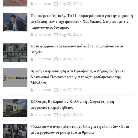
Unknown
Aug 08, 2026
Περιφέρεια Αττικής: Τα έξι συμπεράσματα για την ψηφιακή
μετάβαση των επιχειρήσεων - Χαρδαλιάς: Στηρίζουμε τις
παραγωγικές δυνάμεις
Unknown
Aug 08, 2026
Ποια φάρμακα και καλλυντικά πρέπει να μπαίνουν στο
ψυγείο
Unknown
Aug 08, 2026
Άμεση κινητοποίηση στα Βριλήσσια, ο Δήμος ανοίγει το
Κοινωνικό Παντοπωλείο για τους πυρόπληκτους της
Μάνδρας
Unknown
Aug 07, 2026
Σύλλογος Βριλησσίων Καλλινίκη : Συγκέντρωση
ανθρωπιστικής βοήθειας
Unknown
Aug 07, 2026
«Έκλεισε» ο αγιασμός στα σχολεία για τη νέα σεζόν -Ποια
μέρα γυρίζουν οι μαθητές στα θρανία