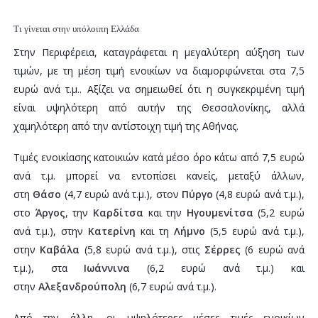
Τι γίνεται στην υπόλοιπη Ελλάδα
Στην Περιφέρεια, καταγράφεται η μεγαλύτερη αύξηση των
τιμών, με τη μέση τιμή ενοικίων να διαμορφώνεται στα 7,5
ευρώ ανά τ.μ.. Αξίζει να σημειωθεί ότι η συγκεκριμένη τιμή
είναι υψηλότερη από αυτήν της Θεσσαλονίκης, αλλά
χαμηλότερη από την αντίστοιχη τιμή της Αθήνας.
Τιμές ενοικίασης κατοικιών κατά μέσο όρο κάτω από 7,5 ευρώ
ανά τ.μ. μπορεί να εντοπίσει κανείς, μεταξύ άλλων,
στη
Θάσο
(4,7 ευρώ ανά τ.μ.), στον
Πύργο
(4,8 ευρώ ανά τ.μ.),
στο
Άργος
, την
Καρδίτσα
και την
Ηγουμενίτσα
(5,2 ευρώ
ανά τ.μ.), στην
Κατερίνη
και τη
Λήμνο
(5,5 ευρώ ανά τ.μ.),
στην
Καβάλα
(5,8 ευρώ ανά τ.μ.), στις
Σέρρες
(6 ευρώ ανά
τ.μ.), στα
Ιωάννινα
(6,2 ευρώ ανά τ.μ.) και
στην
Αλεξανδρούπολη
(6,7 ευρώ ανά τ.μ.).
Από την άλλη, οι υψηλότερες μέσες τιμές ενοικίων