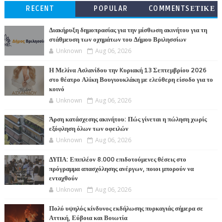
RECENT
POPULAR
COMMENTSΕΤΙΚΕ
ΤΕΣ
Διακήρυξη δημοπρασίας για την μίσθωση ακινήτου για τη
στάθμευση των οχημάτων του Δήμου Βριλησσίων
Unknown
Aug 06, 2026
Η Μελίνα Ασλανίδου την Kυριακή 13 Σεπτεμβρίου 2026
στο θέατρο Αλίκη Βουγιουκλάκη με ελεύθερη είσοδο για το
κοινό
Unknown
Aug 06, 2026
Άρση κατάσχεσης ακινήτου: Πώς γίνεται η πώληση χωρίς
εξόφληση όλων των οφειλών
Unknown
Aug 06, 2026
ΔΥΠΑ: Επιπλέον 8.000 επιδοτούμενες θέσεις στο
πρόγραμμα απασχόλησης ανέργων, ποιοι μπορούν να
ενταχθούν
Unknown
Aug 06, 2026
Πολύ υψηλός κίνδυνος εκδήλωσης πυρκαγιάς σήμερα σε
Αττική, Εύβοια και Βοιωτία