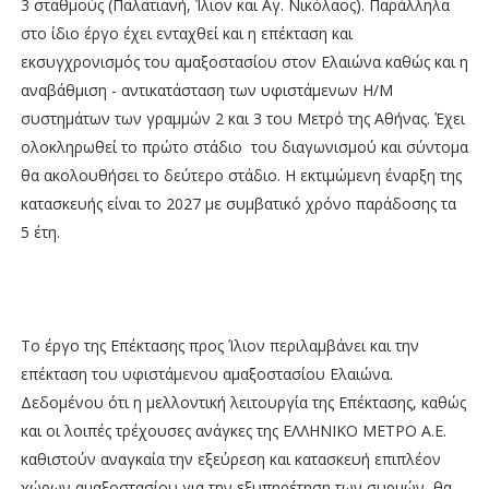
3 σταθμούς (Παλατιανή, Ίλιον και Αγ. Νικόλαος). Παράλληλα
στο ίδιο έργο έχει ενταχθεί και η επέκταση και
εκσυγχρονισμός του αμαξοστασίου στον Ελαιώνα καθώς και η
αναβάθμιση - αντικατάσταση των υφιστάμενων Η/Μ
συστημάτων των γραμμών 2 και 3 του Μετρό της Αθήνας. Έχει
ολοκληρωθεί το πρώτο στάδιο του διαγωνισμού και σύντομα
θα ακολουθήσει το δεύτερο στάδιο. Η εκτιμώμενη έναρξη της
κατασκευής είναι το 2027 με συμβατικό χρόνο παράδοσης τα
5 έτη.
Το έργο της Επέκτασης προς Ίλιον περιλαμβάνει και την
επέκταση του υφιστάμενου αμαξοστασίου Ελαιώνα.
Δεδομένου ότι η μελλοντική λειτουργία της Επέκτασης, καθώς
και οι λοιπές τρέχουσες ανάγκες της ΕΛΛΗΝΙΚΟ ΜΕΤΡΟ Α.Ε.
καθιστούν αναγκαία την εξεύρεση και κατασκευή επιπλέον
χώρων αμαξοστασίου για την εξυπηρέτηση των συρμών, θα