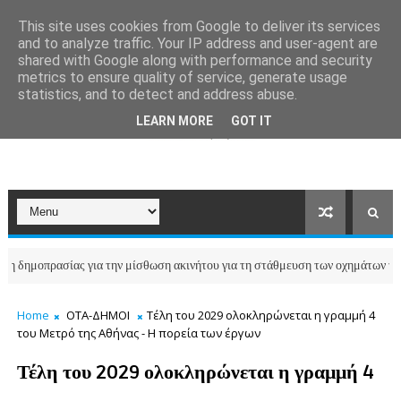
This site uses cookies from Google to deliver its services
and to analyze traffic. Your IP address and user-agent are
shared with Google along with performance and security
metrics to ensure quality of service, generate usage
statistics, and to detect and address abuse.
LEARN MORE
GOT IT
σίας για την μίσθωση ακινήτου για τη στάθμευση των οχημάτων του Δήμου Βρ
Home
ΟΤΑ-ΔΗΜΟΙ
Τέλη του 2029 ολοκληρώνεται η γραμμή 4
του Μετρό της Αθήνας - Η πορεία των έργων
Τέλη του 2029 ολοκληρώνεται η γραμμή 4