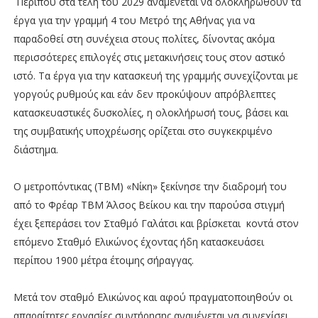
Περίπου στα τέλη του 2029 αναμένεται να ολοκληρωθούν τα
έργα για την γραμμή 4 του Μετρό της Αθήνας για να
παραδοθεί στη συνέχεια στους πολίτες, δίνοντας ακόμα
περισσότερες επιλογές στις μετακινήσεις τους στον αστικό
ιστό. Τα έργα για την κατασκευή της γραμμής συνεχίζονται με
γοργούς ρυθμούς και εάν δεν προκύψουν απρόβλεπτες
κατασκευαστικές δυσκολίες, η ολοκλήρωσή τους, βάσει και
της συμβατικής υποχρέωσης ορίζεται στο συγκεκριμένο
διάστημα.
Ο μετροπόντικας (ΤΒΜ) «Νίκη» ξεκίνησε την διαδρομή του
από το Φρέαρ ΤΒΜ Άλσος Βείκου και την παρούσα στιγμή
έχει ξεπεράσει τον Σταθμό Γαλάτσι και βρίσκεται κοντά στον
επόμενο Σταθμό Ελικώνος έχοντας ήδη κατασκευάσει
περίπου 1900 μέτρα έτοιμης σήραγγας.
Μετά τον σταθμό Ελικώνος και αφού πραγματοποιηθούν οι
απαραίτητες εργασίες συντήρησης αναμένεται να συνεχίσει