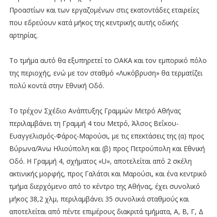
Προαστίων και των εργαζομένων στις εκατοντάδες εταιρείες
που εδρεύουν κατά μήκος της κεντρικής αυτής οδικής
αρτηρίας.
Το τμήμα αυτό θα εξυπηρετεί το ΟΑΚΑ και τον εμπορικό πόλο
της περιοχής, ενώ με τον σταθμό «Λυκόβρυση» θα τερματίζει
πολύ κοντά στην Εθνική Οδό.
Το τρέχον Σχέδιο Ανάπτυξης Γραμμών Μετρό Αθήνας
περιλαμβάνει τη Γραμμή 4 του Μετρό, Άλσος Βεΐκου-
Ευαγγελισμός-Φάρος-Μαρούσι, με τις επεκτάσεις της (α) προς
Βύρωνα/Άνω Ηλιούπολη και (β) προς Πετρούπολη και Εθνική
Οδό. Η Γραμμή 4, σχήματος «U», αποτελείται από 2 σκέλη
ακτινικής μορφής, προς Γαλάτσι και Μαρούσι, και ένα κεντρικό
τμήμα διερχόμενο από το κέντρο της Αθήνας, έχει συνολικό
μήκος 38,2 χλμ, περιλαμβάνει 35 συνολικά σταθμούς και
αποτελείται από πέντε επιμέρους διακριτά τμήματα, Α, Β, Γ, Δ