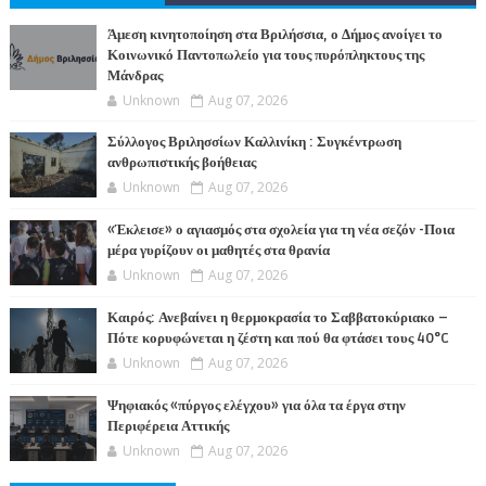
ΤΕΣ
Άμεση κινητοποίηση στα Βριλήσσια, ο Δήμος ανοίγει το
Κοινωνικό Παντοπωλείο για τους πυρόπληκτους της
Μάνδρας
Unknown
Aug 07, 2026
Σύλλογος Βριλησσίων Καλλινίκη : Συγκέντρωση
ανθρωπιστικής βοήθειας
Unknown
Aug 07, 2026
«Έκλεισε» ο αγιασμός στα σχολεία για τη νέα σεζόν -Ποια
μέρα γυρίζουν οι μαθητές στα θρανία
Unknown
Aug 07, 2026
Καιρός: Ανεβαίνει η θερμοκρασία το Σαββατοκύριακο –
Πότε κορυφώνεται η ζέστη και πού θα φτάσει τους 40°C
Unknown
Aug 07, 2026
Ψηφιακός «πύργος ελέγχου» για όλα τα έργα στην
Περιφέρεια Αττικής
Unknown
Aug 07, 2026