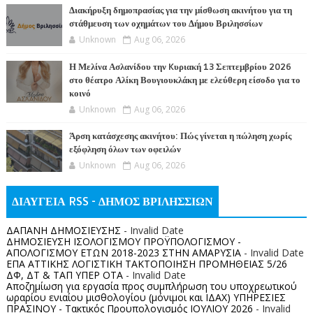
Διακήρυξη δημοπρασίας για την μίσθωση ακινήτου για τη
στάθμευση των οχημάτων του Δήμου Βριλησσίων
Unknown
Aug 06, 2026
Η Μελίνα Ασλανίδου την Kυριακή 13 Σεπτεμβρίου 2026
στο θέατρο Αλίκη Βουγιουκλάκη με ελεύθερη είσοδο για το
κοινό
Unknown
Aug 06, 2026
Άρση κατάσχεσης ακινήτου: Πώς γίνεται η πώληση χωρίς
εξόφληση όλων των οφειλών
Unknown
Aug 06, 2026
ΔΙΑΥΓΕΙΑ RSS - ΔΗΜΟΣ ΒΡΙΛΗΣΣΙΩΝ
ΔΑΠΑΝΗ ΔΗΜΟΣΙΕΥΣΗΣ
- Invalid Date
ΔΗΜΟΣΙΕΥΣΗ ΙΣΟΛΟΓΙΣΜΟΥ ΠΡΟΫΠΟΛΟΓΙΣΜΟΥ -
ΑΠΟΛΟΓΙΣΜΟΥ ΕΤΩΝ 2018-2023 ΣΤΗΝ ΑΜΑΡΥΣΙΑ
- Invalid Date
ΕΠΑ ΑΤΤΙΚΗΣ ΛΟΓΙΣΤΙΚΗ ΤΑΚΤΟΠΟΙΗΣΗ ΠΡΟΜΗΘΕΙΑΣ 5/26
ΔΦ, ΔΤ & ΤΑΠ ΥΠΕΡ ΟΤΑ
- Invalid Date
Αποζημίωση για εργασία προς συμπλήρωση του υποχρεωτικού
ωραρίου ενιαίου μισθολογίου (μόνιμοι και ΙΔΑΧ) ΥΠΗΡΕΣΙΕΣ
ΠΡΑΣΙΝΟΥ - Τακτικός Προυπολογισμός ΙΟΥΛΙΟΥ 2026
- Invalid