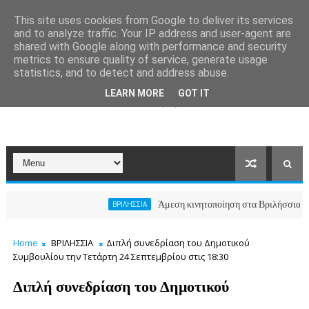
This site uses cookies from Google to deliver its services
and to analyze traffic. Your IP address and user-agent are
shared with Google along with performance and security
metrics to ensure quality of service, generate usage
statistics, and to detect and address abuse.
LEARN MORE
GOT IT
Άμεση κινητοποίηση στα Βριλήσσια, ο Δήμος
ΒΡΙΛΗΣΣΙΑ
Home
ΒΡΙΛΗΣΣΙΑ
Διπλή συνεδρίαση του Δημοτικού
Συμβουλίου την Τετάρτη 24 Σεπτεμβρίου στις 18:30
Διπλή συνεδρίαση του Δημοτικού