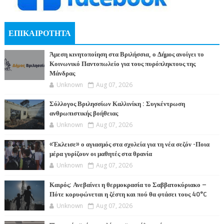
ΕΠΙΚΑΙΡΟΤΗΤΑ
Άμεση κινητοποίηση στα Βριλήσσια, ο Δήμος ανοίγει το
Κοινωνικό Παντοπωλείο για τους πυρόπληκτους της
Μάνδρας
Unknown
Aug 07, 2026
Σύλλογος Βριλησσίων Καλλινίκη : Συγκέντρωση
ανθρωπιστικής βοήθειας
Unknown
Aug 07, 2026
«Έκλεισε» ο αγιασμός στα σχολεία για τη νέα σεζόν -Ποια
μέρα γυρίζουν οι μαθητές στα θρανία
Unknown
Aug 07, 2026
Καιρός: Ανεβαίνει η θερμοκρασία το Σαββατοκύριακο –
Πότε κορυφώνεται η ζέστη και πού θα φτάσει τους 40°C
Unknown
Aug 07, 2026