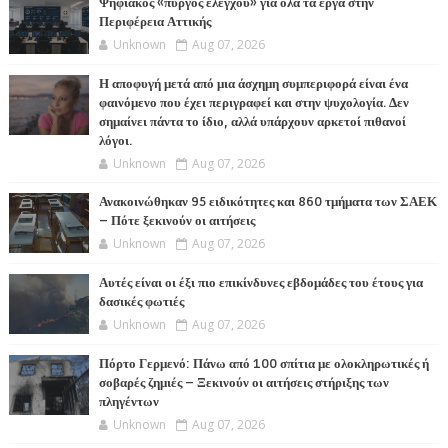
Ψηφιακός «πύργος ελέγχου» για όλα τα έργα στην
Περιφέρεια Αττικής
Unknown
Aug 07, 2026
Η αποφυγή μετά από μια άσχημη συμπεριφορά είναι ένα
φαινόμενο που έχει περιγραφεί και στην ψυχολογία. Δεν
σημαίνει πάντα το ίδιο, αλλά υπάρχουν αρκετοί πιθανοί
λόγοι.
Unknown
Aug 07, 2026
Ανακοινώθηκαν 95 ειδικότητες και 860 τμήματα των ΣΑΕΚ
– Πότε ξεκινούν οι αιτήσεις
Unknown
Aug 07, 2026
Αυτές είναι οι έξι πιο επικίνδυνες εβδομάδες του έτους για
δασικές φωτιές
Unknown
Aug 07, 2026
Πόρτο Γερμενό: Πάνω από 100 σπίτια με ολοκληρωτικές ή
σοβαρές ζημιές – Ξεκινούν οι αιτήσεις στήριξης των
πληγέντων
Unknown
Aug 07, 2026