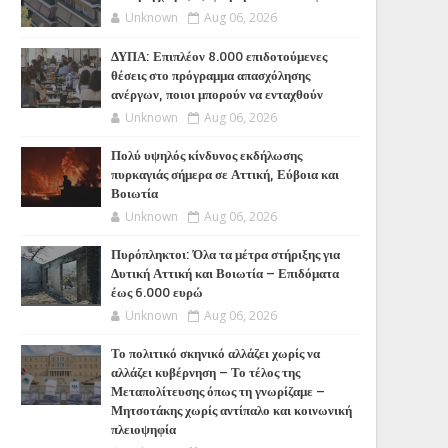
Unknown
Aug 06, 2026
ΔΥΠΑ: Επιπλέον 8.000 επιδοτούμενες
θέσεις στο πρόγραμμα απασχόλησης
ανέργων, ποιοι μπορούν να ενταχθούν
Unknown
Aug 06, 2026
Πολύ υψηλός κίνδυνος εκδήλωσης
πυρκαγιάς σήμερα σε Αττική, Εύβοια και
Βοιωτία
Unknown
Aug 06, 2026
Πυρόπληκτοι: Όλα τα μέτρα στήριξης για
Δυτική Αττική και Βοιωτία – Επιδόματα
έως 6.000 ευρώ
Unknown
Aug 06, 2026
Το πολιτικό σκηνικό αλλάζει χωρίς να
αλλάζει κυβέρνηση – Το τέλος της
Μεταπολίτευσης όπως τη γνωρίζαμε –
Μητσοτάκης χωρίς αντίπαλο και κοινωνική
πλειοψηφία