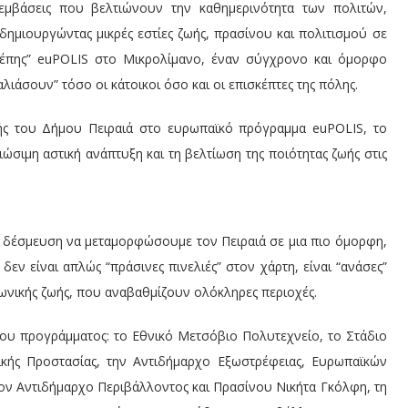
εμβάσεις που βελτιώνουν την καθημερινότητα των πολιτών,
δημιουργώντας μικρές εστίες ζωής, πρασίνου και πολιτισμού σε
σέπης” euPOLIS στο Μικρολίμανο, έναν σύγχρονο και όμορφο
άσουν” τόσο οι κάτοικοι όσο και οι επισκέπτες της πόλης.
ής του Δήμου Πειραιά στο ευρωπαϊκό πρόγραμμα euPOLIS, το
ώσιμη αστική ανάπτυξη και τη βελτίωση της ποιότητας ζωής στις
ς δέσμευση να μεταμορφώσουμε τον Πειραιά σε μια πιο όμορφη,
εν είναι απλώς “πράσινες πινελιές” στον χάρτη, είναι “ανάσες”
νωνικής ζωής, που αναβαθμίζουν ολόκληρες περιοχές.
ου προγράμματος: το Εθνικό Μετσόβιο Πολυτεχνείο, το Στάδιο
ιδικής Προστασίας, την Αντιδήμαρχο Εξωστρέφειας, Ευρωπαϊκών
ον Αντιδήμαρχο Περιβάλλοντος και Πρασίνου Νικήτα Γκόλφη, τη