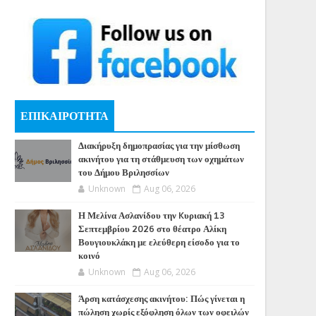
ΕΠΙΚΑΙΡΟΤΗΤΑ
Διακήρυξη δημοπρασίας για την μίσθωση
ακινήτου για τη στάθμευση των οχημάτων
του Δήμου Βριλησσίων
Unknown
Aug 06, 2026
Η Μελίνα Ασλανίδου την Kυριακή 13
Σεπτεμβρίου 2026 στο θέατρο Αλίκη
Βουγιουκλάκη με ελεύθερη είσοδο για το
κοινό
Unknown
Aug 06, 2026
Άρση κατάσχεσης ακινήτου: Πώς γίνεται η
πώληση χωρίς εξόφληση όλων των οφειλών