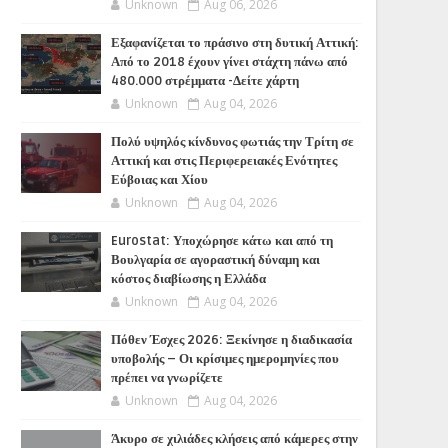
Unknown
Aug 06, 2026
Εξαφανίζεται το πράσινο στη δυτική Αττική:
Από το 2018 έχουν γίνει στάχτη πάνω από
480.000 στρέμματα -Δείτε χάρτη
Unknown
Aug 04, 2026
Πολύ υψηλός κίνδυνος φωτιάς την Τρίτη σε
Αττική και στις Περιφερειακές Ενότητες
Εύβοιας και Χίου
Unknown
Aug 04, 2026
Eurostat: Υποχώρησε κάτω και από τη
Βουλγαρία σε αγοραστική δύναμη και
κόστος διαβίωσης η Ελλάδα
Unknown
Aug 04, 2026
Πόθεν Έσχες 2026: Ξεκίνησε η διαδικασία
υποβολής – Οι κρίσιμες ημερομηνίες που
πρέπει να γνωρίζετε
Unknown
Aug 04, 2026
Άκυρο σε χιλιάδες κλήσεις από κάμερες στην