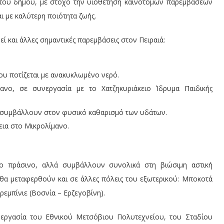
 του δήμου, με στόχο την υιοθέτηση καινοτόμων παρεμβάσεων
ι με καλύτερη ποιότητα ζωής.
ί και άλλες σημαντικές παρεμβάσεις στον Πειραιά:
ου ποτίζεται με ανακυκλωμένο νερό.
νο, σε συνεργασία με το Χατζηκυριάκειο Ίδρυμα Παιδικής
ι συμβάλλουν στον φυσικό καθαρισμό των υδάτων.
εια στο Μικρολίμανο.
το πράσινο, αλλά συμβάλλουν συνολικά στη βιώσιμη αστική
θα μεταφερθούν και σε άλλες πόλεις του εξωτερικού: Μποκοτά
Τρεμπίνιε (Βοσνία – Ερζεγοβίνη).
νεργασία του Εθνικού Μετσόβιου Πολυτεχνείου, του Σταδίου