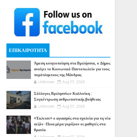
ΕΠΙΚΑΙΡΟΤΗΤΑ
Άμεση κινητοποίηση στα Βριλήσσια, ο Δήμος
ανοίγει το Κοινωνικό Παντοπωλείο για τους
πυρόπληκτους της Μάνδρας
Unknown
Aug 07, 2026
Σύλλογος Βριλησσίων Καλλινίκη :
Συγκέντρωση ανθρωπιστικής βοήθειας
Unknown
Aug 07, 2026
«Έκλεισε» ο αγιασμός στα σχολεία για τη νέα
σεζόν -Ποια μέρα γυρίζουν οι μαθητές στα
θρανία
Unknown
Aug 07, 2026