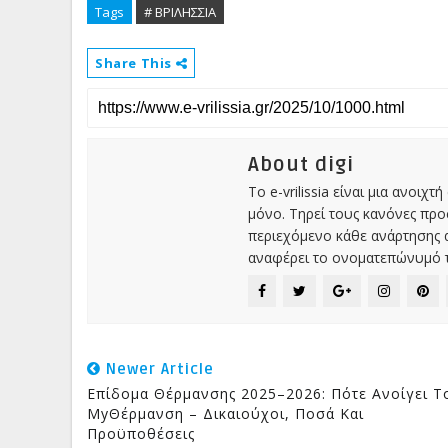
Tags
# ΒΡΙΛΗΣΣΙΑ
Share This
About digi
Το e-vrilissia είναι μια ανοι
μόνο. Τηρεί τους κανόνες πρ
περιεχόμενο κάθε ανάρτησης α
αναφέρει το ονοματεπώνυμό τ
Newer Article
Επίδομα Θέρμανσης 2025–2026: Πότε Ανοίγει Τ
MyΘέρμανση – Δικαιούχοι, Ποσά Και
Προϋποθέσεις