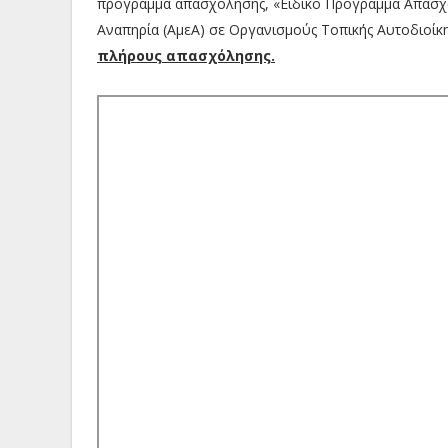
πρόγραμμα απασχόλησης, «Ειδικό Πρόγραμμα Απασχό
Αναπηρία (AμεΑ) σε Οργανισμούς Τοπικής Αυτοδιοίκησ
πλήρους απασχόλησης.