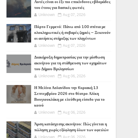
Αυτές είναι οι έξι πιο επικίνδυνες εβδομάδες
του έτους για δασικές φωτιές
Unknown
Aug 07, 2026
Πόρτο Γερμενό: Πάνω από 100 σπίτια με
ολοκληρωτικές ή σοβαρές ζημιές – Ξεκινούν
οι αιτήσεις στήριξης των πληγέντων
Unknown
Aug 07, 2026
Διακήρυξη δημοπρασίας για την μίσθωση
ακινήτου για τη στάθμευση των οχημάτων
του Δήμου Βριλησσίων
Unknown
Aug 06, 2026
Η Μελίνα Ασλανίδου την Kυριακή 13
Σεπτεμβρίου 2026 στο θέατρο Αλίκη
Βουγιουκλάκη με ελεύθερη είσοδο για το
κοινό
Unknown
Aug 06, 2026
Άρση κατάσχεσης ακινήτου: Πώς γίνεται η
πώληση χωρίς εξόφληση όλων των οφειλών
Unknown
Aug 06, 2026