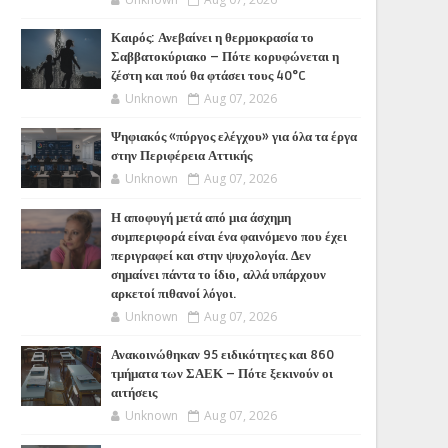
Καιρός: Ανεβαίνει η θερμοκρασία το
Σαββατοκύριακο – Πότε κορυφώνεται η
ζέστη και πού θα φτάσει τους 40°C
Unknown
Aug 07, 2026
Ψηφιακός «πύργος ελέγχου» για όλα τα έργα
στην Περιφέρεια Αττικής
Unknown
Aug 07, 2026
Η αποφυγή μετά από μια άσχημη
συμπεριφορά είναι ένα φαινόμενο που έχει
περιγραφεί και στην ψυχολογία. Δεν
σημαίνει πάντα το ίδιο, αλλά υπάρχουν
αρκετοί πιθανοί λόγοι.
Unknown
Aug 07, 2026
Ανακοινώθηκαν 95 ειδικότητες και 860
τμήματα των ΣΑΕΚ – Πότε ξεκινούν οι
αιτήσεις
Unknown
Aug 07, 2026