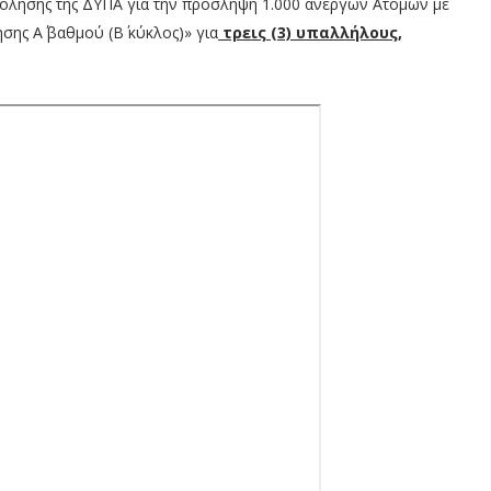
λησης της ΔΥΠΑ για την πρόσληψη 1.000 ανέργων Ατόμων με
ης Α΄ βαθμού (Β΄ κύκλος)» για
τρεις (3) υπαλλήλους,