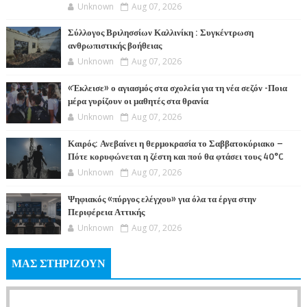
Unknown
Aug 07, 2026
Σύλλογος Βριλησσίων Καλλινίκη : Συγκέντρωση
ανθρωπιστικής βοήθειας
Unknown
Aug 07, 2026
«Έκλεισε» ο αγιασμός στα σχολεία για τη νέα σεζόν -Ποια
μέρα γυρίζουν οι μαθητές στα θρανία
Unknown
Aug 07, 2026
Καιρός: Ανεβαίνει η θερμοκρασία το Σαββατοκύριακο –
Πότε κορυφώνεται η ζέστη και πού θα φτάσει τους 40°C
Unknown
Aug 07, 2026
Ψηφιακός «πύργος ελέγχου» για όλα τα έργα στην
Περιφέρεια Αττικής
Unknown
Aug 07, 2026
ΜΑΣ ΣΤΗΡΙΖΟΥΝ