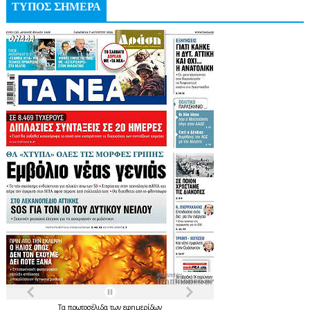
ΤΥΠΟΣ ΣΗΜΕΡΑ
Τα
πρωτοσέλιδα
των
εφημερίδων