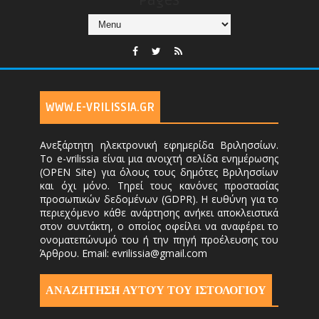
Pages
WWW.E-VRILISSIA.GR
Ανεξάρτητη ηλεκτρονική εφημερίδα Βριλησσίων.
Το e-vrilissia είναι μια ανοιχτή σελίδα ενημέρωσης
(OPEN Site) για όλους τους δημότες Βριλησσίων
και όχι μόνο. Τηρεί τους κανόνες προστασίας
προσωπικών δεδομένων (GDPR). Η ευθύνη για το
περιεχόμενο κάθε ανάρτησης ανήκει αποκλειστικά
στον συντάκτη, ο οποίος οφείλει να αναφέρει το
ονοματεπώνυμό του ή την πηγή προέλευσης του
Άρθρου. Email: evrilissia@gmail.com
ΑΝΑΖΗΤΗΣΗ ΑΥΤΟΎ ΤΟΥ ΙΣΤΟΛΟΓΙΟΥ