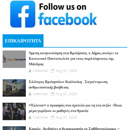
ΕΠΙΚΑΙΡΟΤΗΤΑ
Άμεση κινητοποίηση στα Βριλήσσια, ο Δήμος ανοίγει το
Κοινωνικό Παντοπωλείο για τους πυρόπληκτους της
Μάνδρας
Unknown
Aug 07, 2026
Σύλλογος Βριλησσίων Καλλινίκη : Συγκέντρωση
ανθρωπιστικής βοήθειας
Unknown
Aug 07, 2026
«Έκλεισε» ο αγιασμός στα σχολεία για τη νέα σεζόν -Ποια
μέρα γυρίζουν οι μαθητές στα θρανία
Unknown
Aug 07, 2026
Καιρός: Ανεβαίνει η θερμοκρασία το Σαββατοκύριακο –