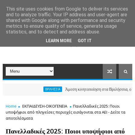
This site uses cookies from Google to deliver its services
and to analyze traffic. Your IP address and user-agent are
shared with Google along with performance and security
metrics to ensure quality of service, generate usage
statistics, and to detect and address abuse.
LEARN MORE
GOT IT
Άμεση κινητοποίηση στα Βριλήσσια, ο Δήμος αν
ΒΡΙΛΗΣΣΙΑ
Home
ΕΚΠΑΙΔΕΥΣΗ-ΟΙΚΟΓΕΝΕΙΑ
Πανελλαδικές 2025: Ποιοι
υποψήφιοι από πληγείσες περιοχές εισάγονται στα ΑΕΙ - Δείτε τα
αποτελέσματα
Πανελλαδικές 2025: Ποιοι υποψήφιοι από