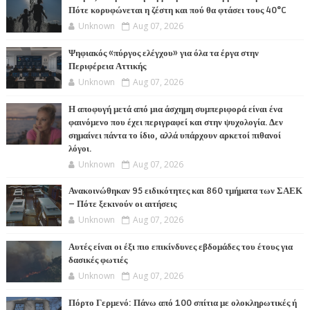
Πότε κορυφώνεται η ζέστη και πού θα φτάσει τους 40°C
Unknown
Aug 07, 2026
Ψηφιακός «πύργος ελέγχου» για όλα τα έργα στην
Περιφέρεια Αττικής
Unknown
Aug 07, 2026
Η αποφυγή μετά από μια άσχημη συμπεριφορά είναι ένα
φαινόμενο που έχει περιγραφεί και στην ψυχολογία. Δεν
σημαίνει πάντα το ίδιο, αλλά υπάρχουν αρκετοί πιθανοί
λόγοι.
Unknown
Aug 07, 2026
Ανακοινώθηκαν 95 ειδικότητες και 860 τμήματα των ΣΑΕΚ
– Πότε ξεκινούν οι αιτήσεις
Unknown
Aug 07, 2026
Αυτές είναι οι έξι πιο επικίνδυνες εβδομάδες του έτους για
δασικές φωτιές
Unknown
Aug 07, 2026
Πόρτο Γερμενό: Πάνω από 100 σπίτια με ολοκληρωτικές ή