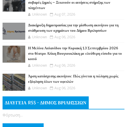
σοβαρές ζημιές – Ξεκινούν οι αιτήσεις στήριξης των
πληγέντων
Unknown
Aug 07, 2026
Διακήρυξη δημοπρασίας για την μίσθωση ακινήτου για τη
στάθμευση των οχημάτων του Δήμου Βριλησσίων
Unknown
Aug 06, 2026
Η Μελίνα Ασλανίδου την Kυριακή 13 Σεπτεμβρίου 2026
στο θέατρο Αλίκη Βουγιουκλάκη με ελεύθερη είσοδο για το
κοινό
Unknown
Aug 06, 2026
Άρση κατάσχεσης ακινήτου: Πώς γίνεται η πώληση χωρίς
εξόφληση όλων των οφειλών
Unknown
Aug 06, 2026
ΔΙΑΥΓΕΙΑ RSS - ΔΗΜΟΣ ΒΡΙΛΗΣΣΙΩΝ
Φόρτωση...