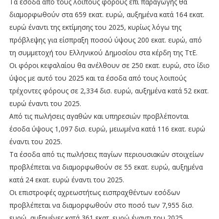
Τα έσοδα από τους λοιπούς φόρους επί παραγωγής θα
διαμορφωθούν στα 659 εκατ. ευρώ, αυξημένα κατά 164 εκατ.
ευρώ έναντι της εκτίμησης του 2025, κυρίως λόγω της
πρόβλεψης για είσπραξη ποσού ύψους 200 εκατ. ευρώ, από
τη συμμετοχή του Ελληνικού Δημοσίου στα κέρδη της ΤτΕ.
Οι φόροι κεφαλαίου θα ανέλθουν σε 250 εκατ. ευρώ, στο ίδιο
ύψος με αυτό του 2025 και τα έσοδα από τους λοιπούς
τρέχοντες φόρους σε 2,334 δισ. ευρώ, αυξημένα κατά 52 εκατ.
ευρώ έναντι του 2025.
Από τις πωλήσεις αγαθών και υπηρεσιών προβλέπονται
έσοδα ύψους 1,097 δισ. ευρώ, μειωμένα κατά 116 εκατ. ευρώ
έναντι του 2025.
Τα έσοδα από τις πωλήσεις παγίων περιουσιακών στοιχείων
προβλέπεται να διαμορφωθούν σε 55 εκατ. ευρώ, αυξημένα
κατά 24 εκατ. ευρώ έναντι του 2025.
Οι επιστροφές αχρεωστήτως εισπραχθέντων εσόδων
προβλέπεται να διαμορφωθούν στο ποσό των 7,955 δισ.
ευρώ, αυξημένες κατά 361 εκατ. ευρώ έναντι του 2025.