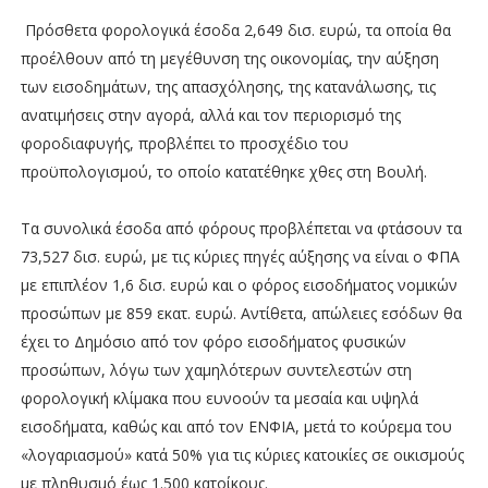
Πρόσθετα φορολογικά έσοδα 2,649 δισ. ευρώ, τα οποία θα
προέλθουν από τη μεγέθυνση της οικονομίας, την αύξηση
των εισοδημάτων, της απασχόλησης, της κατανάλωσης, τις
ανατιμήσεις στην αγορά, αλλά και τον περιορισμό της
φοροδιαφυγής, προβλέπει το προσχέδιο του
προϋπολογισμού, το οποίο κατατέθηκε χθες στη Βουλή.
Τα συνολικά έσοδα από φόρους προβλέπεται να φτάσουν τα
73,527 δισ. ευρώ, με τις κύριες πηγές αύξησης να είναι ο ΦΠΑ
με επιπλέον 1,6 δισ. ευρώ και ο φόρος εισοδήματος νομικών
προσώπων με 859 εκατ. ευρώ. Αντίθετα, απώλειες εσόδων θα
έχει το Δημόσιο από τον φόρο εισοδήματος φυσικών
προσώπων, λόγω των χαμηλότερων συντελεστών στη
φορολογική κλίμακα που ευνοούν τα μεσαία και υψηλά
εισοδήματα, καθώς και από τον ΕΝΦΙΑ, μετά το κούρεμα του
«λογαριασμού» κατά 50% για τις κύριες κατοικίες σε οικισμούς
με πληθυσμό έως 1.500 κατοίκους.