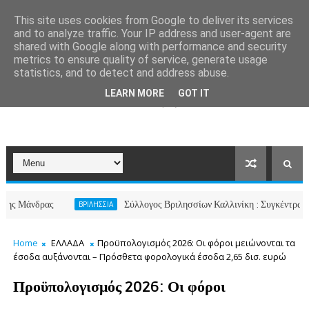
This site uses cookies from Google to deliver its services
and to analyze traffic. Your IP address and user-agent are
shared with Google along with performance and security
metrics to ensure quality of service, generate usage
statistics, and to detect and address abuse.
LEARN MORE
GOT IT
νδρας
Σύλλογος Βριλησσίων Καλλινίκη : Συγκέντρωση ανθρωπ
ΒΡΙΛΗΣΣΙΑ
Home
ΕΛΛΑΔΑ
Προϋπολογισμός 2026: Οι φόροι μειώνονται τα
έσοδα αυξάνονται – Πρόσθετα φορολογικά έσοδα 2,65 δισ. ευρώ
Προϋπολογισμός 2026: Οι φόροι