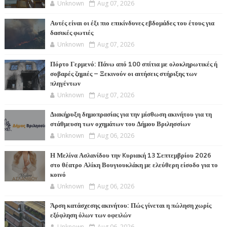
Unknown
Aug 07, 2026
Αυτές είναι οι έξι πιο επικίνδυνες εβδομάδες του έτους για
δασικές φωτιές
Unknown
Aug 07, 2026
Πόρτο Γερμενό: Πάνω από 100 σπίτια με ολοκληρωτικές ή
σοβαρές ζημιές – Ξεκινούν οι αιτήσεις στήριξης των
πληγέντων
Unknown
Aug 07, 2026
Διακήρυξη δημοπρασίας για την μίσθωση ακινήτου για τη
στάθμευση των οχημάτων του Δήμου Βριλησσίων
Unknown
Aug 06, 2026
Η Μελίνα Ασλανίδου την Kυριακή 13 Σεπτεμβρίου 2026
στο θέατρο Αλίκη Βουγιουκλάκη με ελεύθερη είσοδο για το
κοινό
Unknown
Aug 06, 2026
Άρση κατάσχεσης ακινήτου: Πώς γίνεται η πώληση χωρίς
εξόφληση όλων των οφειλών
Unknown
Aug 06, 2026