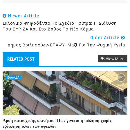
Newer Article
Εκλογικό Ψηφοδέλτιο Το Σχέδιο Τσίπρα: Η Διάλυση
Του ΣΥΡΙΖΑ Και Στο Βάθος Το Νέο Κόμμα
Older Article
Δήμος Βριλησσίων-ΕΠΑΨΥ: Μαζί Για Την Ψυχική Υγεία
View More
RELATED POST
ΕΛΛΑΔΑ
Άρση κατάσχεσης ακινήτου: Πώς γίνεται η πώληση χωρίς
εξόφληση όλων των οφειλών