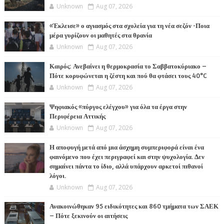
Unknown
Aug 07, 2026
«Έκλεισε» ο αγιασμός στα σχολεία για τη νέα σεζόν -Ποια
μέρα γυρίζουν οι μαθητές στα θρανία
Unknown
Aug 07, 2026
Καιρός: Ανεβαίνει η θερμοκρασία το Σαββατοκύριακο –
Πότε κορυφώνεται η ζέστη και πού θα φτάσει τους 40°C
Unknown
Aug 07, 2026
Ψηφιακός «πύργος ελέγχου» για όλα τα έργα στην
Περιφέρεια Αττικής
Unknown
Aug 07, 2026
Η αποφυγή μετά από μια άσχημη συμπεριφορά είναι ένα
φαινόμενο που έχει περιγραφεί και στην ψυχολογία. Δεν
σημαίνει πάντα το ίδιο, αλλά υπάρχουν αρκετοί πιθανοί
λόγοι.
Unknown
Aug 07, 2026
Ανακοινώθηκαν 95 ειδικότητες και 860 τμήματα των ΣΑΕΚ
– Πότε ξεκινούν οι αιτήσεις