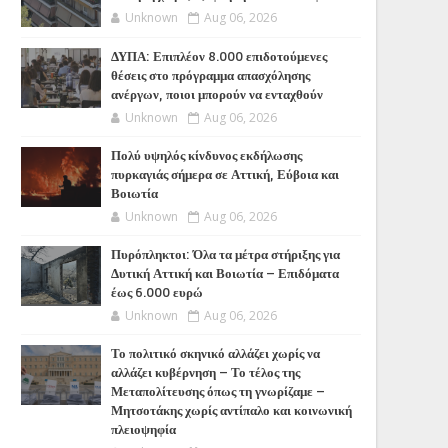
Unknown
Aug 06, 2026
ΔΥΠΑ: Επιπλέον 8.000 επιδοτούμενες
θέσεις στο πρόγραμμα απασχόλησης
ανέργων, ποιοι μπορούν να ενταχθούν
Unknown
Aug 06, 2026
Πολύ υψηλός κίνδυνος εκδήλωσης
πυρκαγιάς σήμερα σε Αττική, Εύβοια και
Βοιωτία
Unknown
Aug 06, 2026
Πυρόπληκτοι: Όλα τα μέτρα στήριξης για
Δυτική Αττική και Βοιωτία – Επιδόματα
έως 6.000 ευρώ
Unknown
Aug 06, 2026
Το πολιτικό σκηνικό αλλάζει χωρίς να
αλλάζει κυβέρνηση – Το τέλος της
Μεταπολίτευσης όπως τη γνωρίζαμε –
Μητσοτάκης χωρίς αντίπαλο και κοινωνική
πλειοψηφία