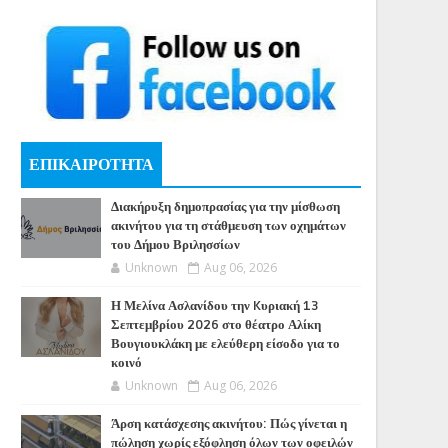
ΕΠΙΚΑΙΡΟΤΗΤΑ
Διακήρυξη δημοπρασίας για την μίσθωση
ακινήτου για τη στάθμευση των οχημάτων
του Δήμου Βριλησσίων
Unknown
Aug 06, 2026
Η Μελίνα Ασλανίδου την Kυριακή 13
Σεπτεμβρίου 2026 στο θέατρο Αλίκη
Βουγιουκλάκη με ελεύθερη είσοδο για το
κοινό
Unknown
Aug 06, 2026
Άρση κατάσχεσης ακινήτου: Πώς γίνεται η
πώληση χωρίς εξόφληση όλων των οφειλών