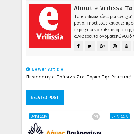
About e-Vrilissa Τα
Το e-vrilissia είναι μια ανοι
μόνο. Τηρεί τους κανόνες πρ
περιεχόμενο κάθε ανάρτησης α
αναφέρει το ονοματεπώνυμό τ
Newer Article
Περισσότερο Πράσινο Στο Πάρκο Της Ρεματιάς!
RELATED POST
ΒΡΙΛΗΣΣΙΑ
ΒΡΙΛΗΣΣΙΑ