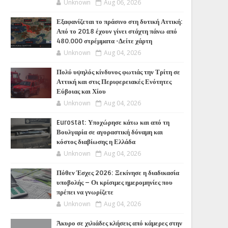
Unknown
Aug 06, 2026
Εξαφανίζεται το πράσινο στη δυτική Αττική:
Από το 2018 έχουν γίνει στάχτη πάνω από
480.000 στρέμματα -Δείτε χάρτη
Unknown
Aug 04, 2026
Πολύ υψηλός κίνδυνος φωτιάς την Τρίτη σε
Αττική και στις Περιφερειακές Ενότητες
Εύβοιας και Χίου
Unknown
Aug 04, 2026
Eurostat: Υποχώρησε κάτω και από τη
Βουλγαρία σε αγοραστική δύναμη και
κόστος διαβίωσης η Ελλάδα
Unknown
Aug 04, 2026
Πόθεν Έσχες 2026: Ξεκίνησε η διαδικασία
υποβολής – Οι κρίσιμες ημερομηνίες που
πρέπει να γνωρίζετε
Unknown
Aug 04, 2026
Άκυρο σε χιλιάδες κλήσεις από κάμερες στην