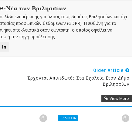
 e-Νέα των Βριλησσίων
χτή σελίδα ενημέρωσης για όλους τους δημότες Βριλησσίων και όχι
οστασίας προσωπικών δεδομένων (GDPR). Η ευθύνη για το
νήκει αποκλειστικά στον συντάκτη, ο οποίος οφείλει να
ου ή την πηγή προέλευσης.
Older Article
Έρχονται Απινιδωτές Στα Σχολεία Στον Δήμο
Βριλησσίων
View More
ΒΡΙΛΗΣΣΙΑ