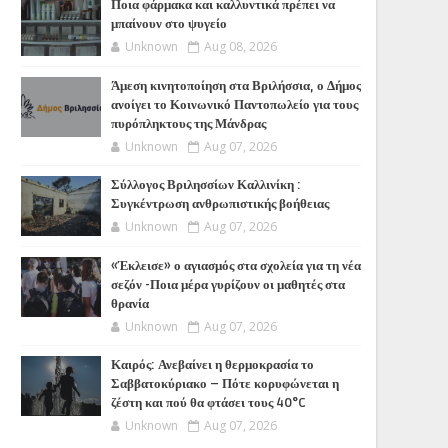
Ποια φάρμακα και καλλυντικά πρέπει να
μπαίνουν στο ψυγείο
Unknown
Aug 08, 2026
Άμεση κινητοποίηση στα Βριλήσσια, ο Δήμος
ανοίγει το Κοινωνικό Παντοπωλείο για τους
πυρόπληκτους της Μάνδρας
Unknown
Aug 07, 2026
Σύλλογος Βριλησσίων Καλλινίκη :
Συγκέντρωση ανθρωπιστικής βοήθειας
Unknown
Aug 07, 2026
«Έκλεισε» ο αγιασμός στα σχολεία για τη νέα
σεζόν -Ποια μέρα γυρίζουν οι μαθητές στα
θρανία
Unknown
Aug 07, 2026
Καιρός: Ανεβαίνει η θερμοκρασία το
Σαββατοκύριακο – Πότε κορυφώνεται η
ζέστη και πού θα φτάσει τους 40°C
Unknown
Aug 07, 2026