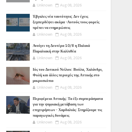
Unknown
Aug 08, 2026
Έβγαλες νέα ταυτότητα; Δεν έχεις
ξεμπερδέψει ακόμα -Αυτούς τους φορείς
πρέπει να ενημερώσεις
Unknown
Aug 08, 2026
Ανοίγει τη Δευτέρα 10/8 η Παλαιά
Παραλιακή στην Καλλιθέα
Unknown
Aug 08, 2026
Ιός του Δυτικού Νείλου: Βούλα, Χαλάνδρι,
Φυλή και άλλες περιοχές της Αττικής στο
μικροσκόπιο
Unknown
Aug 08, 2026
Περιφέρεια Αττικής: Τα έξι συμπεράσματα
για την ψηφιακή μετάβαση των
επιχειρήσεων - Χαρδαλιάς: Στηρίζουμε τις
παραγωγικές δυνάμεις
Unknown
Aug 08, 2026