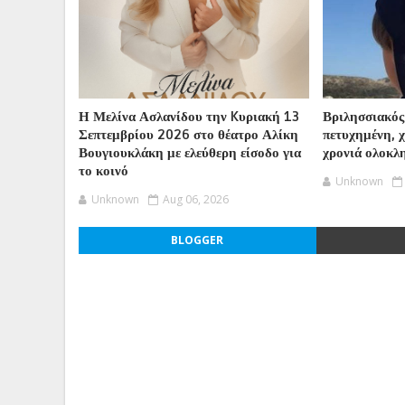
Η Μελίνα Ασλανίδου την Kυριακή 13
Βριλησσιακός
Σεπτεμβρίου 2026 στο θέατρο Αλίκη
πετυχημένη, 
Βουγιουκλάκη με ελεύθερη είσοδο για
χρονιά ολοκλ
το κοινό
Unknown
Unknown
Aug 06, 2026
BLOGGER