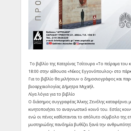
Το βιβλίο της Κατερίνας Τσίτουρα «Το πείραμα του 
18:00 στην αίθουσα «Νίκος Εγγονόπουλος» στο πάρ
Για το βιβλίο θα μιλήσουν ο δημοσιογράφος και πα
βιοαρχαιολογίας Δήμητρα Μιχαήλ.
Λίγα λόγια για το βιβλίο
Ο διάσημος συγγραφέας Άλκης Ζενέλης καταφέρνει με
κινητοποιήσει το αναγνωστικό κοινό του. Εστίες κοι
ενώ οι πένες καθίστανται το απόλυτο σύμβολο της ε
μυστηριώδης πανδημία βυθίζει ξανά την ανθρωπότητ