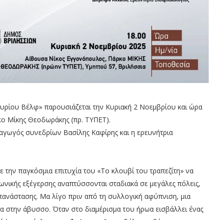
κυρίου Βέλφ» παρουσιάζεται την Κυριακή 2 Νοεμβρίου και ώρα
κο Μίκης Θεοδωράκης (πρ. ΤΥΠΕΤ).
ραγωγός συνεδρίων Βασίλης Καφίρης και η ερευνήτρια
 την παγκόσμια επιτυχία του «Το κλουβί του τραπεζίτη» να
νωνικής εξέγερσης αναπτύσσονται σταδιακά σε μεγάλες πόλεις,
πανάστασης. Μα λίγο πριν από τη συλλογική αφύπνιση, μια
α στην άβυσσο. Όταν στο διαμέρισμα του ήρωα εισβάλλει ένας