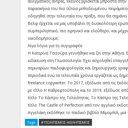
αινιγματικός άντρας, εκείνος βρίσκεται μπροστά στη
παρασκήνια του πιο τέλεια μεθοδευμένου πειράματος;
οδηγηθεί στην τελευταία του πράξη, που θα σημάνε
Βελφ έρχεται να μας υποβάλει τη δυσκολότερη ερώτη
συμπεριληπτικό, πιο ειρηνικό και ελεύθερο, και μέχρ
οικοδομήσουμε;
Λίγα λόγια για τη συγγραφέα
Η Κατερίνα Τσιτούρα γεννήθηκε και ζει στην Αθήνα. 
ειδίκευση στη Γλωσσολογία. Έχει ασχοληθεί επαγγε
σεμιναρίων παιδοψυχολογίας και δημιουργικής γραφ
περιοδικά ενώ τα τελευταία χρόνια εργάζεται ως δημ
freelance copywriter. Το 2017, εξέδωσε από τις Εκδό
με τίτλο Η Καθρεφτούπολη και το 2019, εξέδωσε από 
τίτλο Το Κάστρο της Τελειότητας. Το Κάστρο της Τελ
τίτλο The Castle of Perfection από τον αγγλικό εκδοτ
Αγγελάκη εκδόθηκε το παιδικό βιβλίο Μίμομπιλ, μι
Tags
# ΠΟΛΙΤΙΣΜΟΣ-ΑΘΛΗΤΙΣΜΟΣ