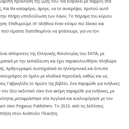
ν ύψιστη πρόκληση της ζωής του: Θα εισβάλει με θάρρος στα
 Και θα καταφέρει, άραγε, να το ανατρέψει, προτού αυτό
ι την πλήρη υποδούλωση των λαών; Το πείραμα του κύριου
ση: Επιθυμούμε στ’ αλήθεια έναν κόσμο πιο δίκαιο και
ι πού είμαστε διατεθειμένοι να φτάσουμε, για να τον
Είναι απόφοιτος της Ελληνικής Φιλολογίας του ΕΚΠΑ, με
λματικά με την εκπαίδευση και έχει παρακολουθήσει πληθώρα
ής. Αρθρογραφεί συστηματικά σε ηλεκτρονικά και έντυπα
οσιογράφος σε όμιλο με κλαδικά περιοδικά, καθώς και ως
σεις Γαβριηλίδη το πρώτο της βιβλίο, ένα παραμύθι για ενήλικες
τον ίδιο εκδοτικό οίκο ένα ακόμη παραμύθι για ενήλικες, με
ειότητας μεταφράστηκε στα Αγγλικά και κυκλοφόρησε με τον
ικό οίκο Pegasus Publishers. Το 2023, από τις Εκδόσεις
α πτήση στον Ανάποδο Πλανήτη.