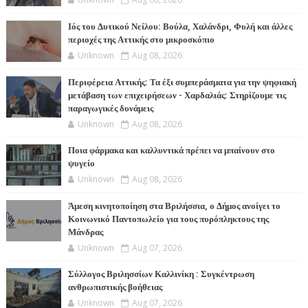
Ιός του Δυτικού Νείλου: Βούλα, Χαλάνδρι, Φυλή και άλλες
περιοχές της Αττικής στο μικροσκόπιο
Unknown
Aug 08, 2026
Περιφέρεια Αττικής: Τα έξι συμπεράσματα για την ψηφιακή
μετάβαση των επιχειρήσεων - Χαρδαλιάς: Στηρίζουμε τις
παραγωγικές δυνάμεις
Unknown
Aug 08, 2026
Ποια φάρμακα και καλλυντικά πρέπει να μπαίνουν στο
ψυγείο
Unknown
Aug 08, 2026
Άμεση κινητοποίηση στα Βριλήσσια, ο Δήμος ανοίγει το
Κοινωνικό Παντοπωλείο για τους πυρόπληκτους της
Μάνδρας
Unknown
Aug 07, 2026
Σύλλογος Βριλησσίων Καλλινίκη : Συγκέντρωση
ανθρωπιστικής βοήθειας
Unknown
Aug 07, 2026