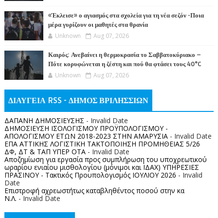
«Έκλεισε» ο αγιασμός στα σχολεία για τη νέα σεζόν -Ποια
μέρα γυρίζουν οι μαθητές στα θρανία
Unknown
Aug 07, 2026
Καιρός: Ανεβαίνει η θερμοκρασία το Σαββατοκύριακο –
Πότε κορυφώνεται η ζέστη και πού θα φτάσει τους 40°C
Unknown
Aug 07, 2026
ΔΙΑΥΓΕΙΑ RSS - ΔΗΜΟΣ ΒΡΙΛΗΣΣΙΩΝ
ΔΑΠΑΝΗ ΔΗΜΟΣΙΕΥΣΗΣ
- Invalid Date
ΔΗΜΟΣΙΕΥΣΗ ΙΣΟΛΟΓΙΣΜΟΥ ΠΡΟΫΠΟΛΟΓΙΣΜΟΥ -
ΑΠΟΛΟΓΙΣΜΟΥ ΕΤΩΝ 2018-2023 ΣΤΗΝ ΑΜΑΡΥΣΙΑ
- Invalid Date
ΕΠΑ ΑΤΤΙΚΗΣ ΛΟΓΙΣΤΙΚΗ ΤΑΚΤΟΠΟΙΗΣΗ ΠΡΟΜΗΘΕΙΑΣ 5/26
ΔΦ, ΔΤ & ΤΑΠ ΥΠΕΡ ΟΤΑ
- Invalid Date
Αποζημίωση για εργασία προς συμπλήρωση του υποχρεωτικού
ωραρίου ενιαίου μισθολογίου (μόνιμοι και ΙΔΑΧ) ΥΠΗΡΕΣΙΕΣ
ΠΡΑΣΙΝΟΥ - Τακτικός Προυπολογισμός ΙΟΥΛΙΟΥ 2026
- Invalid
Date
Επιστροφή αχρεωστήτως καταβληθέντος ποσoύ στην κα
Ν.Λ.
- Invalid Date