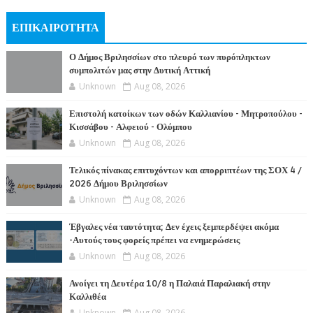
ΕΠΙΚΑΙΡΟΤΗΤΑ
Ο Δήμος Βριλησσίων στο πλευρό των πυρόπληκτων
συμπολιτών μας στην Δυτική Αττική
Unknown
Aug 08, 2026
Επιστολή κατοίκων των οδών Καλλιανίου - Μητροπούλου -
Κισσάβου - Αλφειού - Ολύμπου
Unknown
Aug 08, 2026
Τελικός πίνακας επιτυχόντων και απορριπτέων της ΣΟΧ 4 /
2026 Δήμου Βριλησσίων
Unknown
Aug 08, 2026
Έβγαλες νέα ταυτότητα; Δεν έχεις ξεμπερδέψει ακόμα
-Αυτούς τους φορείς πρέπει να ενημερώσεις
Unknown
Aug 08, 2026
Ανοίγει τη Δευτέρα 10/8 η Παλαιά Παραλιακή στην
Καλλιθέα
Unknown
Aug 08, 2026