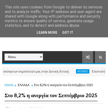
This site uses cookies from Google to deliver its services
and to analyze traffic. Your IP address and user-agent are
shared with Google along with performance and security
metrics to ensure quality of service, generate usage
statistics, and to detect and address abuse.
LEARN MORE
GOT IT
κτων συμπολιτών μας στην Δυτική Αττική
Επιστολή κατοίκων
ΑΠΟΨΕΙΣ
Home
ΕΛΛΑΔΑ
Στο 8,2% η ανεργία τον Σεπτέμβριο 2025
Στο 8,2% η ανεργία τον Σεπτέμβριο 2025