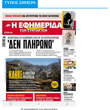
ΤΥΠΟΣ ΣΗΜΕΡΑ
Τα
πρωτοσέλιδα
των
εφημερίδων