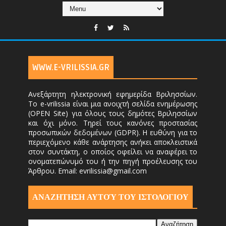
WWW.E-VRILISSIA.GR
Ανεξάρτητη ηλεκτρονική εφημερίδα Βριλησσίων.
Το e-vrilissia είναι μια ανοιχτή σελίδα ενημέρωσης
(OPEN Site) για όλους τους δημότες Βριλησσίων
και όχι μόνο. Τηρεί τους κανόνες προστασίας
προσωπικών δεδομένων (GDPR). Η ευθύνη για το
περιεχόμενο κάθε ανάρτησης ανήκει αποκλειστικά
στον συντάκτη, ο οποίος οφείλει να αναφέρει το
ονοματεπώνυμό του ή την πηγή προέλευσης του
Άρθρου. Email: evrilissia@gmail.com
ΑΝΑΖΗΤΗΣΗ ΑΥΤΟΎ ΤΟΥ ΙΣΤΟΛΟΓΙΟΥ