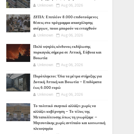
Unknown
Aug 06, 2026
ΔΥΠΑ: Επιπλέον 8.000 επιδοτούμενες
θέσεις στο πρόγραμμα απασχόλησης
ανέργων, ποιοι μπορούν να ενταχθούν
Unknown
Aug 06, 2026
Πολύ υψηλός κίνδυνος εκδήλωσης
πυρκαγιάς σήμερα σε Αττική, Εύβοια και
Βοιωτία
Unknown
Aug 06, 2026
Πυρόπληκτοι: Όλα τα μέτρα στήριξης για
Δυτική Αττική και Βοιωτία – Επιδόματα
έως 6.000 ευρώ
Unknown
Aug 06, 2026
Το πολιτικό σκηνικό αλλάζει χωρίς να
αλλάζει κυβέρνηση – Το τέλος της
Μεταπολίτευσης όπως τη γνωρίζαμε –
Μητσοτάκης χωρίς αντίπαλο και κοινωνική
πλειοψηφία