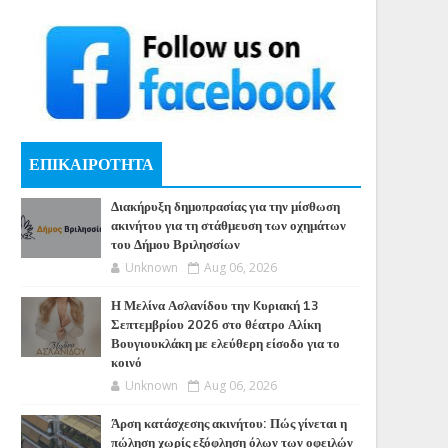
ΕΠΙΚΑΙΡΟΤΗΤΑ
Διακήρυξη δημοπρασίας για την μίσθωση
ακινήτου για τη στάθμευση των οχημάτων
του Δήμου Βριλησσίων
Unknown
Aug 06, 2026
Η Μελίνα Ασλανίδου την Kυριακή 13
Σεπτεμβρίου 2026 στο θέατρο Αλίκη
Βουγιουκλάκη με ελεύθερη είσοδο για το
κοινό
Unknown
Aug 06, 2026
Άρση κατάσχεσης ακινήτου: Πώς γίνεται η
πώληση χωρίς εξόφληση όλων των οφειλών