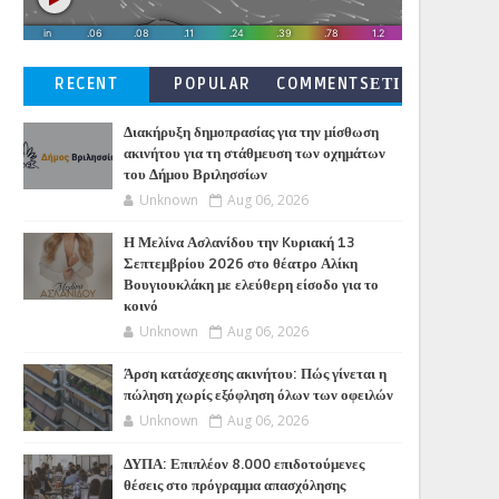
RECENT
POPULAR
COMMENTSΕΤΙ
ΚΕΤΕΣ
Διακήρυξη δημοπρασίας για την μίσθωση
ακινήτου για τη στάθμευση των οχημάτων
του Δήμου Βριλησσίων
Unknown
Aug 06, 2026
Η Μελίνα Ασλανίδου την Kυριακή 13
Σεπτεμβρίου 2026 στο θέατρο Αλίκη
Βουγιουκλάκη με ελεύθερη είσοδο για το
κοινό
Unknown
Aug 06, 2026
Άρση κατάσχεσης ακινήτου: Πώς γίνεται η
πώληση χωρίς εξόφληση όλων των οφειλών
Unknown
Aug 06, 2026
ΔΥΠΑ: Επιπλέον 8.000 επιδοτούμενες
θέσεις στο πρόγραμμα απασχόλησης