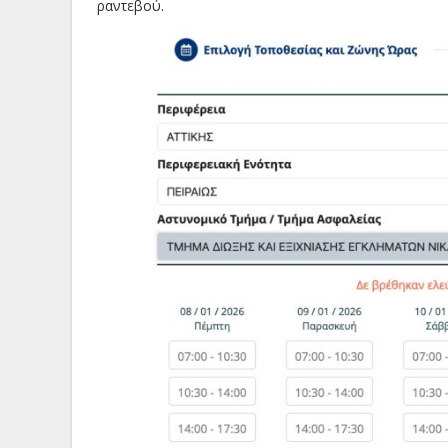
ραντεβού.