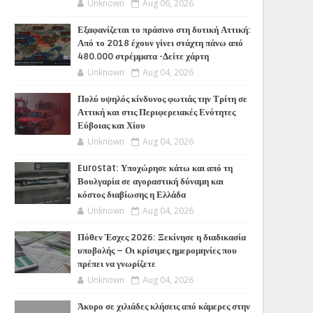
Unknown
Aug 06, 2026
Εξαφανίζεται το πράσινο στη δυτική Αττική:
Από το 2018 έχουν γίνει στάχτη πάνω από
480.000 στρέμματα -Δείτε χάρτη
Unknown
Aug 04, 2026
Πολύ υψηλός κίνδυνος φωτιάς την Τρίτη σε
Αττική και στις Περιφερειακές Ενότητες
Εύβοιας και Χίου
Unknown
Aug 04, 2026
Eurostat: Υποχώρησε κάτω και από τη
Βουλγαρία σε αγοραστική δύναμη και
κόστος διαβίωσης η Ελλάδα
Unknown
Aug 04, 2026
Πόθεν Έσχες 2026: Ξεκίνησε η διαδικασία
υποβολής – Οι κρίσιμες ημερομηνίες που
πρέπει να γνωρίζετε
Unknown
Aug 04, 2026
Άκυρο σε χιλιάδες κλήσεις από κάμερες στην