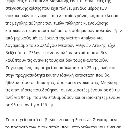
Εμφανείς στο επίπεδο διαβίωσης είναι οι συνέπειες της
στεγαστικής κρίσης που έχει πλήξει μεγάλο μέρος των
νοικοκυριών της χώρας τα τελευταία χρόνια, ως αποτέλεσμα
της μεγάλης αύξησης των τιμών πώλησης κι ενοικίασης
κατοικιών, σε αντιδιαστολή με το εισόδημα των πολιτών. Πριν
από μερικούς μήνες, έρευνα της Metron Analysis για
λογαριασμό του Συλλόγου Μεσιτών Αθηνών-Αττικής, είχε
δείξει ότι οι Έλληνες μένουν πλέον σε σπίτια που δεν
καλύπτουν τις ανάγκες τους και δεν τους ικανοποιούν.
Συγκεκριμένα, παρατηρείται απόκλιση κατά 25 τ.μ., ανάμεσα
στην πραγματικότητα και την ιδανική κατάσταση που θα
ήθελαν τόσο οι ιδιοκτήτες, όσο και οι ενοικιαστές. Με βάση
τις απαντήσεις που δόθηκαν, οι ενοικιαστές μένουν σε 69 τ.μ.,
αντί για 94 τ.μ. που θα επιθυμούσαν και οι ιδιοκτήτες μένουν
σε 96 τ.μ., αντί για 119 τ.μ.
Το στοιχείο αυτό επιβεβαιώνει και η Eurostat. Συγκεκριμένα,
το ποσοστό των ενοικιαστών που υποχρεώνεται να μείνει σε