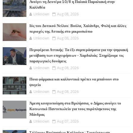
Ανοίγει τη Δευτέρα 10/8 η Παλαιά Παραλιακή στην
Καλλιθέα
Unknown
Aug 08, 2026
Ιός του Δυτικού Νείλου: Βούλα, Χαλάνδρι, Φυλή και άλλες
περιοχές της Αττικής στο μικροσκόπιο
Unknown
Aug 08, 2026
Περιφέρεια Αττικής: Τα έξι συμπεράσματα για την ψηφιακή
μετάβαση των επιχειρήσεων - Χαρδαλιάς: Στηρίζουμε τις
παραγωγικές δυνάμεις
Unknown
Aug 08, 2026
Ποια φάρμακα και καλλυντικά πρέπει να μπαίνουν στο
ψυγείο
Unknown
Aug 08, 2026
Άμεση κινητοποίηση στα Βριλήσσια, ο Δήμος ανοίγει το
Κοινωνικό Παντοπωλείο για τους πυρόπληκτους της
Μάνδρας
Unknown
Aug 07, 2026
Σύλλογος Βριλησσίων Καλλινίκη : Συγκέντρωση