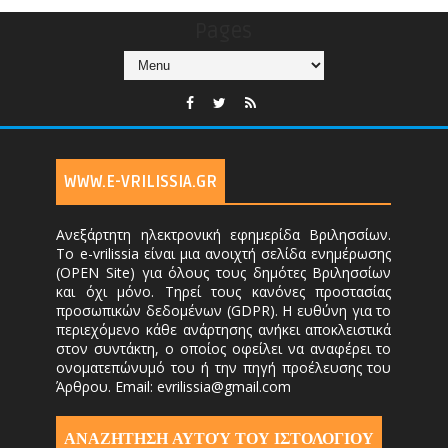
Pages
WWW.E-VRILISSIA.GR
Ανεξάρτητη ηλεκτρονική εφημερίδα Βριλησσίων.
Το e-vrilissia είναι μια ανοιχτή σελίδα ενημέρωσης
(OPEN Site) για όλους τους δημότες Βριλησσίων
και όχι μόνο. Τηρεί τους κανόνες προστασίας
προσωπικών δεδομένων (GDPR). Η ευθύνη για το
περιεχόμενο κάθε ανάρτησης ανήκει αποκλειστικά
στον συντάκτη, ο οποίος οφείλει να αναφέρει το
ονοματεπώνυμό του ή την πηγή προέλευσης του
Άρθρου. Email: evrilissia@gmail.com
ΑΝΑΖΗΤΗΣΗ ΑΥΤΟΎ ΤΟΥ ΙΣΤΟΛΟΓΙΟΥ