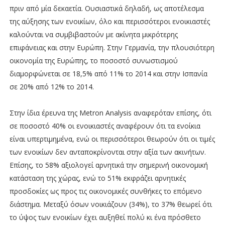
πριν από μία δεκαετία. Ουσιαστικά δηλαδή, ως αποτέλεσμα
της αύξησης των ενοικίων, όλο και περισσότεροι ενοικιαστές
καλούνται να συμβιβαστούν με ακίνητα μικρότερης
επιφάνειας και στην Ευρώπη. Στην Γερμανία, την πλουσιότερη
οικονομία της Ευρώπης, το ποσοστό συνωστισμού
διαμορφώνεται σε 18,5% από 11% το 2014 και στην Ισπανία
σε 20% από 12% το 2014.
Στην ίδια έρευνα της Metron Analysis αναφερόταν επίσης, ότι
σε ποσοστό 40% οι ενοικιαστές αναφέρουν ότι τα ενοίκια
είναι υπερτιμημένα, ενώ οι περισσότεροι θεωρούν ότι οι τιμές
των ενοικίων δεν ανταποκρίνονται στην αξία των ακινήτων.
Επίσης, το 58% αξιολογεί αρνητικά την σημερινή οικονομική
κατάσταση της χώρας, ενώ το 51% εκφράζει αρνητικές
προσδοκίες ως προς τις οικονομικές συνθήκες το επόμενο
διάστημα. Μεταξύ όσων νοικιάζουν (34%), το 37% θεωρεί ότι
το ύψος των ενοικίων έχει αυξηθεί πολύ κι ένα πρόσθετο