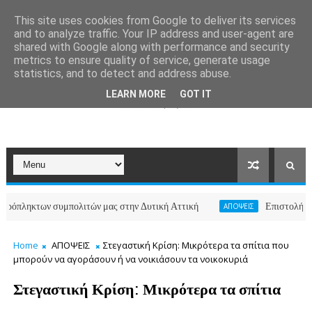
This site uses cookies from Google to deliver its services
and to analyze traffic. Your IP address and user-agent are
shared with Google along with performance and security
metrics to ensure quality of service, generate usage
statistics, and to detect and address abuse.
LEARN MORE
GOT IT
των συμπολιτών μας στην Δυτική Αττική
Επιστολή κατοίκων 
ΑΠΟΨΕΙΣ
Home
ΑΠΟΨΕΙΣ
Στεγαστική Κρίση: Μικρότερα τα σπίτια που
μπορούν να αγοράσουν ή να νοικιάσουν τα νοικοκυριά
Στεγαστική Κρίση: Μικρότερα τα σπίτια