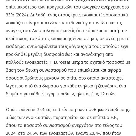
σπίτι μικρότερο των πραγματικών του αναγκών ανέρχεται στο
33% (2024). Δηλαδή, ένας στους τρεις ενοικιαστές ουσιαστικά
νοικιάζει ακίνητο που δεν είναι ιδανικό για τον ίδιο και τις
ανάγκες του. Αν υπολογίσει κανείς ότι ακόμα και σε αυτή την
περίπτωση, το κόστος ενοικίασης είναι υψηλό, σε σχέση με το
εισόδημα, αντιλαμβάνεται τους λόγους για τους οποίους έχει
προκληθεί μεγάλη δυσφορία έως και αγανάκτηση από
πολλούς ενοικιαστές. Η Eurostat μετρά το σχετικό ποσοστό με
βάση τον δείκτη συνωστισμού που επιμελείται και αφορά
όσους ανθρώπους μένουν σε σπίτι, στο οποίο αντιστοιχεί
λιγότερο από ένα δωμάτιο για κάθε ενήλικα ή ζευγάρι κι ένα
δωμάτιο για κάθε ζευγάρι παιδιών, ηλικίας έως 12 ετών.
Όπως φαίνεται βέβαια, επιδείνωση των συνθηκών διαβίωσης,
ιδίως των ενοικιαστών, παρατηρείται και σε επίπεδο Ε.Ε.,
όπου το ποσοστό συνωστισμού ανερχόταν στο τέλος του
2024, στο 24,5% των ενοικιαστών, έναντι 20,4% που ήταν