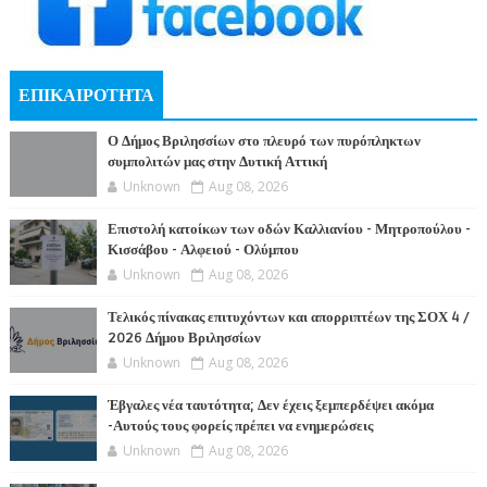
ΕΠΙΚΑΙΡΟΤΗΤΑ
Ο Δήμος Βριλησσίων στο πλευρό των πυρόπληκτων
συμπολιτών μας στην Δυτική Αττική
Unknown
Aug 08, 2026
Επιστολή κατοίκων των οδών Καλλιανίου - Μητροπούλου -
Κισσάβου - Αλφειού - Ολύμπου
Unknown
Aug 08, 2026
Τελικός πίνακας επιτυχόντων και απορριπτέων της ΣΟΧ 4 /
2026 Δήμου Βριλησσίων
Unknown
Aug 08, 2026
Έβγαλες νέα ταυτότητα; Δεν έχεις ξεμπερδέψει ακόμα
-Αυτούς τους φορείς πρέπει να ενημερώσεις
Unknown
Aug 08, 2026