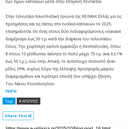
των τιμών κατοικιών μέσα στην επόμενη πενταετία.
Στην τελευταία πανελλαδική έρευνα της RE/MAX Ελλάς για τις
προτιμήσεις και τις τάσεις στα ενοίκια κατοικιών το 2025,
επισημαίνεται ότι ένας στους δύο ενδιαφερόμενους νοίκιασε
διαμέρισμα έως 50 τ.μ. κατά την διάρκεια του τελευταίου
έτους. Την χειρότερη εικόνα εμφανίζει η Θεσσαλονίκη, όπου
8 στους 10 μίσθωσαν ακίνητα το πολύ μέχρι 75 τ.μ. (και 63,1%
έως 50 τ.μ.), ενώ στην Αττική, το αντίστοιχο ποσοστό ήταν
μόλις 29%, κυρίως λόγω της έλλειψης προσφοράς μικρών
διαμερισμάτων και λιγότερο επειδή δεν υπάρχει ζήτηση.
Του Νίκου Ρουσάνογλου
ΠΗΓΗ
Tags
# ΑΠΟΨΕΙΣ
Share This