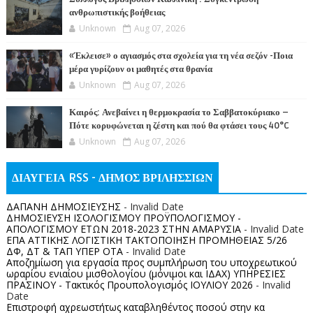
ανθρωπιστικής βοήθειας
Unknown
Aug 07, 2026
«Έκλεισε» ο αγιασμός στα σχολεία για τη νέα σεζόν -Ποια
μέρα γυρίζουν οι μαθητές στα θρανία
Unknown
Aug 07, 2026
Καιρός: Ανεβαίνει η θερμοκρασία το Σαββατοκύριακο –
Πότε κορυφώνεται η ζέστη και πού θα φτάσει τους 40°C
Unknown
Aug 07, 2026
ΔΙΑΥΓΕΙΑ RSS - ΔΗΜΟΣ ΒΡΙΛΗΣΣΙΩΝ
ΔΑΠΑΝΗ ΔΗΜΟΣΙΕΥΣΗΣ
- Invalid Date
ΔΗΜΟΣΙΕΥΣΗ ΙΣΟΛΟΓΙΣΜΟΥ ΠΡΟΫΠΟΛΟΓΙΣΜΟΥ -
ΑΠΟΛΟΓΙΣΜΟΥ ΕΤΩΝ 2018-2023 ΣΤΗΝ ΑΜΑΡΥΣΙΑ
- Invalid Date
ΕΠΑ ΑΤΤΙΚΗΣ ΛΟΓΙΣΤΙΚΗ ΤΑΚΤΟΠΟΙΗΣΗ ΠΡΟΜΗΘΕΙΑΣ 5/26
ΔΦ, ΔΤ & ΤΑΠ ΥΠΕΡ ΟΤΑ
- Invalid Date
Αποζημίωση για εργασία προς συμπλήρωση του υποχρεωτικού
ωραρίου ενιαίου μισθολογίου (μόνιμοι και ΙΔΑΧ) ΥΠΗΡΕΣΙΕΣ
ΠΡΑΣΙΝΟΥ - Τακτικός Προυπολογισμός ΙΟΥΛΙΟΥ 2026
- Invalid
Date
Επιστροφή αχρεωστήτως καταβληθέντος ποσoύ στην κα