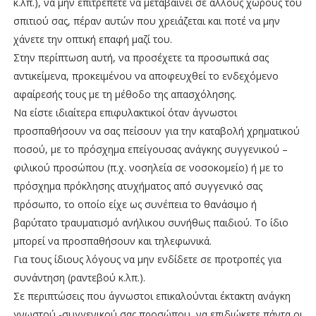
κ.λπ.), να μην επιτρέπετε να μεταβαίνει σε άλλους χώρους του
σπιτιού σας, πέραν αυτών που χρειάζεται και ποτέ να μην
χάνετε την οπτική επαφή μαζί του.
Στην περίπτωση αυτή, να προσέχετε τα προσωπικά σας
αντικείμενα, προκειμένου να αποφευχθεί το ενδεχόμενο
αφαίρεσής τους με τη μέθοδο της απασχόλησης.
Να είστε ιδιαίτερα επιφυλακτικοί όταν άγνωστοι
προσπαθήσουν να σας πείσουν για την καταβολή χρηματικού
ποσού, με το πρόσχημα επείγουσας ανάγκης συγγενικού –
φιλικού προσώπου (π.χ. νοσηλεία σε νοσοκομείο) ή με το
πρόσχημα πρόκλησης ατυχήματος από συγγενικό σας
πρόσωπο, το οποίο είχε ως συνέπεια το θανάσιμο ή
βαρύτατο τραυματισμό ανήλικου συνήθως παιδιού. Το ίδιο
μπορεί να προσπαθήσουν και τηλεφωνικά.
Για τους ίδιους λόγους να μην ενδίδετε σε προτροπές για
συνάντηση (ραντεβού κ.λπ.).
Σε περιπτώσεις που άγνωστοι επικαλούνται έκτακτη ανάγκη
γνωστού -συγγενικού σας προσώπου, να επιδιώκετε πάντα οι