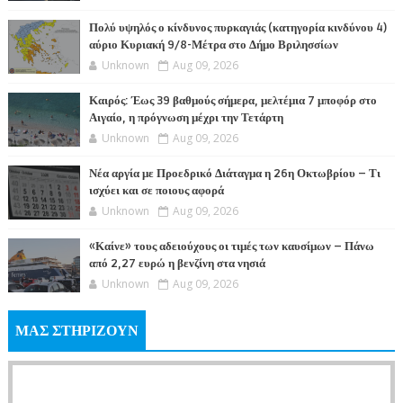
Πολύ υψηλός ο κίνδυνος πυρκαγιάς (κατηγορία κινδύνου 4)
αύριο Κυριακή 9/8-Μέτρα στο Δήμο Βριλησσίων
Unknown
Aug 09, 2026
Καιρός: Έως 39 βαθμούς σήμερα, μελτέμια 7 μποφόρ στο
Αιγαίο, η πρόγνωση μέχρι την Τετάρτη
Unknown
Aug 09, 2026
Νέα αργία με Προεδρικό Διάταγμα η 26η Οκτωβρίου – Τι
ισχύει και σε ποιους αφορά
Unknown
Aug 09, 2026
«Καίνε» τους αδειούχους οι τιμές των καυσίμων – Πάνω
από 2,27 ευρώ η βενζίνη στα νησιά
Unknown
Aug 09, 2026
ΜΑΣ ΣΤΗΡΙΖΟΥΝ