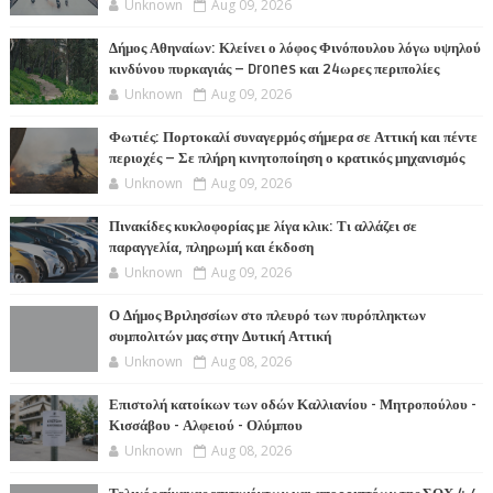
Unknown
Aug 09, 2026
Δήμος Αθηναίων: Κλείνει ο λόφος Φινόπουλου λόγω υψηλού
κινδύνου πυρκαγιάς – Drones και 24ωρες περιπολίες
Unknown
Aug 09, 2026
Φωτιές: Πορτοκαλί συναγερμός σήμερα σε Αττική και πέντε
περιοχές – Σε πλήρη κινητοποίηση ο κρατικός μηχανισμός
Unknown
Aug 09, 2026
Πινακίδες κυκλοφορίας με λίγα κλικ: Τι αλλάζει σε
παραγγελία, πληρωμή και έκδοση
Unknown
Aug 09, 2026
Ο Δήμος Βριλησσίων στο πλευρό των πυρόπληκτων
συμπολιτών μας στην Δυτική Αττική
Unknown
Aug 08, 2026
Επιστολή κατοίκων των οδών Καλλιανίου - Μητροπούλου -
Κισσάβου - Αλφειού - Ολύμπου
Unknown
Aug 08, 2026