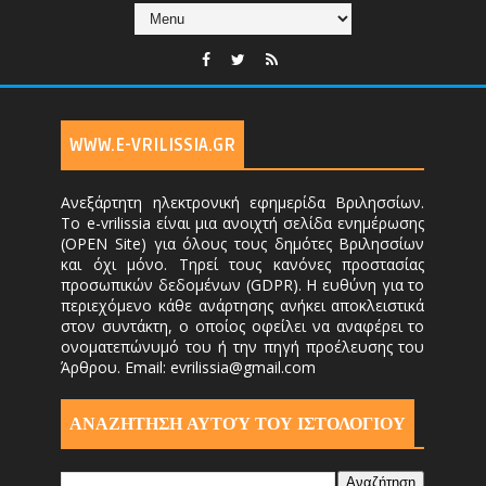
WWW.E-VRILISSIA.GR
Ανεξάρτητη ηλεκτρονική εφημερίδα Βριλησσίων.
Το e-vrilissia είναι μια ανοιχτή σελίδα ενημέρωσης
(OPEN Site) για όλους τους δημότες Βριλησσίων
και όχι μόνο. Τηρεί τους κανόνες προστασίας
προσωπικών δεδομένων (GDPR). Η ευθύνη για το
περιεχόμενο κάθε ανάρτησης ανήκει αποκλειστικά
στον συντάκτη, ο οποίος οφείλει να αναφέρει το
ονοματεπώνυμό του ή την πηγή προέλευσης του
Άρθρου. Email: evrilissia@gmail.com
ΑΝΑΖΗΤΗΣΗ ΑΥΤΟΎ ΤΟΥ ΙΣΤΟΛΟΓΙΟΥ