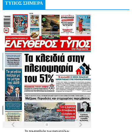
ΤΥΠΟΣ ΣΗΜΕΡΑ
Τα
πρωτοσέλιδα
των
εφημερίδων