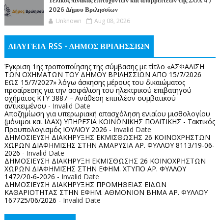
Τελικός πίνακας επιτυχόντων και απορριπτέων της ΣΟΧ 4 /
2026 Δήμου Βριλησσίων
Unknown
Aug 08, 2026
ΔΙΑΥΓΕΙΑ RSS - ΔΗΜΟΣ ΒΡΙΛΗΣΣΙΩΝ
Έγκριση 1ης τροποποίησης της σύμβασης με τίτλο «ΑΣΦΑΛΙΣΗ
ΤΩΝ ΟΧΗΜΑΤΩΝ ΤΟΥ ΔΗΜΟΥ ΒΡΙΛΗΣΣΙΩΝ ΑΠΟ 15/7/2026
ΕΩΣ 15/7/2027» λόγω άσκησης μέρους του δικαιώματος
προαίρεσης για την ασφάλιση του ηλεκτρικού επιβατηγού
οχήματος ΚΤΥ 3887 – Ανάθεση επιπλέον συμβατικού
αντικειμένου
- Invalid Date
Αποζημίωση για υπερωριακή απασχόληση ενιαίου μισθολογίου
(μόνιμοι και ΙΔΑΧ) ΥΠΗΡΕΣΙΑ ΚΟΙΝΩΝΙΚΗΣ ΠΟΛΙΤΙΚΗΣ - Τακτικός
Προυπολογισμός ΙΟΥΛΙΟΥ 2026
- Invalid Date
ΔΗΜΟΣΙΕΥΣΗ ΔΙΑΚΗΡΥΞΗΣ ΕΚΜΙΣΘΩΣΗΣ 26 ΚΟΙΝΟΧΡΗΣΤΩΝ
ΧΩΡΩΝ ΔΙΑΦΗΜΙΣΗΣ ΣΤΗΝ ΑΜΑΡΥΣΙΑ ΑΡ. ΦΥΛΛΟΥ 8113/19-06-
2026
- Invalid Date
ΔΗΜΟΣΙΕΥΣΗ ΔΙΑΚΗΡΥΞΗ ΕΚΜΙΣΘΩΣΗΣ 26 ΚΟΙΝΟΧΡΗΣΤΩΝ
ΧΩΡΩΝ ΔΙΑΦΗΜΙΣΗΣ ΣΤΗΝ ΕΦΗΜ. ΧΤΥΠΟ ΑΡ. ΦΥΛΛΟΥ
1472/20-6-2026
- Invalid Date
ΔΗΜΟΣΙΕΥΣΗ ΔΙΑΚΗΡΥΞΗΣ ΠΡΟΜΗΘΕΙΑΣ ΕΙΔΩΝ
ΚΑΘΑΡΙΟΤΗΤΑΣ ΣΤΗΝ ΕΦΗΜ. ΑΘΜΟΝΙΟΝ ΒΗΜΑ ΑΡ. ΦΥΛΛΟΥ
167725/06/2026
- Invalid Date