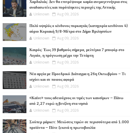
Χαρδαλιάς: Δεν θα επιτρέψουμε καμία ανεμογεννήτρια στις
αναδασωτέες και πυρόπληκτες περιοχές της Αττικής
Unknown
Aug 09, 2026
Πολύ υψηλός ο κίνδυνος πυρκαγιάς (κατηγορία κινδύνου 4)
αύριο Κυριακή 9/8-Μέτρα στο Δήμο Βριλησσίων
Unknown
Aug 09, 2026
Καιρός: Έως 39 βαθμούς σήμερα, μελτέμια 7 μποφόρ στο
Αιγαίο, η πρόγνωση μέχρι την Τετάρτη
Unknown
Aug 09, 2026
Νέα αργία με Προεδρικό Διάταγμα η 26η Οκτωβρίου – Τι
ισχύει και σε ποιους αφορά
Unknown
Aug 09, 2026
«Καίνε» τους αδειούχους οι τιμές των καυσίμων – Πάνω
από 2,27 ευρώ η βενζίνη στα νησιά
Unknown
Aug 09, 2026
Σούπερ μάρκετ: Μειώσεις τιμών σε περισσότερα από 1.000
προϊόντα – Πότε ξεκινά η πρωτοβουλία