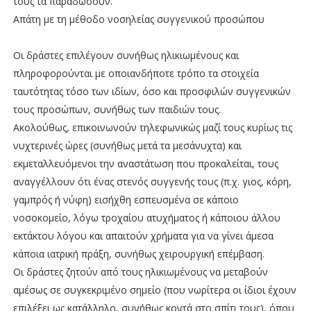
τους τα παραδώσουν.
Απάτη με τη μέθοδο νοσηλείας συγγενικού προσώπου
Οι δράστες επιλέγουν συνήθως ηλικιωμένους και
πληροφορούνται με οποιανδήποτε τρόπο τα στοιχεία
ταυτότητας τόσο των ιδίων, όσο και προσφιλών συγγενικών
τους προσώπων, συνήθως των παιδιών τους.
Ακολούθως, επικοινωνούν τηλεφωνικώς μαζί τους κυρίως τις
νυχτερινές ώρες (συνήθως μετά τα μεσάνυχτα) και
εκμεταλλευόμενοι την αναστάτωση που προκαλείται, τους
αναγγέλλουν ότι ένας στενός συγγενής τους (π.χ. γιος, κόρη,
γαμπρός ή νύφη) εισήχθη εσπευσμένα σε κάποιο
νοσοκομείο, λόγω τροχαίου ατυχήματος ή κάποιου άλλου
εκτάκτου λόγου και απαιτούν χρήματα για να γίνει άμεσα
κάποια ιατρική πράξη, συνήθως χειρουργική επέμβαση.
Οι δράστες ζητούν από τους ηλικιωμένους να μεταβούν
αμέσως σε συγκεκριμένο σημείο (που νωρίτερα οι ίδιοι έχουν
επιλέξει ως κατάλληλο, συνήθως κοντά στο σπίτι τους), όπου