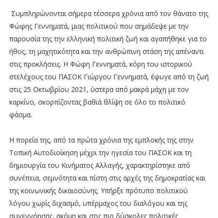
Συμπληρώνονται σήμερα τέσσερα χρόνια από τον θάνατο της
Φώφης Γεννηματά, μιας πολιτικού που σημάδεψε με την
παρουσία της την ελληνική πολιτική ζωή και αγαπήθηκε για το
ήθος, τη μαχητικότητα και την ανθρώπινη στάση της απέναντι
στις προκλήσεις. Η Φώφη Γεννηματά, κόρη του ιστορικού
στελέχους του ΠΑΣΟΚ Γιώργου Γεννηματά, έφυγε από τη ζωή
στις 25 Οκτωβρίου 2021, ύστερα από μακρά μάχη με τον
καρκίνο, σκορπίζοντας βαθιά θλίψη σε όλο το πολιτικό
φάσμα.
Η πορεία της, από τα πρώτα χρόνια της εμπλοκής της στην
Τοπική Αυτοδιοίκηση μέχρι την ηγεσία του ΠΑΣΟΚ και τη
δημιουργία του Κινήματος Αλλαγής, χαρακτηρίστηκε από
συνέπεια, σεμνότητα και πίστη στις αρχές της δημοκρατίας και
της κοινωνικής δικαιοσύνης. Υπήρξε πρότυπο πολιτικού
λόγου χωρίς διχασμό, υπέρμαχος του διαλόγου και της
συνεννόησης, ακόμη και στις πιο δύσκολες πολιτικές