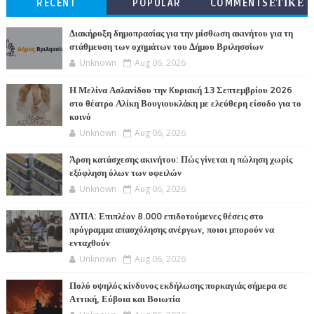
RECENT
POPULAR
COMMENTSΕΤΙΚΕ
ΤΕΣ
Διακήρυξη δημοπρασίας για την μίσθωση ακινήτου για τη
στάθμευση των οχημάτων του Δήμου Βριλησσίων
Unknown
Aug 06, 2026
Η Μελίνα Ασλανίδου την Kυριακή 13 Σεπτεμβρίου 2026
στο θέατρο Αλίκη Βουγιουκλάκη με ελεύθερη είσοδο για το
κοινό
Unknown
Aug 06, 2026
Άρση κατάσχεσης ακινήτου: Πώς γίνεται η πώληση χωρίς
εξόφληση όλων των οφειλών
Unknown
Aug 06, 2026
ΔΥΠΑ: Επιπλέον 8.000 επιδοτούμενες θέσεις στο
πρόγραμμα απασχόλησης ανέργων, ποιοι μπορούν να
ενταχθούν
Unknown
Aug 06, 2026
Πολύ υψηλός κίνδυνος εκδήλωσης πυρκαγιάς σήμερα σε
Αττική, Εύβοια και Βοιωτία