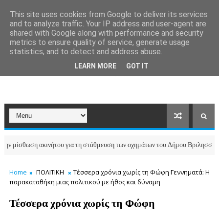
This site uses cookies from Google to deliver its services
and to analyze traffic. Your IP address and user-agent are
shared with Google along with performance and security
metrics to ensure quality of service, generate usage
statistics, and to detect and address abuse.
LEARN MORE
GOT IT
σθωση ακινήτου για τη στάθμευση των οχημάτων του Δήμου Βριλησσίων
Home
ΠΟΛΙΤΙΚΗ
Τέσσερα χρόνια χωρίς τη Φώφη Γεννηματά: Η
παρακαταθήκη μιας πολιτικού με ήθος και δύναμη
Τέσσερα χρόνια χωρίς τη Φώφη