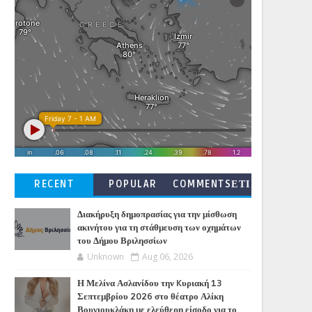
RECENT
POPULAR
COMMENTSΕΤΙ
ΚΕΤΕΣ
Διακήρυξη δημοπρασίας για την μίσθωση
ακινήτου για τη στάθμευση των οχημάτων
του Δήμου Βριλησσίων
Unknown
Aug 06, 2026
Η Μελίνα Ασλανίδου την Kυριακή 13
Σεπτεμβρίου 2026 στο θέατρο Αλίκη
Βουγιουκλάκη με ελεύθερη είσοδο για το