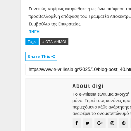
Συνεπώς, νομίμως ακυρώθηκε η ως άνω απόφαση του 
προσβαλλομένη απόφαση του Γραμματέα Αποκεντρωμέ
Συμβούλιο της Επικρατείας.
ΠΗΓΗ
Tags
# ΟΤΑ-ΔΗΜΟΙ
Share This
About digi
Το e-vrilissia είναι μια ανοι
μόνο. Τηρεί τους κανόνες πρ
περιεχόμενο κάθε ανάρτησης α
αναφέρει το ονοματεπώνυμό τ