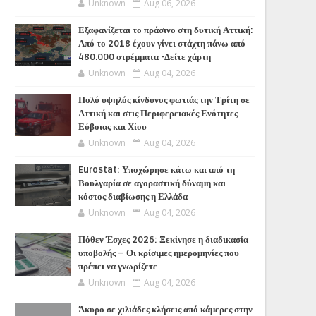
Unknown
Aug 06, 2026
Εξαφανίζεται το πράσινο στη δυτική Αττική:
Από το 2018 έχουν γίνει στάχτη πάνω από
480.000 στρέμματα -Δείτε χάρτη
Unknown
Aug 04, 2026
Πολύ υψηλός κίνδυνος φωτιάς την Τρίτη σε
Αττική και στις Περιφερειακές Ενότητες
Εύβοιας και Χίου
Unknown
Aug 04, 2026
Eurostat: Υποχώρησε κάτω και από τη
Βουλγαρία σε αγοραστική δύναμη και
κόστος διαβίωσης η Ελλάδα
Unknown
Aug 04, 2026
Πόθεν Έσχες 2026: Ξεκίνησε η διαδικασία
υποβολής – Οι κρίσιμες ημερομηνίες που
πρέπει να γνωρίζετε
Unknown
Aug 04, 2026
Άκυρο σε χιλιάδες κλήσεις από κάμερες στην