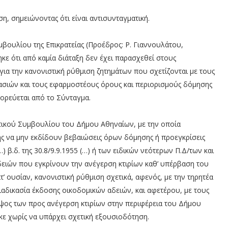
, σημειώνοντας ότι είναι αντισυνταγματική.
βουλίου της Επικρατείας (Προέδρος: Ρ. Γιαννουλάτου,
κε ότι από καμία διάταξη δεν έχει παρασχεθεί στους
ια την κανονιστική ρύθμιση ζητημάτων που σχετίζονται με τους
ασιών και τους εφαρμοστέους όρους και περιορισμούς δόμησης
γορεύεται από το Σύνταγμα.
τικού Συμβουλίου του Δήμου Αθηναίων, με την οποία
σης να μην εκδίδουν βεβαιώσεις όρων δόμησης ή προεγκρίσεις
.δ. της 30.8/9.9.1955 (…) ή των ειδικών νεότερων Π.Δ/των και
δειών που εγκρίνουν την ανέγερση κτιρίων καθ’ υπέρβαση του
’ ουσίαν, κανονιστική ρύθμιση σχετικά, αφενός, με την τηρητέα
δικασία έκδοσης οικοδομικών αδειών, και αφετέρου, με τους
ψος των προς ανέγερση κτιρίων στην περιφέρεια του Δήμου
ε χωρίς να υπάρχει σχετική εξουσιοδότηση.