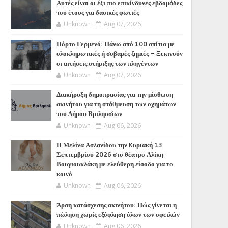
Αυτές είναι οι έξι πιο επικίνδυνες εβδομάδες
του έτους για δασικές φωτιές
Unknown
Aug 07, 2026
Πόρτο Γερμενό: Πάνω από 100 σπίτια με
ολοκληρωτικές ή σοβαρές ζημιές – Ξεκινούν
οι αιτήσεις στήριξης των πληγέντων
Unknown
Aug 07, 2026
Διακήρυξη δημοπρασίας για την μίσθωση
ακινήτου για τη στάθμευση των οχημάτων
του Δήμου Βριλησσίων
Unknown
Aug 06, 2026
Η Μελίνα Ασλανίδου την Kυριακή 13
Σεπτεμβρίου 2026 στο θέατρο Αλίκη
Βουγιουκλάκη με ελεύθερη είσοδο για το
κοινό
Unknown
Aug 06, 2026
Άρση κατάσχεσης ακινήτου: Πώς γίνεται η
πώληση χωρίς εξόφληση όλων των οφειλών
Unknown
Aug 06, 2026