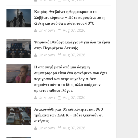
Καιρός: Ανεβαίνει η θερμοκρασία το
Σαββατοκύριακο – Πότε κορυφώνεται η
ζέστη και πού θα φτάσει τους 40°C
Unknown
Aug 07, 2026
Ψηφιακός «πύργος ελέγχου» για όλα τα έργα
στην Περιφέρεια Αττικής
Unknown
Aug 07, 2026
Η αποφυγή μετά από μια άσχημη
συμπεριφορά είναι ένα φαινόμενο που έχει
περιγραφεί και στην ψυχολογία. Δεν
σημαίνει πάντα το ίδιο, αλλά υπάρχουν
αρκετοί πιθανοί λόγοι.
Unknown
Aug 07, 2026
Ανακοινώθηκαν 95 ειδικότητες και 860
τμήματα των ΣΑΕΚ – Πότε ξεκινούν οι
αιτήσεις
Unknown
Aug 07, 2026