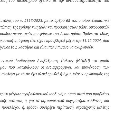
είας του Δικαστηρίου σχετικά με την αντισυνταγματικότητα του
ιατάξεις του ν. 5197/2025, με το άρθρο 68 του οποίου θεσπίστηκε
ετώπιση της χρήσης κινήτρων και προσαυξήσεων βάσει οικοδομικών
ραπάνω ακυρωτικών αποφάσεων του Δικαστηρίου. Πρόκειται, ιδίως,
 δικαστική απόφαση είτε είχαν προσβληθεί μέχρι την 11.12.2024, άρα
γνωσε το Δικαστήριο και είναι πολύ πιθανό να ακυρωθούν.
λοντικού Ισοδυνάμου Αναβάθμισης Πόλεων (ΕΣΠΙΑΠ), το οποίο
άμου που καταβάλλουν οι ενδιαφερόμενοι, και επανέκδοση των
 ανάλογα με το αν έχει ολοκληρωθεί ή όχι ο φέρων οργανισμός της
τερων μέτρων περιβαλλοντικού ισοδυνάμου από αυτά που προβλέπει
ικής ενότητας ή, για τα μητροπολιτικά συγκροτήματα Αθήνας και
 προελέγχου ή, εφόσον συντρέχει περίπτωση, στρατηγικής μελέτης