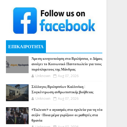
ΕΠΙΚΑΙΡΟΤΗΤΑ
Άμεση κινητοποίηση στα Βριλήσσια, ο Δήμος
ανοίγει το Κοινωνικό Παντοπωλείο για τους
πυρόπληκτους της Μάνδρας
Unknown
Aug 07, 2026
Σύλλογος Βριλησσίων Καλλινίκη :
Συγκέντρωση ανθρωπιστικής βοήθειας
Unknown
Aug 07, 2026
«Έκλεισε» ο αγιασμός στα σχολεία για τη νέα
σεζόν -Ποια μέρα γυρίζουν οι μαθητές στα
θρανία
Unknown
Aug 07, 2026