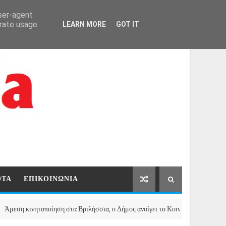
ΑΡΧΙΚΗ
ΕΠΙΚΟΙΝΩΝΙΑ
user-agent
erate usage
LEARN MORE
GOT IT
ΟΤΑ
ΕΠΙΚΟΙΝΩΝΙΑ
ινητοποίηση στα Βριλήσσια, ο Δήμος ανοίγει το Κοινωνικό Παντοπωλείο για 