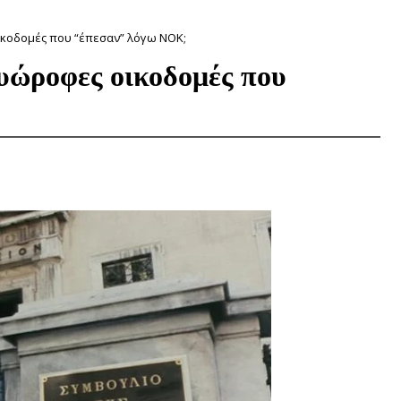
κοδομές που “έπεσαν” λόγω ΝΟΚ;
υώροφες οικοδομές που