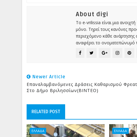
About digi
Το e-vrilissia είναι μια ανοι
μόνο. Τηρεί τους κανόνες πρ
περιεχόμενο κάθε ανάρτησης α
αναφέρει το ονοματεπώνυμό τ
Newer Article
Επαναλαμβανόμενες Δράσεις Καθαρισμού Φρεα
Στο Δήμο Βριλησσίων(ΒΙΝΤΕΟ)
RELATED POST
ΕΛΛΑΔΑ
ΕΛΛΑΔΑ