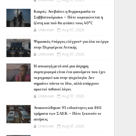
Καιρός: Ανεβαίνει η θερμοκρασία το
Σαββατοκύριακο – Πότε κορυφώνεται η
ζέστη και πού θα φτάσει τους 40°C
Unknown
Aug 07, 2026
Ψηφιακός «πύργος ελέγχου» για όλα τα έργα
στην Περιφέρεια Αττικής
Unknown
Aug 07, 2026
Η αποφυγή μετά από μια άσχημη
συμπεριφορά είναι ένα φαινόμενο που έχει
περιγραφεί και στην ψυχολογία. Δεν
σημαίνει πάντα το ίδιο, αλλά υπάρχουν
αρκετοί πιθανοί λόγοι.
Unknown
Aug 07, 2026
Ανακοινώθηκαν 95 ειδικότητες και 860
τμήματα των ΣΑΕΚ – Πότε ξεκινούν οι
αιτήσεις
Unknown
Aug 07, 2026