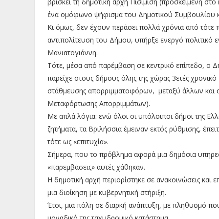
βρίσκει τη δημοτική αρχή Πισιμίση (προσκείμενη στο 
ένα ομόφωνο ψήφισμα του Δημοτικού Συμβουλίου κα
Κι όμως, δεν έχουν περάσει πολλά χρόνια από τότε π
αντιπολίτευση του Δήμου, υπήρξε ενεργό πολιτικό ε
Μανιατογιάννη.
Τότε, μέσα από παρέμβαση σε κεντρικό επίπεδο, ο
παρείχε στους δήμους όλης της χώρας 3ετές χρονικό
στάθμευσης απορριμματοφόρων, μεταξύ άλλων και 
Μεταφόρτωσης Απορριμμάτων).
Με απλά λόγια: ενώ όλοι οι υπόλοιποι δήμοι της Ελ
ζητήματα, τα Βριλήσσια έμειναν εκτός ρύθμισης, έπε
τότε ως «επιτυχία».
Σήμερα, που το πρόβλημα αφορά μια δημόσια υπηρεσ
«παρεμβάσεις» αυτές χάθηκαν.
Η δημοτική αρχή περιορίστηκε σε ανακοινώσεις και ε
μια διοίκηση με κυβερνητική στήριξη.
Έτσι, μια πόλη σε διαρκή ανάπτυξη, με πληθυσμό που 
μοναδικό της ταχυδρομικό κατάστημα.