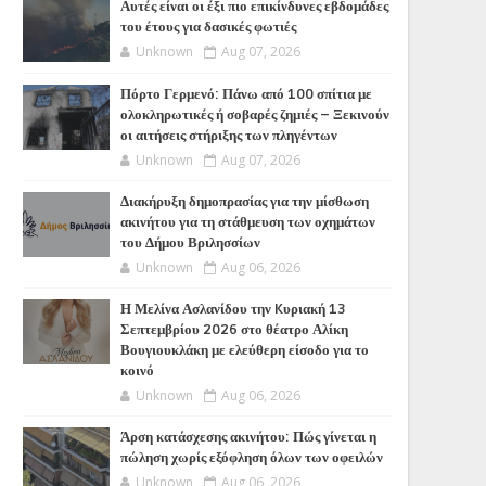
Αυτές είναι οι έξι πιο επικίνδυνες εβδομάδες
του έτους για δασικές φωτιές
Unknown
Aug 07, 2026
Πόρτο Γερμενό: Πάνω από 100 σπίτια με
ολοκληρωτικές ή σοβαρές ζημιές – Ξεκινούν
οι αιτήσεις στήριξης των πληγέντων
Unknown
Aug 07, 2026
Διακήρυξη δημοπρασίας για την μίσθωση
ακινήτου για τη στάθμευση των οχημάτων
του Δήμου Βριλησσίων
Unknown
Aug 06, 2026
Η Μελίνα Ασλανίδου την Kυριακή 13
Σεπτεμβρίου 2026 στο θέατρο Αλίκη
Βουγιουκλάκη με ελεύθερη είσοδο για το
κοινό
Unknown
Aug 06, 2026
Άρση κατάσχεσης ακινήτου: Πώς γίνεται η
πώληση χωρίς εξόφληση όλων των οφειλών
Unknown
Aug 06, 2026