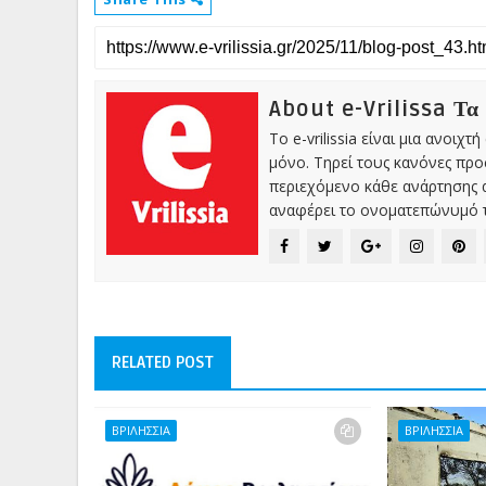
About e-Vrilissa Τα
Το e-vrilissia είναι μια ανοι
μόνο. Τηρεί τους κανόνες πρ
περιεχόμενο κάθε ανάρτησης α
αναφέρει το ονοματεπώνυμό τ
RELATED POST
ΒΡΙΛΗΣΣΙΑ
ΒΡΙΛΗΣΣΙΑ