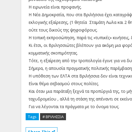
Η ειρωνεία είναι προφανής.
Η Νέα Δημοκρατία, που στα Βριλήσσια έχει καταγρά
εκλογικής εξαίρεσης, (1 θητεία Σταμάτη Λωλα και 2 
ούτε τους δικούς της ψηφοφόρους.
Η τοπική εκπροσώπηση, παρά τις «τυπικές» κινήσεις,
Κι έτσι, οι Βριλησσιώτες βλέπουν για ακόμη μια φορά
κομματικής σκοπιμότητας.
Τότε, η εξαίρεση από την τροπολογία έγινε για να δυ
Σήμερα, η απουσία πραγματικής πολιτικής παρέμβαση
Η υπόθεση των ΕΛΤΑ στα Βριλήσσια δεν είναι τεχνικ
Είναι θέμα σεβασμού στους πολίτες.
Και όταν μια παράταξη ξεχνά τα προπύργιά της, το μ
ταχυδρομείου , αλλά τη στάση της απέναντι σε εκείνο
Για να λέγονται τα πράγματα με το όνομα τους.
Tags
# ΒΡΙΛΗΣΣΙΑ
Share This