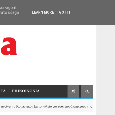
ΑΡΧΙΚΗ
ΕΠΙΚΟΙΝΩΝΙΑ
user-agent
erate usage
LEARN MORE
GOT IT
ΟΤΑ
ΕΠΙΚΟΙΝΩΝΙΑ
το Κοινωνικό Παντοπωλείο για τους πυρόπληκτους της Μάνδρας
ΒΡ