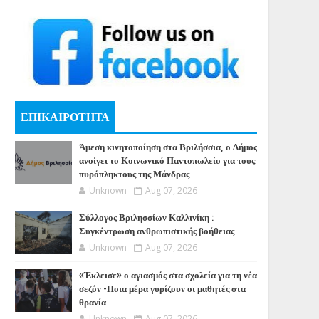
ΕΠΙΚΑΙΡΟΤΗΤΑ
Άμεση κινητοποίηση στα Βριλήσσια, ο Δήμος
ανοίγει το Κοινωνικό Παντοπωλείο για τους
πυρόπληκτους της Μάνδρας
Unknown
Aug 07, 2026
Σύλλογος Βριλησσίων Καλλινίκη :
Συγκέντρωση ανθρωπιστικής βοήθειας
Unknown
Aug 07, 2026
«Έκλεισε» ο αγιασμός στα σχολεία για τη νέα
σεζόν -Ποια μέρα γυρίζουν οι μαθητές στα
θρανία
Unknown
Aug 07, 2026