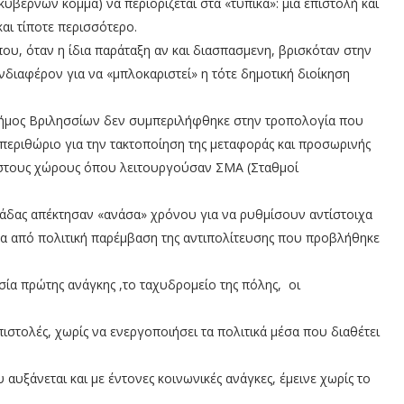
κυβερνών κόμμα) να περιορίζεται στα «τυπικά»: μία επιστολή και
ι τίποτε περισσότερο.
ου, όταν η ίδια παράταξη αν και διασπασμενη, βρισκόταν στην
νδιαφέρον για να «μπλοκαριστεί» η τότε δημοτική διοίκηση
 Δήμος Βριλησσίων δεν συμπεριλήφθηκε στην τροπολογία που
 περιθώριο για την τακτοποίηση της μεταφοράς και προσωρινής
στους χώρους όπου λειτουργούσαν ΣΜΑ (Σταθμοί
λάδας απέκτησαν «ανάσα» χρόνου για να ρυθμίσουν αντίστοιχα
ιτα από πολιτική παρέμβαση της αντιπολίτευσης που προβλήθηκε
ία πρώτης ανάγκης ,το ταχυδρομείο της πόλης, οι
πιστολές, χωρίς να ενεργοποιήσει τα πολιτικά μέσα που διαθέτει
αυξάνεται και με έντονες κοινωνικές ανάγκες, έμεινε χωρίς το