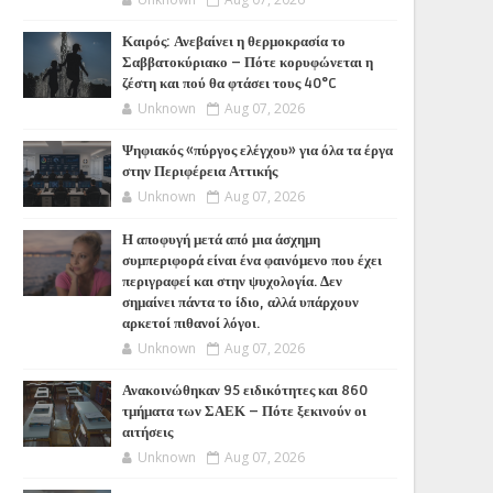
Καιρός: Ανεβαίνει η θερμοκρασία το
Σαββατοκύριακο – Πότε κορυφώνεται η
ζέστη και πού θα φτάσει τους 40°C
Unknown
Aug 07, 2026
Ψηφιακός «πύργος ελέγχου» για όλα τα έργα
στην Περιφέρεια Αττικής
Unknown
Aug 07, 2026
Η αποφυγή μετά από μια άσχημη
συμπεριφορά είναι ένα φαινόμενο που έχει
περιγραφεί και στην ψυχολογία. Δεν
σημαίνει πάντα το ίδιο, αλλά υπάρχουν
αρκετοί πιθανοί λόγοι.
Unknown
Aug 07, 2026
Ανακοινώθηκαν 95 ειδικότητες και 860
τμήματα των ΣΑΕΚ – Πότε ξεκινούν οι
αιτήσεις
Unknown
Aug 07, 2026