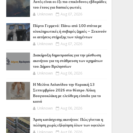
Αυτές είναι οι έξι πιο επικίνδυνες εβδομάδες
του έτους για δασικές φωτιές
Unknown
Aug 07, 2026
Πόρτο Γερμενό: Πάνω από 100 σπίτια με
ολοκληρωτικές ή σοβαρές ζημιές – Ξεκινούν
οι αιτήσεις στήριξης των πληγέντων
Unknown
Aug 07, 2026
Διακήρυξη δημοπρασίας για την μίσθωση
ακινήτου για τη στάθμευση των οχημάτων
του Δήμου Βριλησσίων
Unknown
Aug 06, 2026
Η Μελίνα Ασλανίδου την Kυριακή 13
Σεπτεμβρίου 2026 στο θέατρο Αλίκη
Βουγιουκλάκη με ελεύθερη είσοδο για το
κοινό
Unknown
Aug 06, 2026
Άρση κατάσχεσης ακινήτου: Πώς γίνεται η
πώληση χωρίς εξόφληση όλων των οφειλών
Unknown
Aug 06, 2026