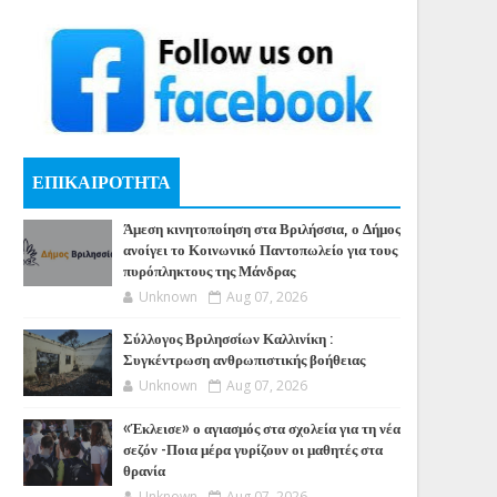
ΕΠΙΚΑΙΡΟΤΗΤΑ
Άμεση κινητοποίηση στα Βριλήσσια, ο Δήμος
ανοίγει το Κοινωνικό Παντοπωλείο για τους
πυρόπληκτους της Μάνδρας
Unknown
Aug 07, 2026
Σύλλογος Βριλησσίων Καλλινίκη :
Συγκέντρωση ανθρωπιστικής βοήθειας
Unknown
Aug 07, 2026
«Έκλεισε» ο αγιασμός στα σχολεία για τη νέα
σεζόν -Ποια μέρα γυρίζουν οι μαθητές στα
θρανία
Unknown
Aug 07, 2026