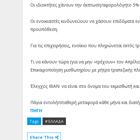
Οι ιδιοκτήτες χάνουν την έκπτωση/αφορολόγητο 5% π
Οι ενοικιαστές κινδυνεύουν να χάσουν επιδόματα εν
προϋπόθεση.
Για τις επιχειρήσεις, ενοίκιο που πληρώνεται εκτός 
Τι να κάνουν τώρα (για να μην «τρέχουν» τον Απρίλι
Επικαιροποίηση μισθωτηρίου με ρήτρα τραπεζικής πλ
Έλεγχος IBAN: να είναι στο όνομα του εκμισθωτή και
Πάγια εντολή/σταθερή μεταφορά κάθε μήνα και διατή
ΠΗΓΗ
Tags
# ΕΛΛΑΔΑ
Share This