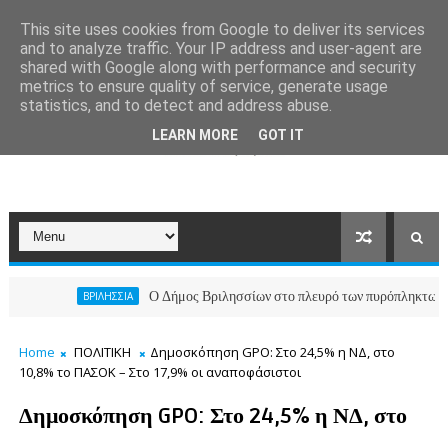
This site uses cookies from Google to deliver its services
and to analyze traffic. Your IP address and user-agent are
shared with Google along with performance and security
metrics to ensure quality of service, generate usage
statistics, and to detect and address abuse.
LEARN MORE
GOT IT
Ο Δήμος Βριλησσίων στο πλευρό των πυρόπληκτων συμπολιτ
ΒΡΙΛΗΣΣΙΑ
Home
ΠΟΛΙΤΙΚΗ
Δημοσκόπηση GPO: Στο 24,5% η ΝΔ, στο
10,8% το ΠΑΣΟΚ – Στο 17,9% οι αναποφάσιστοι
Δημοσκόπηση GPO: Στο 24,5% η ΝΔ, στο