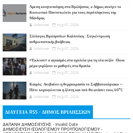
Άμεση κινητοποίηση στα Βριλήσσια, ο Δήμος ανοίγει το
Κοινωνικό Παντοπωλείο για τους πυρόπληκτους της
Μάνδρας
Unknown
Aug 07, 2026
Σύλλογος Βριλησσίων Καλλινίκη : Συγκέντρωση
ανθρωπιστικής βοήθειας
Unknown
Aug 07, 2026
«Έκλεισε» ο αγιασμός στα σχολεία για τη νέα σεζόν -Ποια
μέρα γυρίζουν οι μαθητές στα θρανία
Unknown
Aug 07, 2026
Καιρός: Ανεβαίνει η θερμοκρασία το Σαββατοκύριακο –
Πότε κορυφώνεται η ζέστη και πού θα φτάσει τους 40°C
Unknown
Aug 07, 2026
ΔΙΑΥΓΕΙΑ RSS - ΔΗΜΟΣ ΒΡΙΛΗΣΣΙΩΝ
ΔΑΠΑΝΗ ΔΗΜΟΣΙΕΥΣΗΣ
- Invalid Date
ΔΗΜΟΣΙΕΥΣΗ ΙΣΟΛΟΓΙΣΜΟΥ ΠΡΟΫΠΟΛΟΓΙΣΜΟΥ -