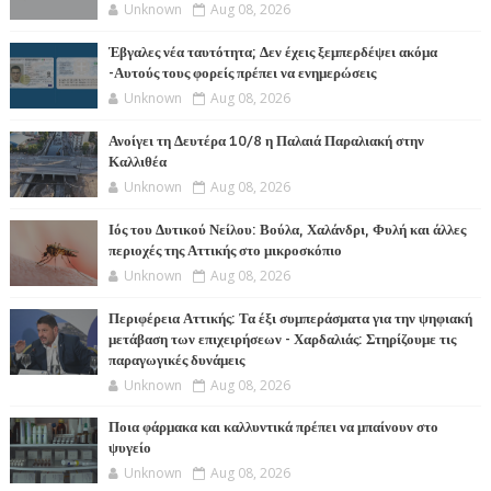
Unknown
Aug 08, 2026
Έβγαλες νέα ταυτότητα; Δεν έχεις ξεμπερδέψει ακόμα
-Αυτούς τους φορείς πρέπει να ενημερώσεις
Unknown
Aug 08, 2026
Ανοίγει τη Δευτέρα 10/8 η Παλαιά Παραλιακή στην
Καλλιθέα
Unknown
Aug 08, 2026
Ιός του Δυτικού Νείλου: Βούλα, Χαλάνδρι, Φυλή και άλλες
περιοχές της Αττικής στο μικροσκόπιο
Unknown
Aug 08, 2026
Περιφέρεια Αττικής: Τα έξι συμπεράσματα για την ψηφιακή
μετάβαση των επιχειρήσεων - Χαρδαλιάς: Στηρίζουμε τις
παραγωγικές δυνάμεις
Unknown
Aug 08, 2026
Ποια φάρμακα και καλλυντικά πρέπει να μπαίνουν στο
ψυγείο
Unknown
Aug 08, 2026