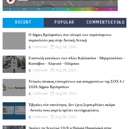
RECENT
POPULAR
COMMENTSΕΤΙΚΕ
ΤΕΣ
Ο Δήμος Βριλησσίων στο πλευρό των πυρόπληκτων
συμπολιτών μας στην Δυτική Αττική
Unknown
Aug 08, 2026
Επιστολή κατοίκων των οδών Καλλιανίου - Μητροπούλου -
Κισσάβου - Αλφειού - Ολύμπου
Unknown
Aug 08, 2026
Τελικός πίνακας επιτυχόντων και απορριπτέων της ΣΟΧ 4 /
2026 Δήμου Βριλησσίων
Unknown
Aug 08, 2026
Έβγαλες νέα ταυτότητα; Δεν έχεις ξεμπερδέψει ακόμα
-Αυτούς τους φορείς πρέπει να ενημερώσεις
Unknown
Aug 08, 2026
Ανοίγει τη Δευτέρα 10/8 η Παλαιά Παραλιακή στην