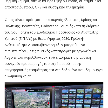
θερμική κάμερα, οπτική κάμερα υψηλού zoom, σύστημα laser
αποστασιόμετρου, GPS και συστήματα τηλεμετρίας.
Όπως τόνισε πρόσφατα ο υπουργός Κλιματικής Κρίσης και
Πολιτικής Προστασίας, Ευάγγελος Τουρνάς κατά τη διάρκεια
του 5ου Forum του Συνδέσμου Προστασίας και Ανάπτυξης
Υμηττού (Σ.Π.Α.Υ.) με θέμα «Υμηττός 2030: Πρόληψη,
Ανθεκτικότητα & Διακυβέρνηση «δεν μπορούμε να
αντιμετωπίζουμε τις φυσικές καταστροφές με εργαλεία και
λογικές του παρελθόντος», ενώ επισήμανε την ανάγκη
συνεχούς προσαρμογής του σχεδιασμού και της
επιχειρησιακής ετοιμότητας στα νέα δεδομένα που δημιουργεί
η κλιματική κρίση.