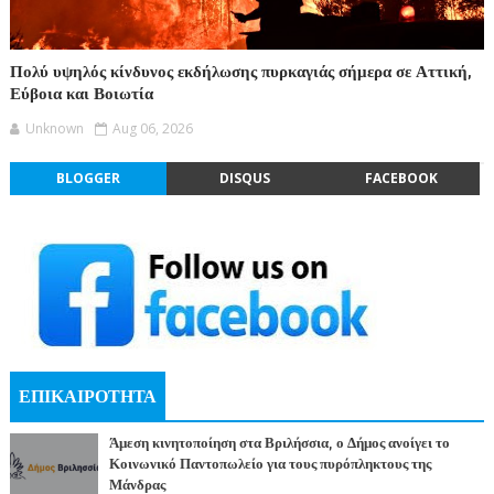
Πολύ υψηλός κίνδυνος εκδήλωσης πυρκαγιάς σήμερα σε Αττική,
Εύβοια και Βοιωτία
Unknown
Aug 06, 2026
BLOGGER
DISQUS
FACEBOOK
ΕΠΙΚΑΙΡΟΤΗΤΑ
Άμεση κινητοποίηση στα Βριλήσσια, ο Δήμος ανοίγει το
Κοινωνικό Παντοπωλείο για τους πυρόπληκτους της
Μάνδρας