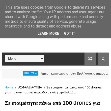
This site uses cookies from Google to deliver its services
and to analyze traffic. Your IP address and user-agent are
shared with Google along with performance and security
metrics to ensure quality of service, generate usage
statistics, and to detect and address abuse.
LEARN MORE
GOT IT
Άμεση κινητοποίηση στα Βριλήσσια, ο Δήμος ανοίγει το Κοι
ΒΡΙΛΗΣΣΙΑ
Home
ΑΣΦΑΛΕΙΑ-ΥΓΕΙΑ
Σε ετοιμότητα πάνω από 100 drones
για την αντιπυρική περίοδο σε όλη την Ελλάδα
Σε ετοιμότητα πάνω από 100 drones για