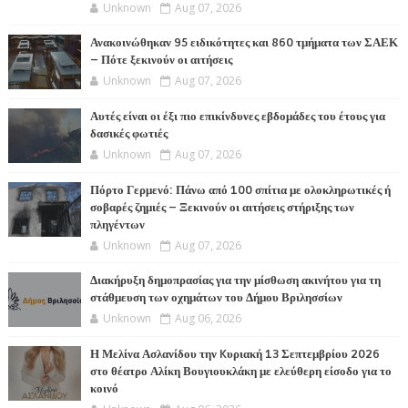
Unknown
Aug 07, 2026
Ανακοινώθηκαν 95 ειδικότητες και 860 τμήματα των ΣΑΕΚ
– Πότε ξεκινούν οι αιτήσεις
Unknown
Aug 07, 2026
Αυτές είναι οι έξι πιο επικίνδυνες εβδομάδες του έτους για
δασικές φωτιές
Unknown
Aug 07, 2026
Πόρτο Γερμενό: Πάνω από 100 σπίτια με ολοκληρωτικές ή
σοβαρές ζημιές – Ξεκινούν οι αιτήσεις στήριξης των
πληγέντων
Unknown
Aug 07, 2026
Διακήρυξη δημοπρασίας για την μίσθωση ακινήτου για τη
στάθμευση των οχημάτων του Δήμου Βριλησσίων
Unknown
Aug 06, 2026
Η Μελίνα Ασλανίδου την Kυριακή 13 Σεπτεμβρίου 2026
στο θέατρο Αλίκη Βουγιουκλάκη με ελεύθερη είσοδο για το
κοινό