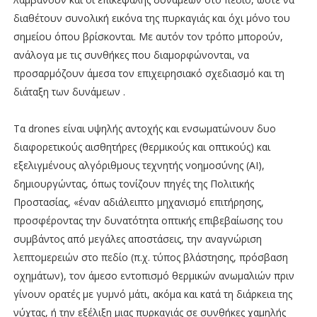
διαθέτουν συνολική εικόνα της πυρκαγιάς και όχι μόνο του
σημείου όπου βρίσκονται. Με αυτόν τον τρόπο μπορούν,
ανάλογα με τις συνθήκες που διαμορφώνονται, να
προσαρμόζουν άμεσα τον επιχειρησιακό σχεδιασμό και τη
διάταξη των δυνάμεων .
Τα drones είναι υψηλής αντοχής και ενσωματώνουν δυο
διαφορετικούς αισθητήρες (θερμικούς και οπτικούς) και
εξελιγμένους αλγόριθμους τεχνητής νοημοσύνης (AI),
δημιουργώντας, όπως τονίζουν πηγές της Πολιτικής
Προστασίας, «έναν αδιάλειπτο μηχανισμό επιτήρησης,
προσφέροντας την δυνατότητα οπτικής επιβεβαίωσης του
συμβάντος από μεγάλες αποστάσεις, την αναγνώριση
λεπτομερειών στο πεδίο (π.χ. τύπος βλάστησης, πρόσβαση
οχημάτων), τον άμεσο εντοπισμό θερμικών ανωμαλιών πριν
γίνουν ορατές με γυμνό μάτι, ακόμα και κατά τη διάρκεια της
νύχτας, ή την εξέλιξη μιας πυρκαγιάς σε συνθήκες χαμηλής