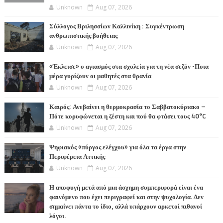
Unknown
Aug 07, 2026
Σύλλογος Βριλησσίων Καλλινίκη : Συγκέντρωση
ανθρωπιστικής βοήθειας
Unknown
Aug 07, 2026
«Έκλεισε» ο αγιασμός στα σχολεία για τη νέα σεζόν -Ποια
μέρα γυρίζουν οι μαθητές στα θρανία
Unknown
Aug 07, 2026
Καιρός: Ανεβαίνει η θερμοκρασία το Σαββατοκύριακο –
Πότε κορυφώνεται η ζέστη και πού θα φτάσει τους 40°C
Unknown
Aug 07, 2026
Ψηφιακός «πύργος ελέγχου» για όλα τα έργα στην
Περιφέρεια Αττικής
Unknown
Aug 07, 2026
Η αποφυγή μετά από μια άσχημη συμπεριφορά είναι ένα
φαινόμενο που έχει περιγραφεί και στην ψυχολογία. Δεν
σημαίνει πάντα το ίδιο, αλλά υπάρχουν αρκετοί πιθανοί
λόγοι.