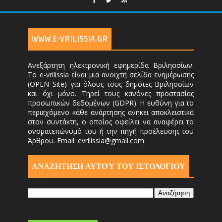
WWW.E-VRILISSIA.GR
Ανεξάρτητη ηλεκτρονική εφημερίδα Βριλησσίων.
Το e-vrilissia είναι μια ανοιχτή σελίδα ενημέρωσης
(OPEN Site) για όλους τους δημότες Βριλησσίων
και όχι μόνο. Τηρεί τους κανόνες προστασίας
προσωπικών δεδομένων (GDPR). Η ευθύνη για το
περιεχόμενο κάθε ανάρτησης ανήκει αποκλειστικά
στον συντάκτη, ο οποίος οφείλει να αναφέρει το
ονοματεπώνυμό του ή την πηγή προέλευσης του
Άρθρου. Email: evrilissia@gmail.com
ΑΝΑΖΗΤΗΣΗ ΑΥΤΟΎ ΤΟΥ ΙΣΤΟΛΟΓΙΟΥ